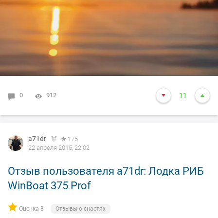
0
912
11
a71dr
175
22 апреля 2015, 22:02
Отзыв пользователя a71dr: Лодка РИБ
WinBoat 375 Prof
Оценка 8
Отзывы о снастях