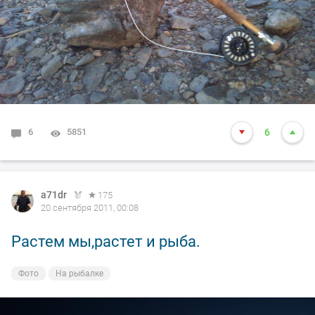
6
5851
6
a71dr
175
20 сентября 2011, 00:08
Растем мы,растет и рыба.
Фото
На рыбалке