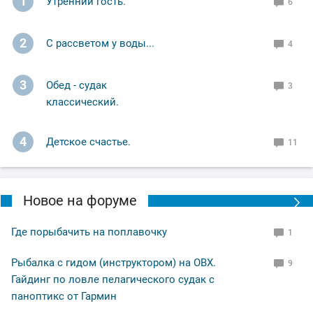
1
Утренний гость.
6
2
С рассветом у воды...
4
3
Обед - судак
3
классический.
4
Детское счастье.
11
Новое на форуме
Где порыбачить на поплавочку
1
Рыбалка с гидом (инструктором) на ОВХ.
9
Гайдинг по ловле пелагического судак с
паноптикс от Гармин