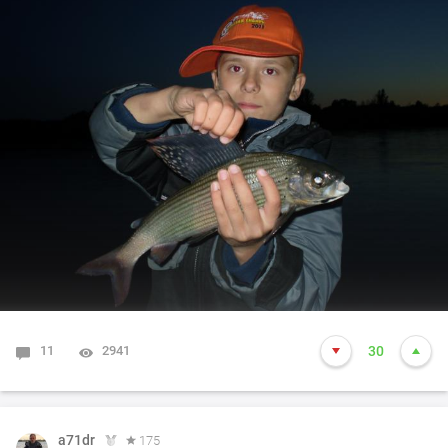
11
2941
30
a71dr
175