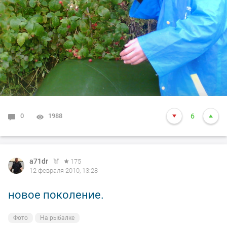
0
1988
6
a71dr
175
12 февраля 2010, 13:28
новое поколение.
Фото
На рыбалке