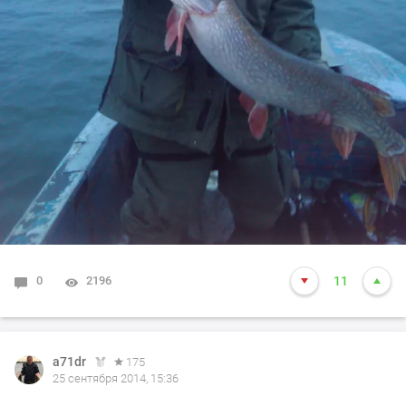
0
2196
11
a71dr
175
25 сентября 2014, 15:36