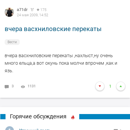
a71dr
175
24 мая 2009, 14:52
вчера васхниловские перекаты
Вести
вчера васхниловские перекаты ,нахлыст,ну очень
много ельца,а вот окунь пока молчи впрочем ,как и
язь.
3
1131
1
Горячие обсуждения