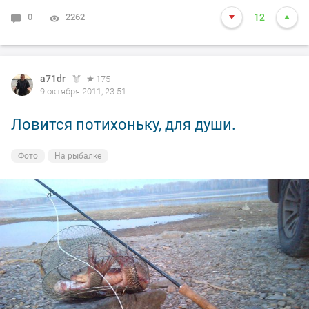
0
2262
12
a71dr
175
9 октября 2011, 23:51
Ловится потихоньку, для души.
Фото
На рыбалке