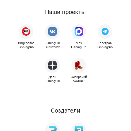
Наши проекты
Видеоблог
FishingSib
Max
Телеграм
FishingSib
Вконтакте
FishingSib
FishingSib
Дзен
Сибирский
FishingSib
охотник
Cоздатели