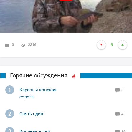
0
2316
9
Горячие обсуждения
1
Карась и конская
8
сорога.
2
Опять один.
4
3
Копчёные дни
16