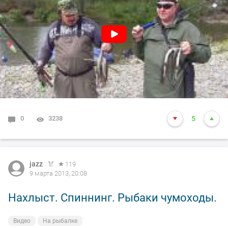
0
3238
5
jazz
119
9 марта 2013, 20:08
Нахлыст. Спиннинг. Рыбаки чумоходы.
Видео
На рыбалке