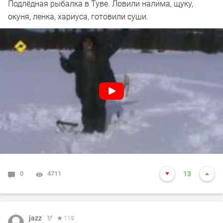
Подлёдная рыбалка в Туве. Ловили налима, щуку,
окуня, ленка, хариуса, готовили суши.
0
4711
13
jazz
119