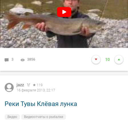
3
3856
10
jazz
119
16 февраля 2013, 22:17
Реки Тувы Клёвая лунка
Видео
Видеоотчеты о рыбалке