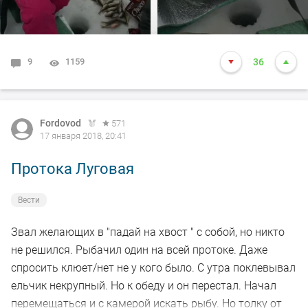
9
1159
36
Fordovod
571
17 января 2018, 20:41
Протока Луговая
Вести
Звал желающих в "падай на хвост " с собой, но никто
не решился. Рыбачил один на всей протоке. Даже
спросить клюет/нет не у кого было. С утра поклевывал
ельчик некрупный. Но к обеду и он перестал. Начал
перемещаться и с камерой искать рыбу. Но толку от