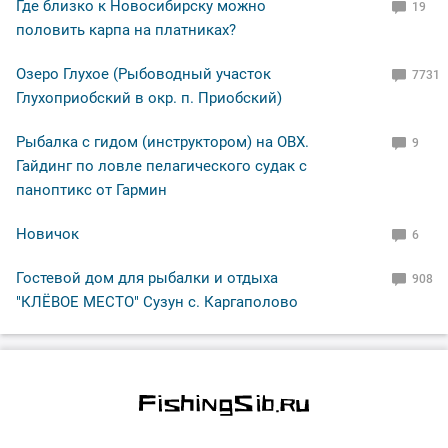
Где близко к Новосибирску можно
19
половить карпа на платниках?
Озеро Глухое (Рыбоводный участок
7731
Глухоприобский в окр. п. Приобский)
Рыбалка с гидом (инструктором) на ОВХ.
9
Гайдинг по ловле пелагического судак с
паноптикс от Гармин
Новичок
6
Гостевой дом для рыбалки и отдыха
908
"КЛЁВОЕ МЕСТО" Сузун с. Каргаполово