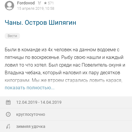
Fordovod
571
15 апреля 2019, 10:58
Чаны. Остров Шипягин
Вести
Были в команде из 4х человек на данном водоеме с
пятницы по воскресенье. Рыбу свою нашли и каждый
ловил то что хотел. Был среди нас Повелитель окуня и
Владыка чебака, который наловил их пару десятков
килограмм. Мы же втроем старались ловить карася,
показать полностью...
что у нас тоже получалось не плохо. Как водится была
и волшебная лунка - та что выдавала более всего
12.04.2019 - 14.04.2019
поклевок, хотя и была оббурена со всех сторон да в
два ряда. Но и это не помешало ей оставаться самой
круглосуточно
уловистой.
зимняя удочка