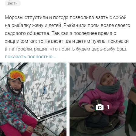
Вести
Морозы отпустили и погода позволила взять с собой
на рыбалку жену и детей. Рыбачили прям возле своего
садового общества. Так как в последнее время с
хищником как то не везет, да и детям нужны поклевки
а не трофеи, решил что ловить будем царь-рыбу Ерш.
показать полностью...
С детьми быстро собраться трудно, потому рыбачить
начинали часов с 10 утра, а к часу дня им уже
становилось скучно. Но и этого времени нам вполне
хватило, чтобы вдоволь половить этих колючек. В
субботу клевало чуть лучше, чем в воскресенье, но за
два дня было поймано 152 ерша. Другой рыбы
практически не было, в прилове 2 окуня и 2 подлещика.
1