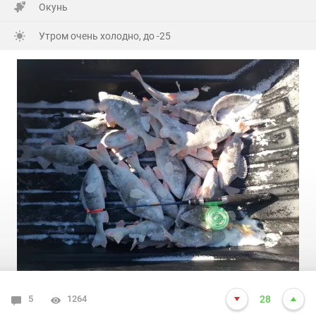
Окунь
Утром очень холодно, до -25
5
1264
28