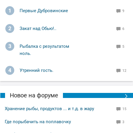
1
Первые Дубровинские
9
2
Закат над Обью!..
6
3
Рыбалка с результатом
5
ноль.
4
Утренний гость.
12
Новое на форуме
Хранение рыбы, продуктов ... и т.д. в жару
15
Где порыбачить на поплавочку
3