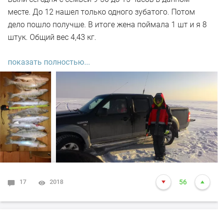
месте. До 12 нашел только одного зубатого. Потом
дело пошло получше. В итоге жена поймала 1 шт и я 8
штук. Общий вес 4,43 кг.
До обеда мерз, но как начало поклевывать, мигом
показать полностью...
согрелся.
17
2018
56