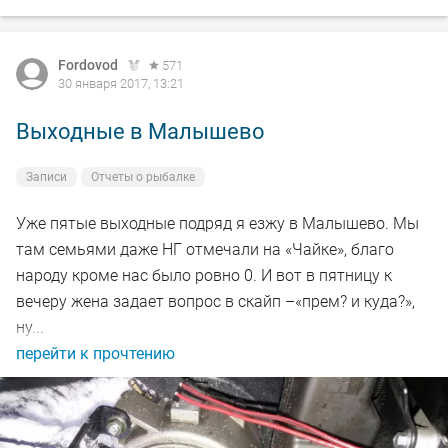
Fordovod
571
30 января 2017, 13:21
Выходные в Малышево
Записи
Отчеты о рыбалке
Уже пятые выходные подряд я езжу в Малышево. Мы
там семьями даже НГ отмечали на «Чайке», благо
народу кроме нас было ровно 0. И вот в пятницу к
вечеру жена задает вопрос в скайп –«прем? и куда?»,
ну...
перейти к прочтению