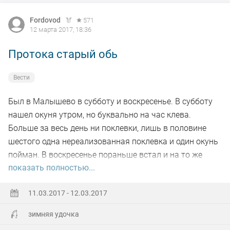
Fordovod
571
12 марта 2017, 18:36
Протока старый обь
Вести
Был в Малышево в субботу и воскресенье. В субботу
нашел окуня утром, но буквально на час клева.
Больше за весь день ни поклевки, лишь в половине
шестого одна нереализованная поклевка и один окунь
пойман. В воскресенье пораньше встал и на то же
показать полностью...
место. с 6 -30 до 12 часов кивок даже не шелохнулся,
как в бассейне рыбачил. Более ждать не стал, уехал
11.03.2017 - 12.03.2017
домой.
зимняя удочка