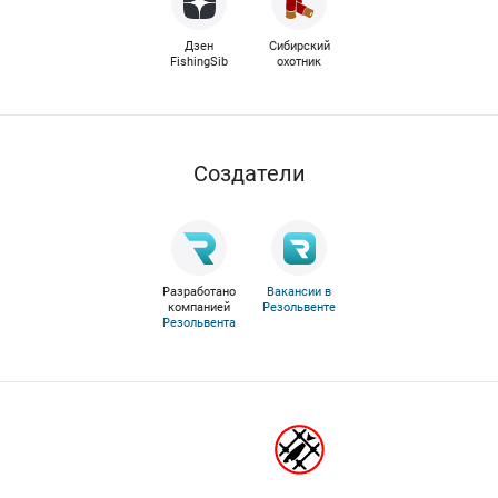
Дзен
Сибирский
FishingSib
охотник
Cоздатели
Разработано
Вакансии в
компанией
Резольвенте
Резольвента