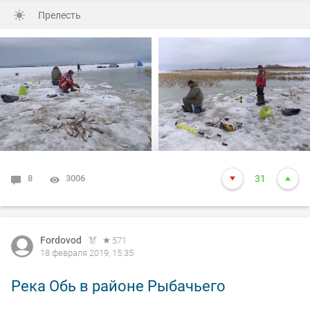
Клевало в основном подходами со значительными
Прелесть
перерывами между поклевками. По ассортименту
наживки и цвету мормышек карась не привередничал,
а брал все что предлагали и опарыш и мотыль, да и от
мормыша на крючке не отказывался.
Рыбы было поймано достаточно для закрытия
зимнего рыболовного сезона. Рыба, жди нас теперь
летом )
8
3006
31
Fordovod
571
18 февраля 2019, 15:35
Река Обь в районе Рыбачьего