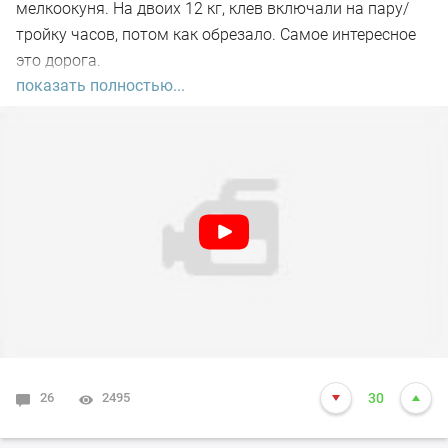
мелкоокуня. На двоих 12 кг, клев включали на пару/
тройку часов, потом как обрезало. Самое интересное
это дорога.
показать полностью...
На следующий день рисовать не стали, поехали
сначала в Староярково, там ни поклевки не увидели.
Перебрались к Черноколу, там все тоже самое - 0. В
обед поехали домой.
P.S. Если все же после просмотренного соберетесь
ехать на Колояр, берите лодку, не ошибетесь
26
2495
30