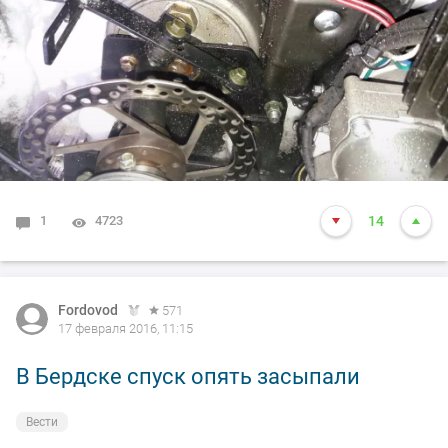
1
4723
14
Fordovod
571
17 февраля 2016, 11:15
В Бердске спуск опять засыпали
Вести