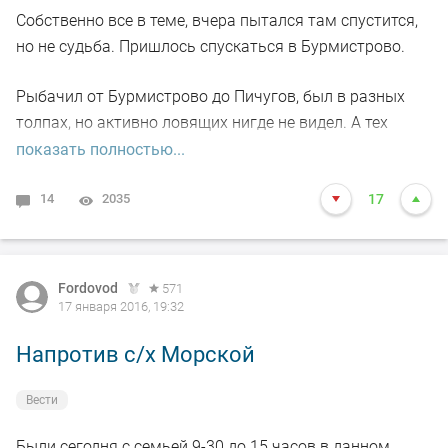
Собственно все в теме, вчера пытался там спустится,
но не судьба. Пришлось спускаться в Бурмистрово.
Рыбачил от Бурмистрово до Пичугов, был в разных
толпах, но активно ловящих нигде не видел. А тех
судаков которых ловили при мне, нужно бы отпускать ,
показать полностью...
но никто этого не делал.
14
2035
17
У меня 1 рыб (на грани фола) и две поклевки, у супруги
кто то жадный откусил блесну.
Fordovod
571
17 января 2016, 19:32
Напротив с/х Морской
Вести
Были сегодня с семьей 9-30 до 15 часов в данном