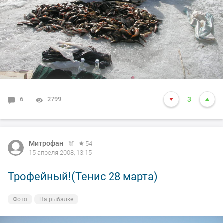
6
2799
3
Митрофан
54
15 апреля 2008, 13:15
Трофейный!(Тенис 28 марта)
Фото
На рыбалке