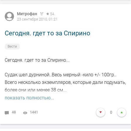
Митрофан
54
23 сентября 2010, 01:21
Сегодня. гдет то за Спирино
Вести
Сегодня. гдет то за Спирино...
Судак шел дурниной..Весь мерный -кило +/- 100гр..
Всего несколько экземпляров, которые дали подумать,
более они или менее 38 см...
показать полностью...
Так давно не отрывался!!! Погода супер!!
48
1441
0
Тралы шерстят-просто ужООсс!