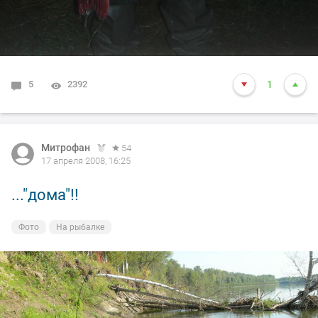
5
2392
1
Митрофан
54
17 апреля 2008, 16:25
..."дома"!!
Фото
На рыбалке