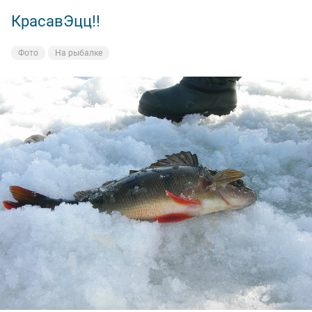
КрасавЭцц!!
Фото
На рыбалке