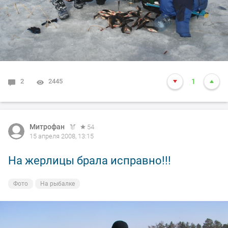
2
2445
1
Митрофан
54
15 апреля 2008, 13:15
На жерлицы брала исправно!!!
Фото
На рыбалке