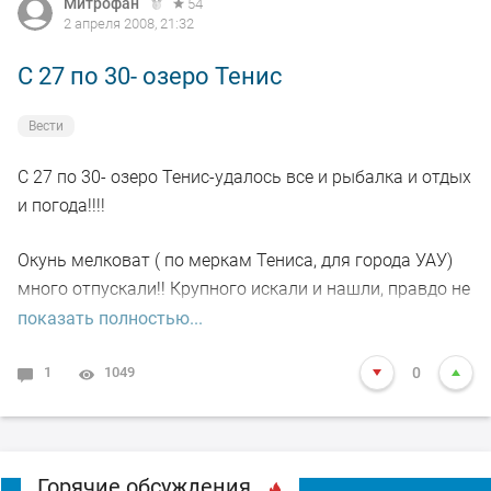
Митрофан
54
2 апреля 2008, 21:32
C 27 по 30- озеро Тенис
Вести
C 27 по 30- озеро Тенис-удалось все и рыбалка и отдых
и погода!!!!
Окунь мелковат ( по меркам Тениса, для города УАУ)
много отпускали!! Крупного искали и нашли, правдо не
много,в основном стандарт 150-200гр.Щука
показать полностью...
порадовала -жерлицы исправно срабатывали В итоге
20 штук зловили от 1кг до 2.5.
1
1049
0
Общий итог на 6 чел-три мешка, при учете того что
четверо из ловцов-охотники и рыбачили по-первому и
Горячие обсуждения
второму разу!!