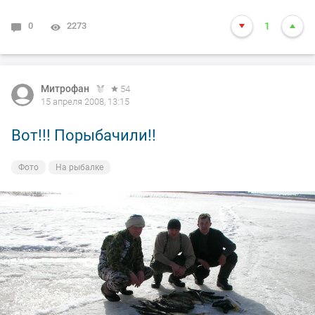
0
2273
1
Митрофан
54
15 апреля 2008, 13:15
Вот!!! Порыбачили!!
Фото
На рыбалке