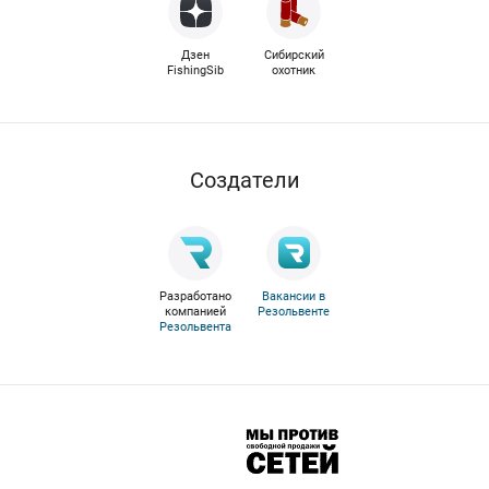
Дзен
Сибирский
FishingSib
охотник
Cоздатели
Разработано
Вакансии в
компанией
Резольвенте
Резольвента