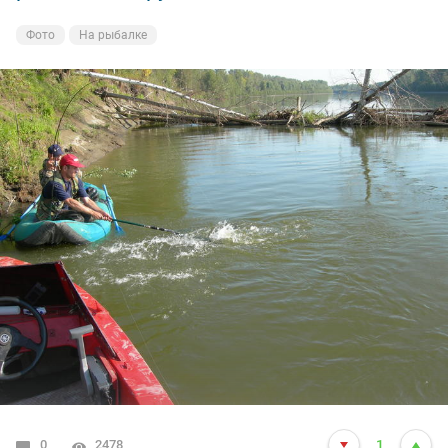
Фото
На рыбалке
0
2478
1