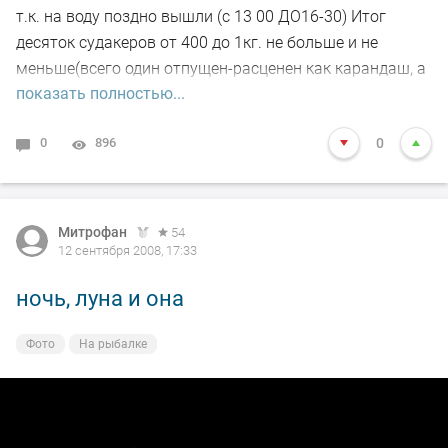
т.к. на воду поздно вышли (с 13 00 ДО16-30) Итог
десяток судакеров от 400 до 1кг. не больше и не
меньше(всего один отпущен-расценен как карандаш, а
показать полностью...
летом было похуже в том же месте!!!) С погодой
повезло, но думаю последний спининговый улов в
0
896
0
этом году!
Главное процессс!!!
Митрофан
54
12 сентября 2008, 17:33
ночь, луна и она
Фото
На рыбалке