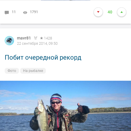
11
1791
40
mavr81
1428
22 сентября 2014, 09:50
Побит очередной рекорд
Фото
На рыбалке