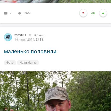
7
2922
30
mavr81
1428
14 июня 2014, 23:33
маленько половили
Фото
На рыбалке