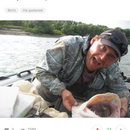
Фото
На рыбалке
3
2549
23