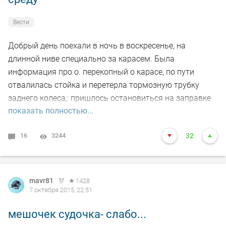
Вести
Добрый день поехали в ночь в воскресенье, на
длинной ниве специально за карасем. Была
информация про о. перекопный о карасе, по пути
отвалилась стойка и перетерла тормозную трубку
заднего колеса,: пришлось остановиться на заправке
показать полностью...
около красноозерки снять болтавшую стойку и
заглушить трубку подлить тормозухи, прокачивать не
16
3244
32
стали ну ладно, тормоза придумали трусы, тем более
ночью машин мало на двигателе доползем. В тюменку
приехали в 7.00 все сто в Купино работают с 9 утра
чтоб время не терять поехали на место лова. Уже
mavr81
1428
светло, со спуском проблема, вся дорога в калеях, всю
7 октября 2015, 22:51
ночь шел дождь и все таяло, решили ехать с лева от
мешочек судочка- слабо...
въезда в село, по солнечной стороне, напротив