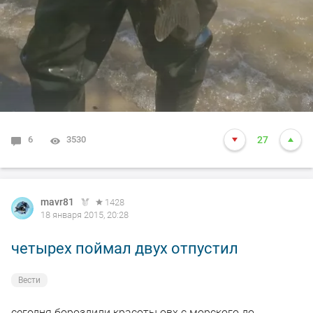
6
3530
27
mavr81
1428
18 января 2015, 20:28
четырех поймал двух отпустил
Вести
сегодня бороздили красоты овх с морского до