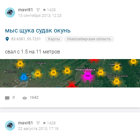
mavr81
1428
15 сентября 2013, 12:23
мыс щука судак окунь
83.6581, 55.7251
Карты
Новосибирская область
свал с 1.5 на 11 метров
0
1642
mavr81
1428
22 августа 2013, 17:18