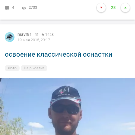
4
2733
28
mavr81
1428
19 мая 2015, 23:17
освоение классической оснастки
Фото
На рыбалке