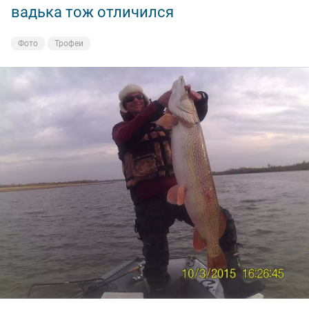
вадька тож отличился
https://my.mail.ru/mail/medved.81/video/_myvideo/3.htm
l
Фото
Трофеи