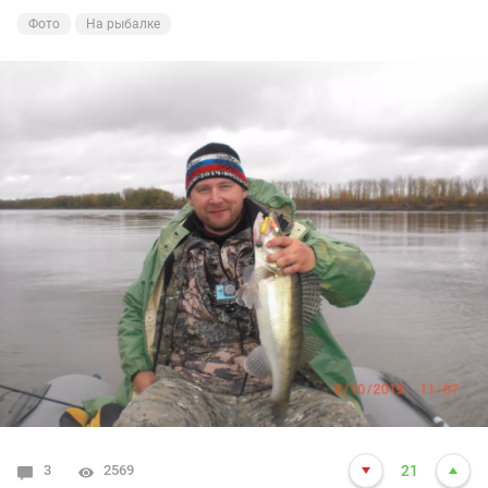
водонапорной башни. В начале очень сложный спуск в
Фото
На рыбалке
солончак,- спустились дорога вдоль полуострова
более менее, увидели на встречу ниву, вышли чтоб
узнать как обстановка с рыбой и дорогой, были
местные объяснили что все уехали в воскресенье, а
они просидели всю ночь на пузе, на мысе тюменки и
вызвали трактор за 2 тыщи который их вытащит и
поднимет на сложном спуске, чтоб подстраховаться
встретили трактор взяли телефон тракториста,
решили ехать на соседний полуостров козий там вроде
получше дорога. наконец та мы на месте лед до
самого берега. Вытащили мотособаку, собрали
снаряжение и вперед: около острова народ дергал
окуня причем разнокалиберного и очень много,
поехали к мысу тюменки один окунь, перекопный один
окунь , заячий-окунь, окулий- окунь, за два дня карася
не нашли только на клбыльем с торца мужики сидели
3
2569
21