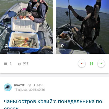
2
913
38
mavr81
1428
18 апреля 2016, 00:36
чаны остров козий:с понедельника по
среду