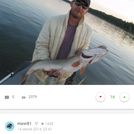
0
2379
16
mavr81
1428
14 июня 2014, 23:41