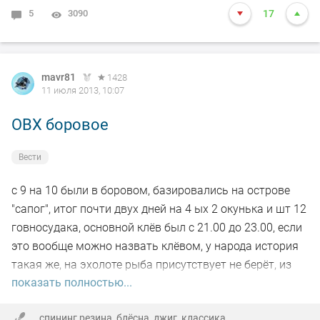
5
3090
17
mavr81
1428
11 июля 2013, 10:07
ОВХ боровое
Вести
с 9 на 10 были в боровом, базировались на острове
"сапог", итог почти двух дней на 4 ых 2 окунька и шт 12
говносудака, основной клёв был с 21.00 до 23.00, если
это вообще можно назвать клёвом, у народа история
такая же, на эхолоте рыба присутствует не берёт, из
показать полностью...
своего арсенала перепробовал почти всё, а это 5
коробок всяких разных приманок.
спининг резина, блёсна, джиг, классика