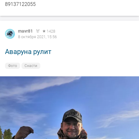
89137122055
mavr81
1428
8 октября 2021, 15:56
Аваруна рулит
Фото
Снасти