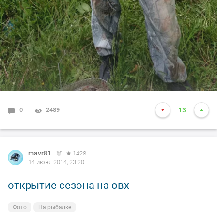
0
2489
13
mavr81
1428
14 июня 2014, 23:20
открытие сезона на овх
Фото
На рыбалке