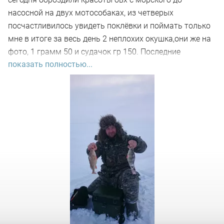
насосной на двух мотособаках, из четверых
посчастливилось увидеть поклёвки и поймать только
мне в итоге за весь день 2 неплохих окушка,они же на
фото, 1 грамм 50 и судачок гр 150. Последние
показать полностью...
недороски были злостно утоплены.Сообсно
накатались,насосались,надышались всего
помаленьку.