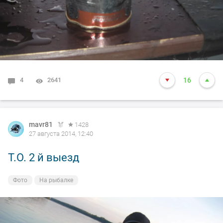
4
2641
16
mavr81
1428
27 августа 2014, 12:40
Т.О. 2 й выезд
Фото
На рыбалке