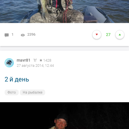
1
2396
27
mavr81
1428
27 августа 2014, 12:44
2 й день
Фото
На рыбалке