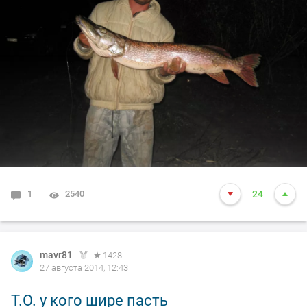
1
2540
24
mavr81
1428
27 августа 2014, 12:43
Т.О. у кого шире пасть