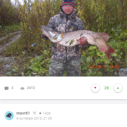
еще надо было доехать до сто сделать тормоза,
каждые 100 метров приходилось поддавать газу чтоб
не сесть хорощая резина и проставки полеуритановые
сделали свое дело так шли вдоль тюменского
полуострова, увидели свежий подъем не
раскуроченный решили попробовать поднятся там так
как в том месте где спускались поднятся было под
вопросом, поднялись легко и поехали вдоль поля
выехали практически к первому дому за 2 дня поиска
карася набрали 30 кг окуня сдали местным по 50
рублей, на ремонт машины заехали в автомойку и сто
в купино выехали в 5 вечера. фото не делал так как
3
2412
28
было сыкотно всю дорогу немного поснимал ночного
карася
mavr81
1428
https://my.mail.ru/mail/medved.81/video/_myvideo/4.htm
6 октября 2015, 21:09
l