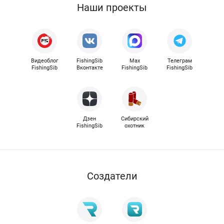
Наши проекты
Видеоблог
FishingSib
Max
Телеграм
FishingSib
Вконтакте
FishingSib
FishingSib
Дзен
Сибирский
FishingSib
охотник
Cоздатели