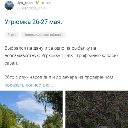
ilya_ross
168
28 мая 2026, 14:18
Угрюмка 26-27 мая.
Вести
Новосибирская область
Выбрался на дачу и за одно на рыбалку на
небезызвестную Угрюмку. Цель - трофейные караси/
сазан.
26го с двух часов дня и до вечера на проверенном
закормленном месте рыбачили на два фидера -
показать полностью...
поклевки через 3-5 минут после заброса, но все вялые,
потягивания я бы сказал. Реализованных очень мало,
скорее всего мелкие подлещики не могли схватить
нормально пучок червей. А ждали мы как всегда
карасей гигантов 😏