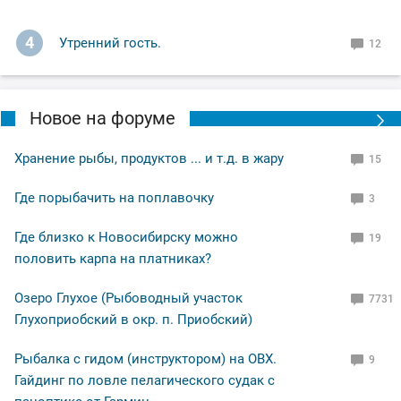
4
Утренний гость.
12
Новое на форуме
Хранение рыбы, продуктов ... и т.д. в жару
15
Где порыбачить на поплавочку
3
Где близко к Новосибирску можно
19
половить карпа на платниках?
Озеро Глухое (Рыбоводный участок
7731
Глухоприобский в окр. п. Приобский)
Рыбалка с гидом (инструктором) на ОВХ.
9
Гайдинг по ловле пелагического судак с