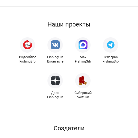
Наши проекты
Видеоблог
FishingSib
Max
Телеграм
FishingSib
Вконтакте
FishingSib
FishingSib
Дзен
Сибирский
FishingSib
охотник
Cоздатели