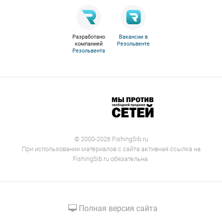
Разработано
Вакансии в
компанией
Резольвенте
Резольвента
© 2000-2026 FishingSib.ru
При использовании материалов с сайта активная ссылка на
FishingSib.ru обязательна.
Полная версия сайта