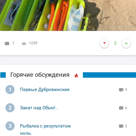
1
1239
2
Горячие обсуждения
1
Первые Дубровинские
9
2
Закат над Обью!..
6
3
Рыбалка с результатом
5
ноль.