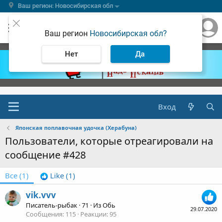
Ваш регион: Новосибирская обл
Ваш регион
Новосибирская обл?
Нет
Да
Вход
Японская поплавочная удочка (Херабуна)
Пользователи, которые отреагировали на
сообщение #428
Все
(1)
Like
(1)
vik.vvv
Писатель-рыбак
·
71
·
Из
Обь
29.07.2020
Сообщения
115
Реакции
95