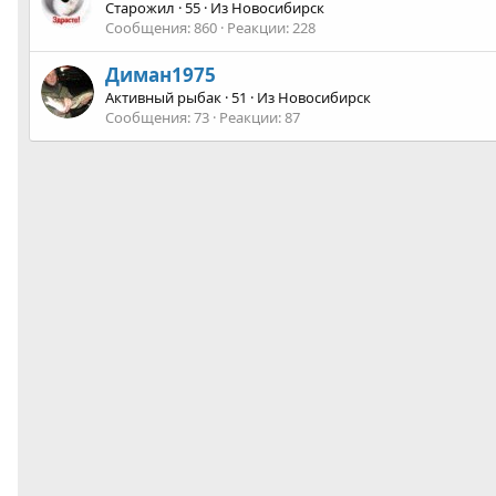
Старожил
·
55
·
Из
Новосибирск
Сообщения
860
Реакции
228
Диман1975
Активный рыбак
·
51
·
Из
Новосибирск
Сообщения
73
Реакции
87