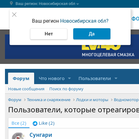
Ваш регион: Новосибирская обл
ВЕСТИ
Ф
Ваш регион
Новосибирская обл?
Нет
Да
Форум
Что нового
Пользователи
Новые сообщения
Поиск по форуму
Форум
Техника и снаряжение
Лодки и моторы
Водномотор
Пользователи, которые отреагиро
Все
(2)
Like
(2)
Сунгари