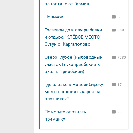
паноптикс от Гармин
Новичок
6
Гостевой дом для рыбалки
908
и отдыха "КЛЁВОЕ МЕСТО"
Сузун с. Каргаполово
Озеро Глухое (Рыбоводный
7730
участок Глухоприобский в
окр. п. Приобский)
Где близко к Новосибирску
17
можно половить карпа на
платниках?
Помогите опознать
39
приманку