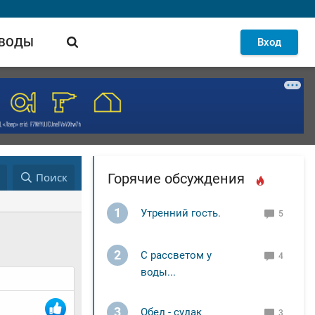
 ВОДЫ
Вход
д
Поиск
Горячие обсуждения
1
Утренний гость.
5
2
С рассветом у
4
воды...
3
Обед - судак
3