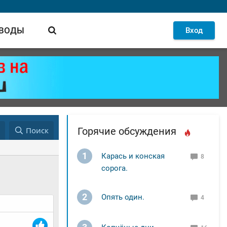
 ВОДЫ
Вход
д
Поиск
Горячие обсуждения
1
Карась и конская
8
сорога.
2
Опять один.
4