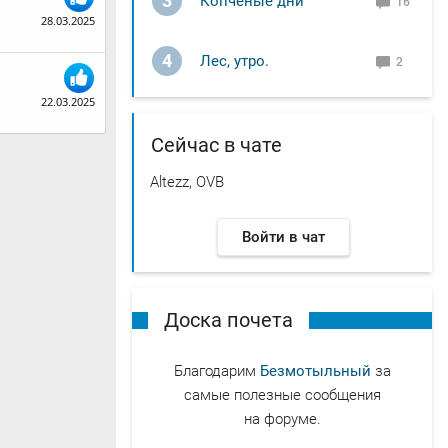
3
Копчёные дни
16
28.03.2025
4
Лес, утро.
2
22.03.2025
Сейчас в чате
Altezz, OVB
Войти в чат
Доска почета
Благодарим
Безмотыльный
за
самые полезные сообщения
на форуме.