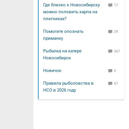
Где близко к Новосибирску
17
можно половить карпа на
платниках?
Помогите опознать
39
приманку
Рыбалка на катере
267
Новосибирск
Новичок
5
Правила рыболовства в
67
НСО в 2026 году