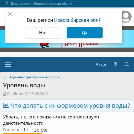
Ваш регион: Новосибирская обл
Ваш регион
Новосибирская обл?
Нет
Да
Вход
Административные вопросы
Уровень воды
А
Д
FedRom
19.06.2012
в
а
т
Что делать с информером уровня воды?
т
о
а
р
н
Убрать, т.к. его показания не соответствуют
т
а
действительности
е
ч
Голосов:
11
30.6%
м
а