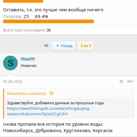
ы
л
а
Оставить, т.к. это лучше чем вообще ничего
Голосов:
25
69.4%
Всего проголосовало
36
Первый
Назад
3 из 3
!!!sol!!!
S
Новичок
05.06.2026
#41
Glazacheva сказал(а):
Здравствуйте, добавили данные за прошлые года
https://www.fishingsib.ru/waterinfo/gauging-
station/dubrovino/SzJsACCgCdrX
снова пропала вся история по уровни воды:
Новосибирск, ДУбровино, Кругликово, Коргасок