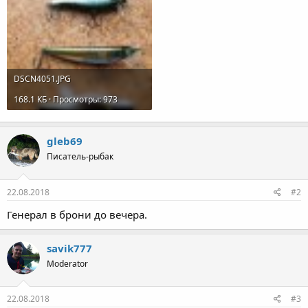
DSCN4051.JPG
168.1 КБ · Просмотры: 973
gleb69
Писатель-рыбак
22.08.2018
#2
Генерал в брони до вечера.
savik777
Moderator
22.08.2018
#3