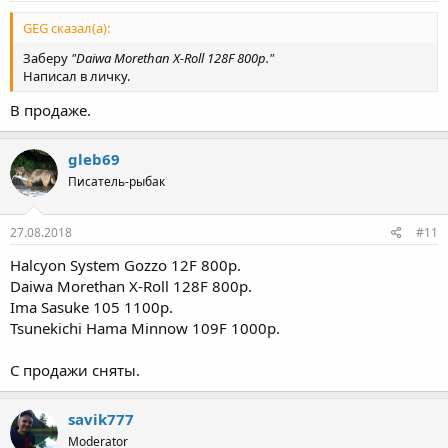
GEG сказал(а):
Заберу
"Daiwa Morethan X-Roll 128F 800р."
Написал в личку.
В продаже.
gleb69
Писатель-рыбак
27.08.2018
#11
Halcyon System Gozzo 12F 800р.
Daiwa Morethan X-Roll 128F 800р.
Ima Sasuke 105 1100р.
Tsunekichi Hama Minnow 109F 1000р.
С продажи сняты.
savik777
Moderator