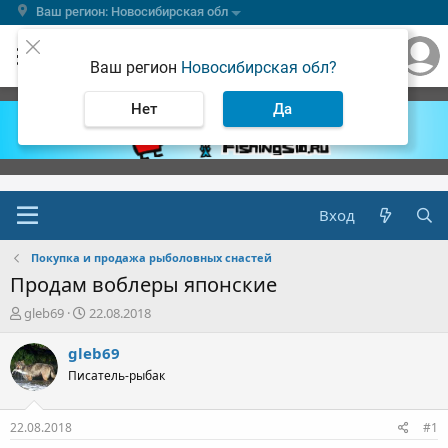
Ваш регион: Новосибирская обл
Ваш регион
Новосибирская обл?
Нет
Да
Вход
Покупка и продажа рыболовных снастей
Продам воблеры японские
А
Д
gleb69
22.08.2018
в
а
т
т
gleb69
о
а
Писатель-рыбак
р
н
т
а
е
ч
22.08.2018
#1
м
а