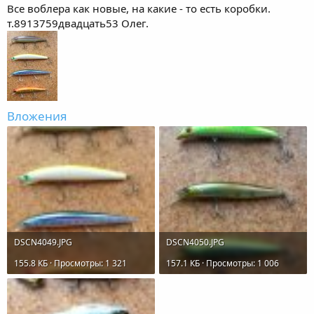
ы
л
Все воблера как новые, на какие - то есть коробки.
а
т.8913759двадцать53 Олег.
Вложения
DSCN4049.JPG
DSCN4050.JPG
155.8 КБ · Просмотры: 1 321
157.1 КБ · Просмотры: 1 006