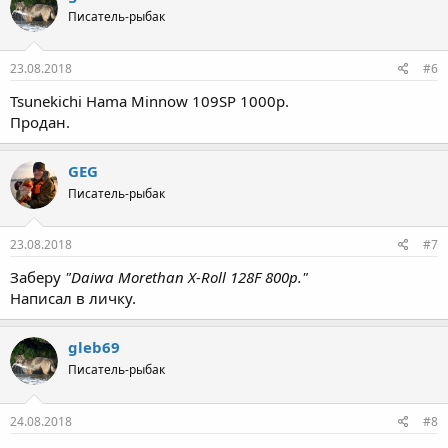
Писатель-рыбак
23.08.2018
#6
Tsunekichi Hama Minnow 109SP 1000р.
Продан.
GEG
Писатель-рыбак
23.08.2018
#7
Заберу
"Daiwa Morethan X-Roll 128F 800р."
Написал в личку.
gleb69
Писатель-рыбак
24.08.2018
#8