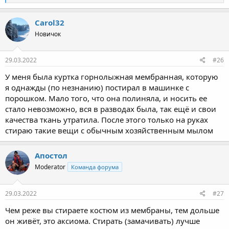
е
а
к
Carol32
ц
Новичок
и
и
:
29.03.2022
#26
У меня была куртка горнолыжная мембранная, которую
я однажды (по незнанию) постирал в машинке с
порошком. Мало того, что она полиняла, и носить ее
стало невозможно, вся в разводах была, так ещё и свои
качества ткань утратила. После этого только на руках
стираю такие вещи с обычным хозяйственным мылом
Апостол
Moderator
Команда форума
29.03.2022
#27
Чем реже вы стираете костюм из мембраны, тем дольше
он живёт, это аксиома. Стирать (замачивать) лучше