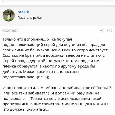
е
а
к
marik
ц
Писатель-рыбак
и
и
:
30.03.2022
#37
Только что вспомнил... Я же покупал
водоотталкивающий спрей для обуви из велюра, для
своих зимних башмаков. Так он как-то хитро действует...
Сколько не брызгай, а ворсинки велюра не слипаются.
Спрей правда дорогой, но факт что там вроде и не
плёнка образуется, а как-то по другому вроде бы
действует. Может какие-то наночастицы
водоотталкивающие? )))
И вот пропитка для мембраны не забивает же её "поры"?
Или всё таки забивает? )) Я вот сам ни разу ими не
пользовался... Теряются после использования такой
пропитки дышащие свойства? Лично я ПРЕДПОЛАГАЮ
что должны снижаться...