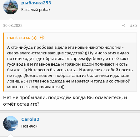
к
рыбачка253
ц
Бывалый рыбак
и
и
:
30.03.2022
#35
marik сказал(а):
А кто-нибудь пробовал в деле эти новые нанотехнологии -
сверх-влаго-отталкивающие средства? )) Ну много этих видео
по сети ходит, где обрызгивают спреем футболку и с неё как с
гуся вода )) И главное ведь и грязной водой поливают и хоть
бы что... )) Интересно бы испытать... И дождевик с собой носить
не надо. Дождь пошёл - побрызгался из болончика и дальше
ловишь ))) И главное одежда не марается и тогда и со стиркой
можно не заморачиваться )))
Нет не пробывали, подождём когда Вы осмелитесь, и
отчёт оставите?
Carol32
Новичок