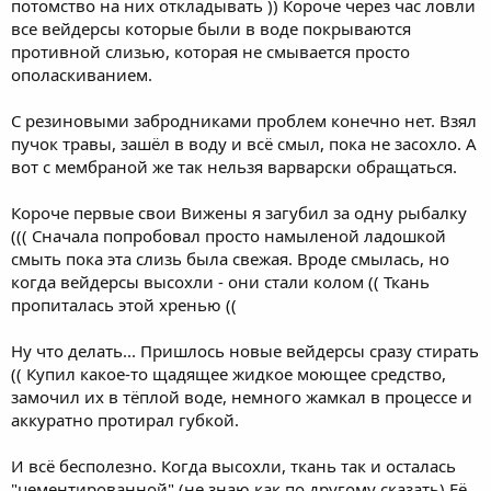
потомство на них откладывать )) Короче через час ловли
все вейдерсы которые были в воде покрываются
противной слизью, которая не смывается просто
ополаскиванием.
С резиновыми забродниками проблем конечно нет. Взял
пучок травы, зашёл в воду и всё смыл, пока не засохло. А
вот с мембраной же так нельзя варварски обращаться.
Короче первые свои Вижены я загубил за одну рыбалку
((( Сначала попробовал просто намыленой ладошкой
смыть пока эта слизь была свежая. Вроде смылась, но
когда вейдерсы высохли - они стали колом (( Ткань
пропиталась этой хренью ((
Ну что делать... Пришлось новые вейдерсы сразу стирать
(( Купил какое-то щадящее жидкое моющее средство,
замочил их в тёплой воде, немного жамкал в процессе и
аккуратно протирал губкой.
И всё бесполезно. Когда высохли, ткань так и осталась
"цементированной" (не знаю как по другому сказать) Её