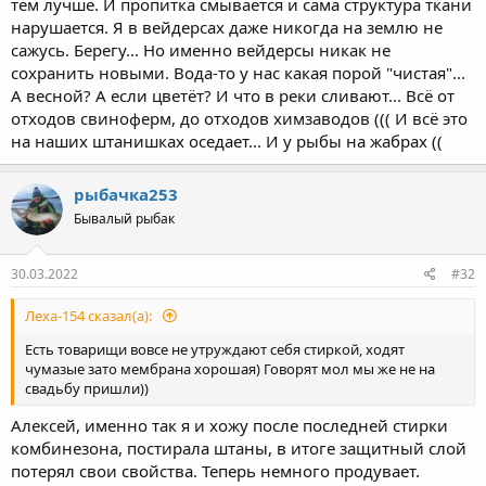
тем лучше. И пропитка смывается и сама структура ткани
нарушается. Я в вейдерсах даже никогда на землю не
сажусь. Берегу... Но именно вейдерсы никак не
сохранить новыми. Вода-то у нас какая порой "чистая"...
А весной? А если цветёт? И что в реки сливают... Всё от
отходов свиноферм, до отходов химзаводов ((( И всё это
на наших штанишках оседает... И у рыбы на жабрах ((
рыбачка253
Бывалый рыбак
30.03.2022
#32
Леха-154 сказал(а):
Есть товарищи вовсе не утруждают себя стиркой, ходят
чумазые зато мембрана хорошая) Говорят мол мы же не на
свадьбу пришли))
Алексей, именно так я и хожу после последней стирки
комбинезона, постирала штаны, в итоге защитный слой
потерял свои свойства. Теперь немного продувает.