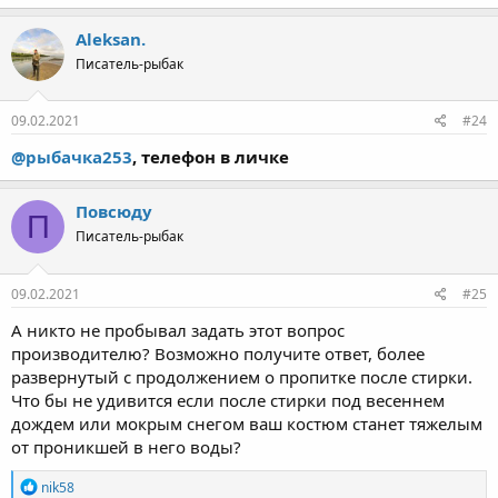
Aleksan.
Писатель-рыбак
09.02.2021
#24
@рыбачка253
, телефон в личке
Повсюду
П
Писатель-рыбак
09.02.2021
#25
А никто не пробывал задать этот вопрос
производителю? Возможно получите ответ, более
развернутый с продолжением о пропитке после стирки.
Что бы не удивится если после стирки под весеннем
дождем или мокрым снегом ваш костюм станет тяжелым
от проникшей в него воды?
Р
nik58