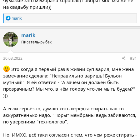
чумазые зато мембрана хорошая) Говорят мол мы же не
на свадьбу пришли))
Р
marik
е
а
к
marik
ц
Писатель-рыбак
и
и
:
30.03.2022
#31
Это когда я первый раз в жизни суп варил, мне жена
замечание сделала: "Неправильно варишь! Бульон
мутный!". Я ей ответил - "А зачем он должен быть
прозрачным? Мы что, в нём голову что-ли мыть будем?"
)))
А если серьёзно, думаю хоть изредка стирать как-то
аккуратненько надо. "Поры" мембраны ведь забиваются,
по уверениям "технологов".
Но, ИМХО, всё таки согласен с тем, что чем реже стирать -