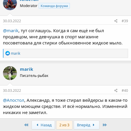
Moderator
Команда форума
30.03.2022
#39
@marik
, тут соглашусь. Когда я сам ещё не был
продавцом, мне девчушка в спорт магазине
посоветовала для стирки обыкновенное жидкое мыло.
Р
marik
е
а
к
marik
ц
Писатель-рыбак
и
и
:
30.03.2022
#40
@Апостол
, Александр, я тоже стирал вейдерсы в каком-то
жидком моющем средстве. И всё нормально. Изменений
никаких не заметил.
Первый
Последняя
Назад
2 из 3
Вперёд