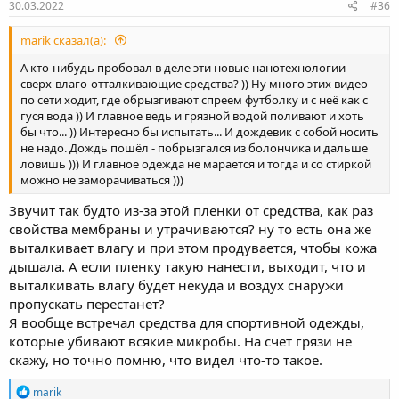
30.03.2022
#36
marik сказал(а):
А кто-нибудь пробовал в деле эти новые нанотехнологии -
сверх-влаго-отталкивающие средства? )) Ну много этих видео
по сети ходит, где обрызгивают спреем футболку и с неё как с
гуся вода )) И главное ведь и грязной водой поливают и хоть
бы что... )) Интересно бы испытать... И дождевик с собой носить
не надо. Дождь пошёл - побрызгался из болончика и дальше
ловишь ))) И главное одежда не марается и тогда и со стиркой
можно не заморачиваться )))
Звучит так будто из-за этой пленки от средства, как раз
свойства мембраны и утрачиваются? ну то есть она же
выталкивает влагу и при этом продувается, чтобы кожа
дышала. А если пленку такую нанести, выходит, что и
выталкивать влагу будет некуда и воздух снаружи
пропускать перестанет?
Я вообще встречал средства для спортивной одежды,
которые убивают всякие микробы. На счет грязи не
скажу, но точно помню, что видел что-то такое.
Р
marik