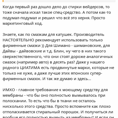
Когда первый раз дошло дело до стирки вейдерсов, то
тоже сначала искал такое спец-средство. А потом как-то
подумал-подумал и решил что всё это херня. Просто
маркетинговый ход.
Знаете, как по смазкам для катушек. Производитель
НАСТОЯТЕЛЬНО рекомендует использовать только
фирменные смазки )) Для Шимано - шимановские, для
Дайвы - дайвовские и т.д. Блин, ну чего в них такого
сверхестественного, что они стоят дороже аналогичных
смазок (например авто) в десять раз? Даже у нашего
родного ЦИАТИМА есть продвинутые марки, которые не
только не хуже, а даже лучше этих японских супер-
фирменных смазок. И так же думаю и здесь...
ИМХО - главное требование к моющему средству для
мембраны - что бы оно полностью вымывалось при
полоскании. То есть что бы в ткани не осталось
нисколько этого средства. Просто вспомните как плохо
отполаскивается стиральный порошок. И получиться ли
вообще его полностью вымыть из мембраны? И если он