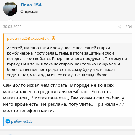
Леха-154
Старожил
30.03.2022
#34
рыбачка253 сказал(а):
Алексей, именно так я и хожу после последней стирки
комбинезона, постирала штаны, в итоге защитный слой
потерял свои свойства. Теперь немного продувает. Поэтому ни
куртку, ни штаны я пока не стираю. Как только найду чем и
более качественное средство, так сразу буду чистенькая
ходить. Так, что я одна из тех кому "не на свадьбу же"
Сам долго искал чем стирать. В городе не во всех
магазинах есть средство для мембран.. Есть сеть
магазинов ,, Чистая планета ,, Там хозяин сам рыбак, у
него вроде есть. Не реклама, погуглите.. При желании
можно телефон найти.
Р
рыбачка253
е
а