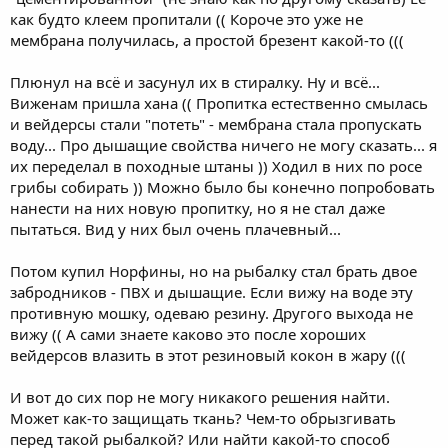
как будто клеем пропитали (( Короче это уже не
мембрана получилась, а простой брезент какой-то (((
Плюнул на всё и засунул их в стиралку. Ну и всё...
Виженам пришла хана (( Пропитка естественно смылась
и вейдерсы стали "потеть" - мембрана стала пропускать
воду... Про дышащие свойства ничего не могу сказать... я
их переделал в походные штаны )) Ходил в них по росе
грибы собирать )) Можно было бы конечно попробовать
нанести на них новую пропитку, но я не стал даже
пытаться. Вид у них был очень плачевный...
Потом купил Норфины, но на рыбалку стал брать двое
забродников - ПВХ и дышащие. Если вижу на воде эту
противную мошку, одеваю резину. Другого выхода не
вижу (( А сами знаете каково это после хороших
вейдерсов влазить в этот резиновый кокон в жару (((
И вот до сих пор не могу никакого решения найти.
Может как-то защищать ткань? Чем-то обрызгивать
перед такой рыбалкой? Или найти какой-то способ