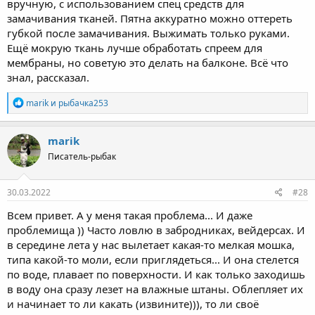
вручную, с использованием спец средств для
замачивания тканей. Пятна аккуратно можно оттереть
губкой после замачивания. Выжимать только руками.
Ещё мокрую ткань лучше обработать спреем для
мембраны, но советую это делать на балконе. Всё что
знал, рассказал.
Р
marik
и
рыбачка253
е
а
к
marik
ц
Писатель-рыбак
и
и
:
30.03.2022
#28
Всем привет. А у меня такая проблема... И даже
проблемища )) Часто ловлю в забродниках, вейдерсах. И
в середине лета у нас вылетает какая-то мелкая мошка,
типа какой-то моли, если приглядеться... И она стелется
по воде, плавает по поверхности. И как только заходишь
в воду она сразу лезет на влажные штаны. Облепляет их
и начинает то ли какать (извините))), то ли своё