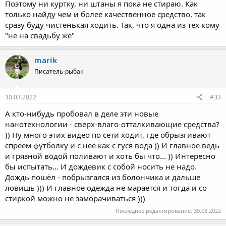
Поэтому ни куртку, ни штаны я пока не стираю. Как
только найду чем и более качественное средство, так
сразу буду чистенькая ходить. Так, что я одна из тех кому
"не на свадьбу же"
marik
Писатель-рыбак
30.03.2022
#33
А кто-нибудь пробовал в деле эти новые
нанотехнологии - сверх-влаго-отталкивающие средства?
)) Ну много этих видео по сети ходит, где обрызгивают
спреем футболку и с неё как с гуся вода )) И главное ведь
и грязной водой поливают и хоть бы что... )) Интересно
бы испытать... И дождевик с собой носить не надо.
Дождь пошёл - побрызгался из болончика и дальше
ловишь ))) И главное одежда не марается и тогда и со
стиркой можно не заморачиваться )))
Последнее редактирование:
30.03.2022