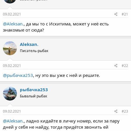
е
ч
м
а
ы
л
09.02.2021
#21
а
@Aleksan.
, да мы то с Искитима, может у неё есть
знакомые от сюда?
Aleksan.
Писатель-рыбак
09.02.2021
#22
@рыбачка253
, ну это вы уже с ней и решите.
рыбачка253
Бывалый рыбак
09.02.2021
#23
@Aleksan.
, ладно кидайте в личку номер, если за пару
дней у себя не найду, тогда придётся звонить ей