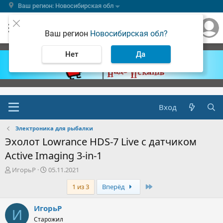
Ваш регион: Новосибирская обл
Ваш регион
Новосибирская обл?
Нет
Да
Вход
Электроника для рыбалки
Эхолот Lowrance HDS-7 Live с датчиком
Active Imaging 3-in-1
А
Д
ИгорьР
05.11.2021
в
а
Последняя
1 из 3
Вперёд
т
т
о
а
р
н
ИгорьР
И
т
а
Старожил