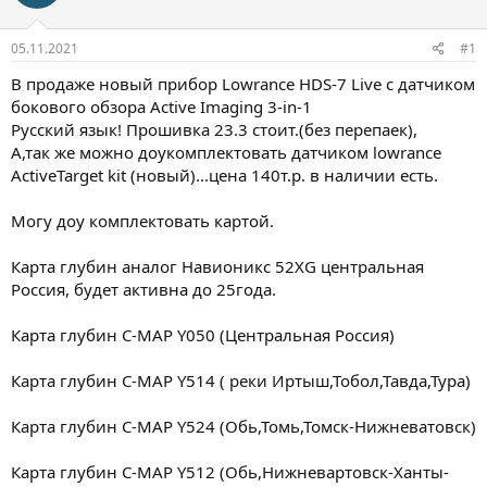
е
ч
м
а
ы
л
05.11.2021
#1
а
В продаже новый прибор Lowrance HDS-7 Live с датчиком
бокового обзора Active Imaging 3-in-1
Русский язык! Прошивка 23.3 стоит.(без перепаек),
А,так же можно доукомплектовать датчиком lowrance
ActiveTarget kit (новый)...цена 140т.р. в наличии есть.
Могу доу комплектовать картой.
Карта глубин аналог Навионикс 52XG центральная
Россия, будет активна до 25года.
Карта глубин C-MAP Y050 (Центральная Россия)
Карта глубин C-MAP Y514 ( реки Иртыш,Тобол,Тавда,Тура)
Карта глубин C-MAP Y524 (Обь,Томь,Томск-Нижневатовск)
Карта глубин C-MAP Y512 (Обь,Нижневартовск-Ханты-