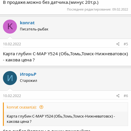
В продаже.можно без датчика.(минус 20т.р.)
Последнее редактирование:
09.02.2022
konrat
K
Писатель-рыбак
10.02.2022
#5
Карта глубин C-MAP Y524 (Обь,Томь,Томск-Нижневатовск)
- какова цена ?
ИгорьР
И
Старожил
10.02.2022
#6
konrat сказал(а):
Карта глубин C-MAP Y524 (Обь,Томь,Томск-Нижневатовск) -
какова цена ?