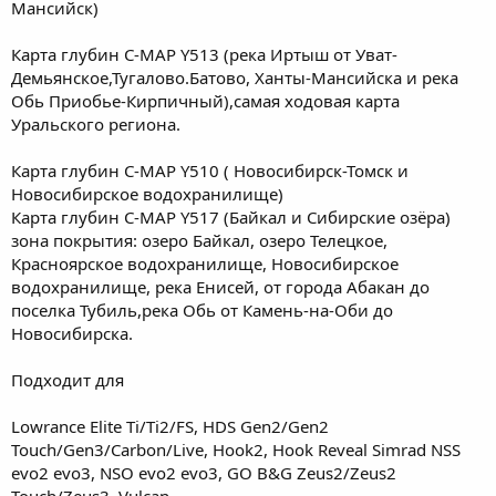
Мансийск)
Карта глубин C-MAP Y513 (река Иртыш от Уват-
Демьянское,Тугалово.Батово, Ханты-Мансийска и река
Обь Приобье-Кирпичный),самая ходовая карта
Уральского региона.
Карта глубин C-MAP Y510 ( Новосибирск-Томск и
Новосибирское водохранилище)
Карта глубин C-MAP Y517 (Байкал и Сибирские озёра)
зона покрытия: озеро Байкал, озеро Телецкое,
Красноярское водохранилище, Новосибирское
водохранилище, река Енисей, от города Абакан до
поселка Тубиль,река Обь от Камень-на-Оби до
Новосибирска.
Подходит для
Lowrance Elite Ti/Ti2/FS, HDS Gen2/Gen2
Touch/Gen3/Carbon/Live, Hook2, Hook Reveal Simrad NSS
evo2 evo3, NSO evo2 evo3, GO B&G Zeus2/Zeus2
Touch/Zeus3, Vulcan.