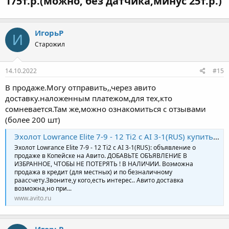
175т.р.(можно, без датчика,минус 25т.р.)​
ИгорьР
И
Старожил
14.10.2022
#15
В продаже.Могу отправить,,через авито
доставку.наложенным платежом,для тех,кто
сомневается.Там же,можно ознакомиться с отзывами
(более 200 шт)
Эхолот Lowrance Elite 7-9 - 12 Ti2 с AI 3-1(RUS) купить в Копейске | Хобби и отдых | Авито
Эхолот Lowrance Elite 7-9 - 12 Ti2 с AI 3-1(RUS): объявление о
продаже в Копейске на Авито. ДОБАВЬТЕ ОБЪЯВЛЕНИЕ В
ИЗБРАННОЕ, ЧТОБЫ НЕ ПОТЕРЯТЬ ! В НАЛИЧИИ. Воэможна
продажа в кредит (для местных) и по безналичному
раассчету.Звоните,у кого,есть интерес.. Авито доставка
возможна,но при...
www.avito.ru