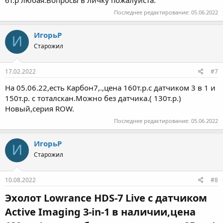
6т.р любая.Вопросы в личку пожалуйста.
Последнее редактирование:
05.06.2022
ИгорьР
И
Старожил
17.02.2022
#7
На 05.06.22,есть Карбон7,.,цена 160т.р.с датчиком 3 в 1 и
150т.р. с тоталскан.Можно без датчика.( 130т.р.)
Новый,серия ROW.
Последнее редактирование:
05.06.2022
ИгорьР
И
Старожил
10.08.2022
#8
Эхолот Lowrance HDS-7 Live с датчиком
Active Imaging 3-in-1 в наличии,цена