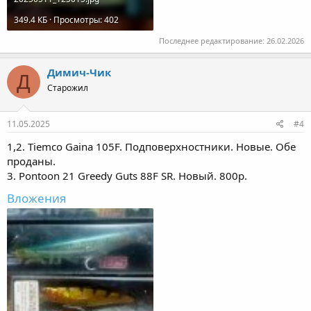
349.4 КБ · Просмотры: 402
Последнее редактирование:
26.02.2026
Димич-Чик
Д
Старожил
11.05.2025
#4
1,2. Tiemco Gaina 105F. Подповерхностники. Новые. Обе
проданы.
3. Pontoon 21 Greedy Guts 88F SR. Новый. 800р.
Вложения