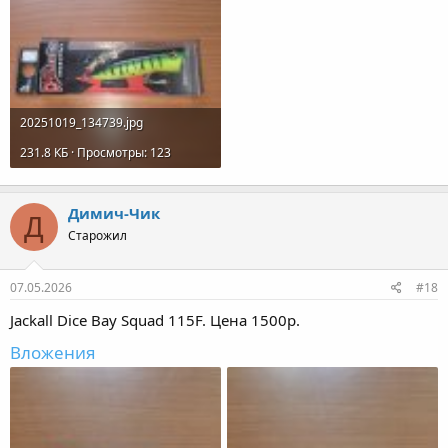
20251019_134739.jpg
231.8 КБ · Просмотры: 123
Димич-Чик
Д
Старожил
07.05.2026
#18
Jackall Dice Bay Squad 115F. Цена 1500р.
Вложения