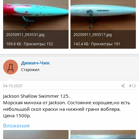
20250911_093531.jpg
20250911_093517.jpg
169.6 КБ · Просмотры: 152
142.4 КБ · Просмотры: 191
Димич-Чик
Д
Старожил
04.10.2025
#12
Jackson Shallow Swimmer 125.
Морская миноха от Jackson. Состояние хорошее,но есть
небольшой скол краски на нижней грани воблера.
Цена 1500р.
Вложения