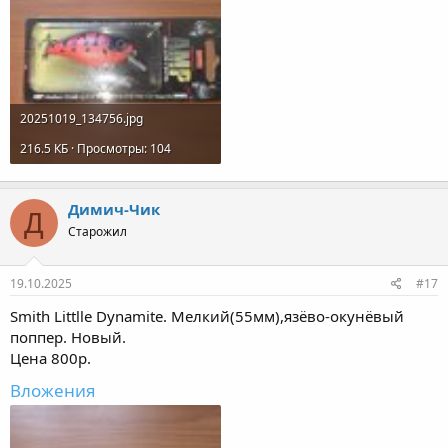
20251019_134756.jpg
216.5 КБ · Просмотры: 104
Димич-Чик
Д
Старожил
19.10.2025
#17
Smith Littlle Dynamite. Мелкий(55мм),язёво-окунёвый
поппер. Новый.
Цена 800р.
Вложения