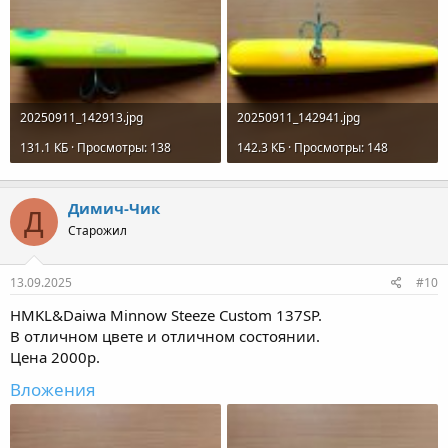
20250911_142913.jpg
20250911_142941.jpg
131.1 КБ · Просмотры: 138
142.3 КБ · Просмотры: 148
Димич-Чик
Д
Старожил
13.09.2025
#10
HMKL&Daiwa Minnow Steeze Custom 137SP.
В отличном цвете и отличном состоянии.
Цена 2000р.
Вложения