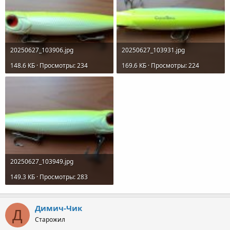
20250627_103906.jpg
20250627_103931.jpg
148.6 КБ · Просмотры: 234
169.6 КБ · Просмотры: 224
20250627_103949.jpg
149.3 КБ · Просмотры: 283
Димич-Чик
Д
Старожил