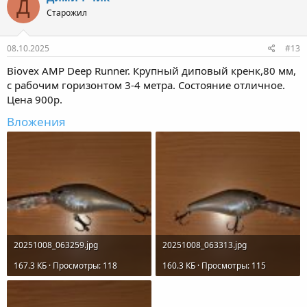
Д
Старожил
08.10.2025
#13
Biovex AMP Deep Runner. Крупный диповый кренк,80 мм,
с рабочим горизонтом 3-4 метра. Состояние отличное.
Цена 900р.
Вложения
20251008_063259.jpg
20251008_063313.jpg
167.3 КБ · Просмотры: 118
160.3 КБ · Просмотры: 115