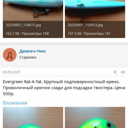
20250901_154615.jpg
20250901_154553.jpg
162.7 КБ · Просмотры: 158
167.3 КБ · Просмотры: 181
Димич-Чик
Д
Старожил
08.09.2025
#8
Evergreen Rat-A-Tat. Крупный подповерхностный кренк.
Проволочный крючок сзади для подсадки твистера. Цена
500р.
Вложения