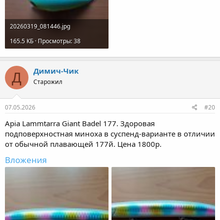
20260319_081446.jpg
165.5 КБ · Просмотры: 38
Димич-Чик
Д
Старожил
07.05.2026
#20
Apia Lammtarra Giant Badel 177. Здоровая
подповерхностная миноха в суспенд-варианте в отличии
от обычной плавающей 177й. Цена 1800р.
Вложения