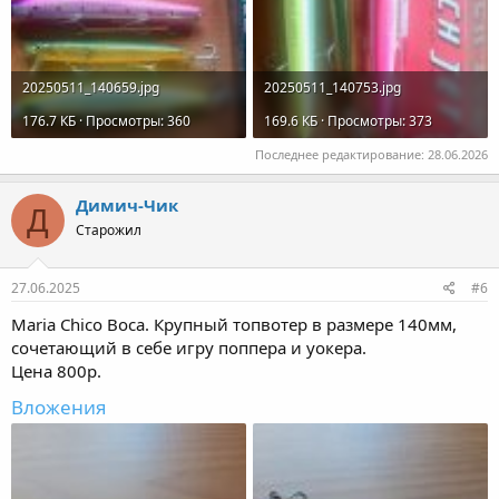
20250511_140659.jpg
20250511_140753.jpg
176.7 КБ · Просмотры: 360
169.6 КБ · Просмотры: 373
Последнее редактирование:
28.06.2026
Димич-Чик
Д
Старожил
27.06.2025
#6
Maria Chico Boca. Крупный топвотер в размере 140мм,
сочетающий в себе игру поппера и уокера.
Цена 800р.
Вложения