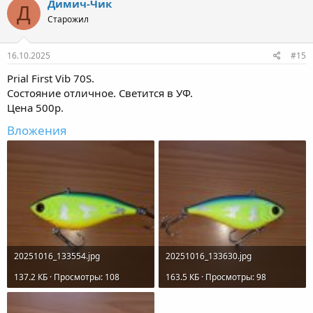
Димич-Чик
Д
Старожил
16.10.2025
#15
Prial First Vib 70S.
Состояние отличное. Светится в УФ.
Цена 500р.
Вложения
20251016_133554.jpg
20251016_133630.jpg
137.2 КБ · Просмотры: 108
163.5 КБ · Просмотры: 98