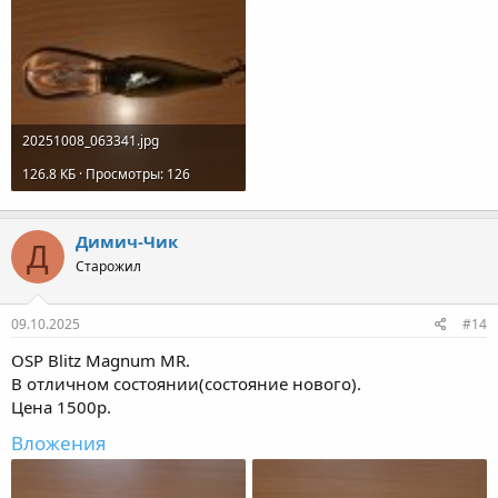
20251008_063341.jpg
126.8 КБ · Просмотры: 126
Димич-Чик
Д
Старожил
09.10.2025
#14
OSP Blitz Magnum MR.
В отличном состоянии(состояние нового).
Цена 1500р.
Вложения