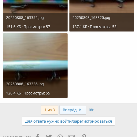
20250808_163352.jpg
20250808_163320.jpg
151.6 КБ · Просмотры: 57
137.1 КБ · Просмотры: 53
20250808_163336.jpg
120.4 КБ · Просмотры: 55
Последняя
1 из 3
Вперёд
Для ответа нужно войти/зарегистрироваться
Facebook
Twitter
WhatsApp
Электронная почта
Ссылка