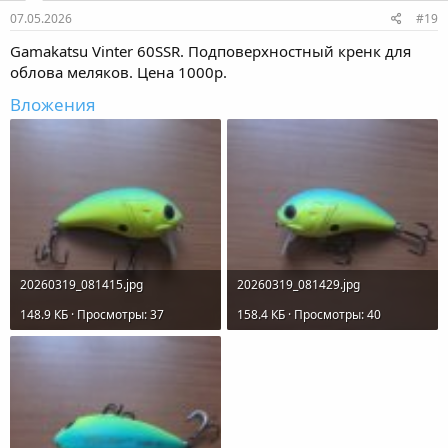
07.05.2026
#19
Gamakatsu Vinter 60SSR. Подповерхностный кренк для
облова меляков. Цена 1000р.
Вложения
20260319_081415.jpg
20260319_081429.jpg
148.9 КБ · Просмотры: 37
158.4 КБ · Просмотры: 40