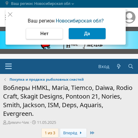
Ваш регион: Новосибирская обл
Ваш регион
Новосибирская обл?
Нет
Да
Вход
Покупка и продажа рыболовных снастей
Воблеры HMKL, Maria, Tiemco, Daiwa, Rodio
Craft, Skagit Designs, Pontoon 21, Nories,
Smith, Jackson, ISM, Deps, Aquaris,
Evergreen.
А
Д
Димич-Чик
11.05.2025
в
а
Последняя
1 из 3
Вперёд
т
т