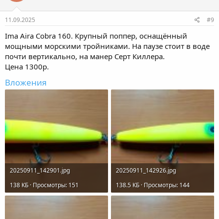
11.09.2025
#9
Ima Aira Cobra 160. Крупный поппер, оснащённый
мощными морскими тройниками. На паузе стоит в воде
почти вертикально, на манер Серт Киллера.
Цена 1300р.
Вложения
20250911_142901.jpg
20250911_142926.jpg
138 КБ · Просмотры: 151
138.5 КБ · Просмотры: 144