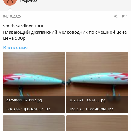
Старожил
04.10.2025
#11
Smith Sardiner 130F.
Плавающий джапанский мелководник по смешной цене.
Цена 500р.
Вложения
20250911_093442.jpg
20250911_093453.jpg
176.3 КБ · Просмотры: 192
168.2 КБ · Просмотры: 165