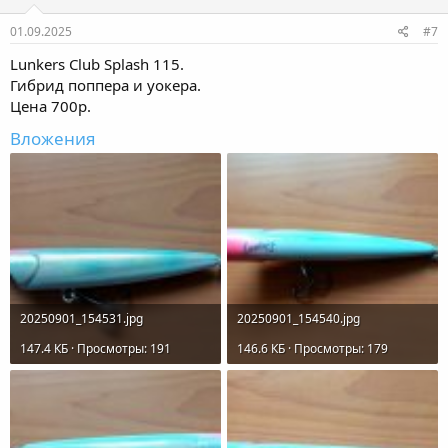
01.09.2025
#7
Lunkers Club Splash 115.
Гибрид поппера и уокера.
Цена 700р.
Вложения
20250901_154531.jpg
20250901_154540.jpg
147.4 КБ · Просмотры: 191
146.6 КБ · Просмотры: 179