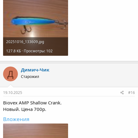
20251016_133609.jpg
127.8 КБ · Просмотры: 102
Димич-Чик
Д
Старожил
19.10.2025
#16
Biovex AMP Shallow Crank.
Новый. Цена 700р.
Вложения