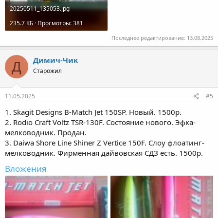
20250511_135053.jpg
235.7 КБ · Просмотры: 381
Последнее редактирование:
13.08.2025
Димич-Чик
Д
Старожил
11.05.2025
#5
1. Skagit Designs B-Match Jet 150SP. Новый. 1500р.
2. Rodio Craft Voltz TSR-130F. Состояние нового. Эфка-
мелководник. Продан.
3. Daiwa Shore Line Shiner Z Vertice 150F. Слоу флоатинг-
мелководник. Фирменная дайвовская СДЗ есть. 1500р.
Вложения