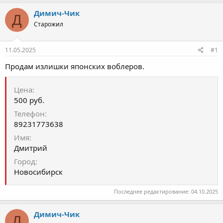
о
а
р
н
Димич-Чик
Д
т
а
Старожил
е
ч
м
а
ы
л
11.05.2025
#1
а
Продам излишки японских воблеров.
Цена
500 руб.
Телефон
89231773638
Имя
Дмитрий
Город
Новосибирск
Последнее редактирование:
04.10.2025
Димич-Чик
Д