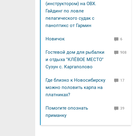
(инструктором) на ОВХ.
Гайдинг по ловле
пелагического судак с
паноптикс от Гармин
Новичок
6
Гостевой дом для рыбалки
908
и отдыха "КЛЁВОЕ МЕСТО"
Сузун с. Каргаполово
Где близко к Новосибирску
17
можно половить карпа на
платниках?
Помогите опознать
39
приманку