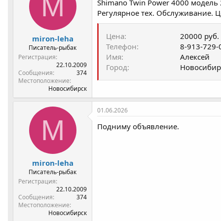
M
Shimano Twin Power 4000 модель 
р
н
т
а
Регулярное тех. Обслуживание. Ц
е
ч
м
а
Цена
20000 руб.
miron-leha
ы
л
Телефон
8-913-729-
а
Писатель-рыбак
Имя
Алексей
Регистрация
22.10.2009
Город
Новосибир
Сообщения
374
Местоположение
Новосибирск
01.06.2026
M
Подниму объявление.
miron-leha
Писатель-рыбак
Регистрация
22.10.2009
Сообщения
374
Местоположение
Новосибирск