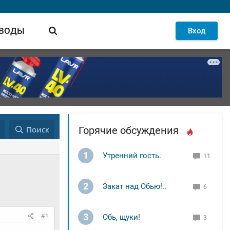
 ВОДЫ
Вход
д
Поиск
Горячие обсуждения
1
Утренний гость.
11
2
Закат над Обью!..
6
#1
3
Обь, щуки!
3