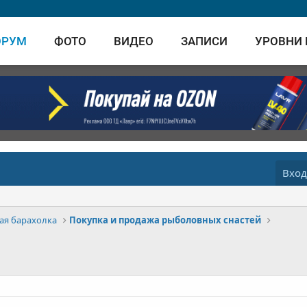
ОРУМ
ФОТО
ВИДЕО
ЗАПИСИ
УРОВНИ
Вхо
ая барахолка
Покупка и продажа рыболовных снастей