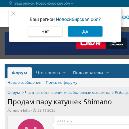
Ваш регион: Новосибирская обл
ВЕСТИ
Ф
Ваш регион
Новосибирская обл?
Нет
Да
Форум
Что нового
Пользователи
Новые сообщения
Поиск по форуму
Форум
Частные объявления и рыболовные магазины
Рыбацк
Продам пару катушек Shimano
А
Д
miron-leha
28.11.2025
в
а
т
т
28.11.2025
о
а