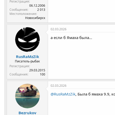
Регистрация
06.12.2006
Сообщения
2 013
Местоположение
Новосибирск
02.03.2026
а если б Ямаха была...
RusRaMzZik
Писатель-рыбак
Регистрация
29.03.2015
Сообщения
100
02.03.2026
@RusRaMzZik
, Была б ямаха 9.9, 
Bezrukov