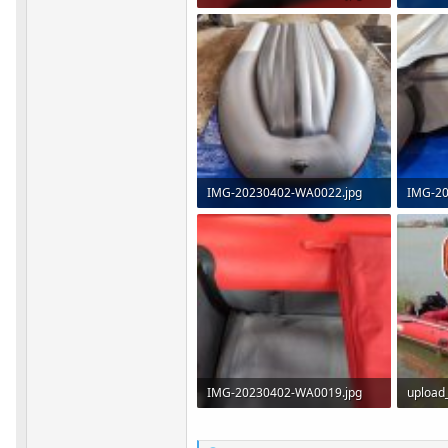
170 КБ · Просмотры: 520
326.5 
IMG-20230402-WA0022.jpg
IMG-20
272 КБ · Просмотры: 331
193.5 
IMG-20230402-WA0019.jpg
243.8 КБ · Просмотры: 344
192.1 