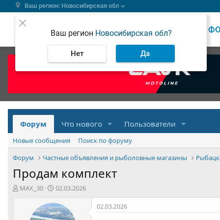
Ваш регион: Новосибирская обл
ВЕСТИ
Ф
Ваш регион
Новосибирская обл?
Нет
Да
Форум
Что нового
Пользователи
Новые сообщения
Поиск по форуму
Форум
Частные объявления и рыболовные магазины
Рыбацк
Продам комплект
А
Д
MAX_30
02.03.2026
в
а
т
т
02.03.2026
о
а