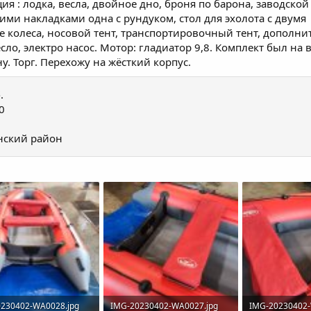
я : лодка, весла, двойное дно, броня по барона, заводской
ими накладками одна с рундуком, стол для эхолота с двумя
 колеса, носовой тент, транспортировочный тент, дополни
ло, электро насос. Мотор: гладиатор 9,8. Комплект был на в
ну. Торг. Перехожу на жёсткий корпус.
.
0
ский район
230402-WA0028.jpg
IMG-20230402-WA0027.jpg
IMG-20230402-