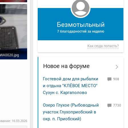
смотры: 353
Безмотыльный
7 благодарностей за неделю
Как сюда попасть?
WA0020.jpg
смотры: 299
Новое на форуме
Гостевой дом для рыбалки
908
и отдыха "КЛЁВОЕ МЕСТО"
Сузун с. Каргаполово
Озеро Глухое (Рыбоводный
7730
участок Глухоприобский в
окр. п. Приобский)
ование:
16.03.2026