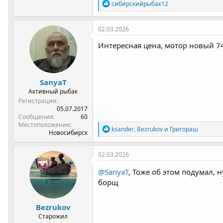
Р
сибирскийрыбак12
е
а
к
02.03.2026
ц
и
Интересная цена, мотор новый 74
и
:
SanyaT
Активный рыбак
Регистрация
05.07.2017
Сообщения
60
Местоположение
Р
ksander
,
Bezrukov
и
Григораш
Новосибирск
е
а
к
02.03.2026
ц
и
@SanyaT
, Тоже об этом подумал, 
и
борщ
:
Bezrukov
Старожил