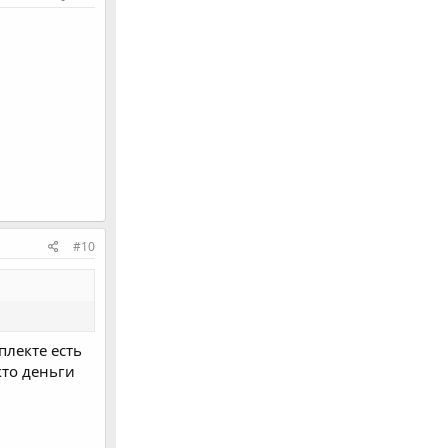
#10
плекте есть
кто деньги