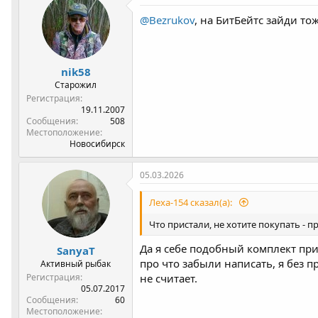
@Bezrukov
, на БитБейтс зайди то
nik58
Старожил
Регистрация
19.11.2007
Сообщения
508
Местоположение
Новосибирск
05.03.2026
Леха-154 сказал(а):
Что пристали, не хотите покупать - 
Да я себе подобный комплект при
SanyaT
про что забыли написать, я без п
Активный рыбак
Регистрация
не считает.
05.07.2017
Сообщения
60
Местоположение