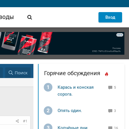
 ВОДЫ
Вход
д
Поиск
Горячие обсуждения
1
Карась и конская
5
сорога.
2
Опять один.
3
#1
3
Копчёные дни
16