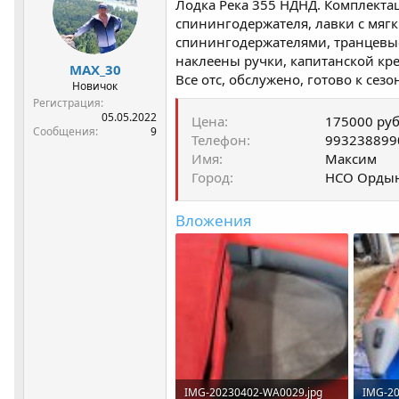
Лодка Река 355 НДНД. Комплектаци
р
н
т
а
спинингодержателя, лавки с мягк
е
ч
спинингодержателями, транцевые
м
а
наклеены ручки, капитанской крес
MAX_30
ы
л
Все отс, обслужено, готово к сезо
а
Новичок
Регистрация
05.05.2022
Цена
175000 руб
Сообщения
9
Телефон
993238899
Имя
Максим
Город
НСО Ордын
Вложения
IMG-20230402-WA0029.jpg
IMG-20