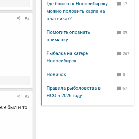
Где близко к Новосибирску
17
можно половить карпа на
#2
платниках?
?
Помогите опознать
39
приманку
Рыбалка на катере
267
Новосибирск
Новичок
5
Правила рыболовства в
67
НСО в 2026 году
#3
9.9 был и то