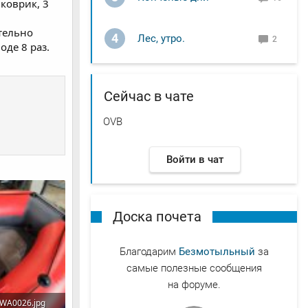
 коврик, 3
тельно
4
Лес, утро.
2
оде 8 раз.
Сейчас в чате
OVB
Войти в чат
Доска почета
Благодарим
Безмотыльный
за
самые полезные сообщения
на форуме.
WA0026.jpg