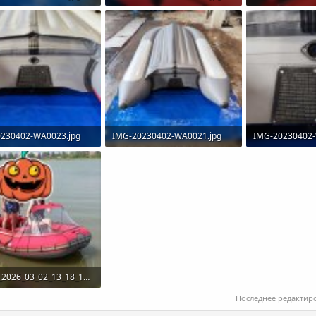
КБ · Просмотры: 412
235.9 КБ · Просмотры: 388
204.4 КБ · Про
230402-WA0023.jpg
IMG-20230402-WA0021.jpg
IMG-20230402-
КБ · Просмотры: 331
370.8 КБ · Просмотры: 319
201.8 КБ · Про
upload_2026_03_02_13_18_11_968.jpg
КБ · Просмотры: 485
Последнее редактир