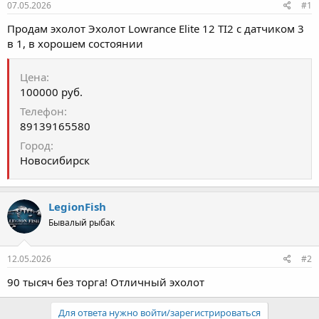
е
ч
07.05.2026
#1
м
а
ы
л
Продам эхолот Эхолот Lowrance Elite 12 TI2 с датчиком 3
а
в 1, в хорошем состоянии
Цена
100000 руб.
Телефон
89139165580
Город
Новосибирск
LegionFish
Бывалый рыбак
12.05.2026
#2
90 тысяч без торга! Отличный эхолот
Для ответа нужно войти/зарегистрироваться