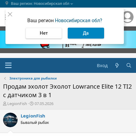
Ваш регион: Новосибирская обл
Ваш регион
Новосибирская обл?
Нет
Да
Вход
Электроника для рыбалки
Продам эхолот Эхолот Lowrance Elite 12 TI2
с датчиком 3 в 1
А
Д
LegionFish
07.05.2026
в
а
т
т
LegionFish
о
а
Бывалый рыбак
р
н
т
а