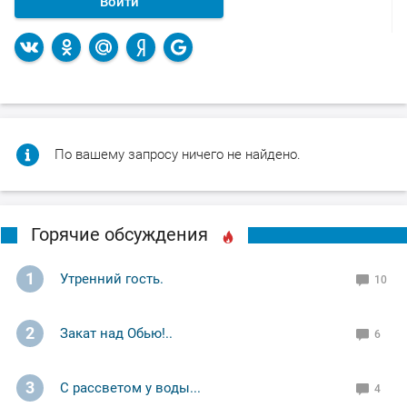
Войти
По вашему запросу ничего не найдено.
Горячие обсуждения
1
Утренний гость.
10
2
Закат над Обью!..
6
3
С рассветом у воды...
4