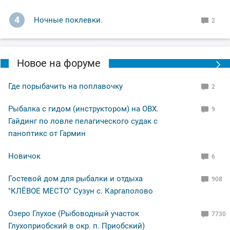
4
Ночные поклевки.
2
Новое на форуме
Где порыбачить на поплавочку
2
Рыбалка с гидом (инструктором) на ОВХ.
9
Гайдинг по ловле пелагического судак с
паноптикс от Гармин
Новичок
6
Гостевой дом для рыбалки и отдыха
908
"КЛЁВОЕ МЕСТО" Сузун с. Каргаполово
Озеро Глухое (Рыбоводный участок
7730
Глухоприобский в окр. п. Приобский)