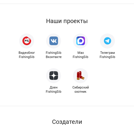
Наши проекты
Видеоблог
FishingSib
Max
Телеграм
FishingSib
Вконтакте
FishingSib
FishingSib
Дзен
Сибирский
FishingSib
охотник
Cоздатели