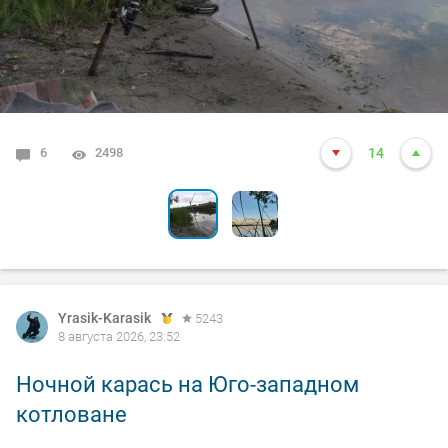
6
1
2498
3797
14
13
Yrasik-Karasik
5243
8 августа 2026, 23:52
Ночной карась на Юго-западном
котловане