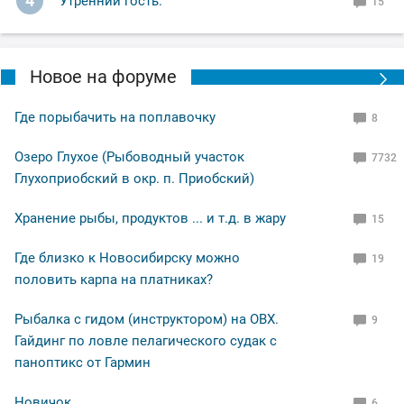
4
Утренний гость.
15
Ну а вам Друзья желаю НХНЧ и чтобы от рыболовного
процесса вы получали только приятные впечатления!
С уважением Шнивовод!🤝
Новое на форуме
Где порыбачить на поплавочку
8
Озеро Глухое (Рыбоводный участок
7732
Глухоприобский в окр. п. Приобский)
Хранение рыбы, продуктов ... и т.д. в жару
15
Где близко к Новосибирску можно
19
половить карпа на платниках?
Рыбалка с гидом (инструктором) на ОВХ.
9
Гайдинг по ловле пелагического судак с
паноптикс от Гармин
Новичок
6