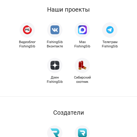
Наши проекты
Видеоблог
FishingSib
Max
Телеграм
FishingSib
Вконтакте
FishingSib
FishingSib
Дзен
Сибирский
FishingSib
охотник
Cоздатели