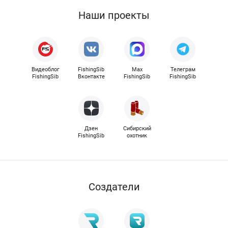
Наши проекты
Видеоблог
FishingSib
Max
Телеграм
FishingSib
Вконтакте
FishingSib
FishingSib
Дзен
Сибирский
FishingSib
охотник
Cоздатели