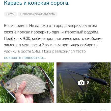
Карась и конская сорога.
Вести
Новосибирская область
Всем привет. Не далеко от города впервые в этом
сезоне поехал проверить один интересный водоём.
Прибыл в 9:00, клёвое прошлогоднее место свободно,
замешал моллюски 2-ку а сам принялся собирать
удочку в росте 5,4м. Пока разложился тесто
показать полностью...
настоялось, 5-ть закормочных забросов и в бой.
Заброс за забросом, рыба кормится, видно по
характерным пузырям на воде а поклёвок нет. Минут
через 30-ть на очередном забросе подъём поплавка,
8
подсекаю, есть. Удочка в дугу, с глубины в 2-а метра не
сразу поднял на поверхность, достойный боец,
сопротивлялся до последнего но я его взял. Красавец
карась открыл счёт, на вскидку 500гр. Заброс за
забросом, тишина, поднялся ветер, пошла волна.