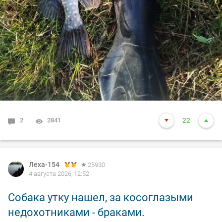
2
2841
22
Леха-154
25930
4 августа 2026, 12:52
Собака утку нашел, за косоглазыми
недохотниками - браками.