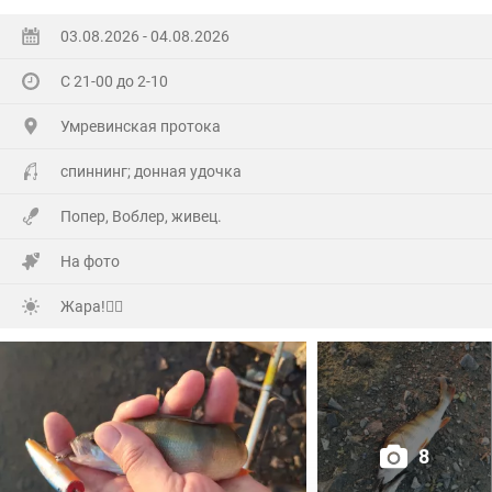
А самое главное отметил своё День рождения!🥳
03.08.2026 - 04.08.2026
Хоть и не Юбилей,а гульнули на Славу!
С 21-00 до 2-10
Гостей понаехало(со всех Волостей),сюрприз устроили
Умревинская протока
кумовья из Бердска!😲
спиннинг; донная удочка
Далековато ехать,но они ничего не сказав,не зная
Попер, Воблер, живец.
точного адреса (потому как первый раз приехали)по
навигатору, полвосьмого утра уже сигналили под
На фото
окнами!
Жара!🙂‍↕️
А мы уже с ночи начали отмечать и легли уже часа в
три !
Но я был очень рад их приезду!🤗
8
Много добрых слов было сказано, конечно подарков,ну