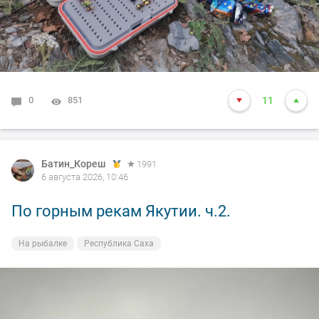
0
851
11
Батин_Кореш
1991
6 августа 2026, 10:46
По горным рекам Якутии. ч.2.
На рыбалке
Республика Саха