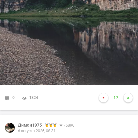
0
1324
17
Диман1975
75896
6 августа 2026, 08:31