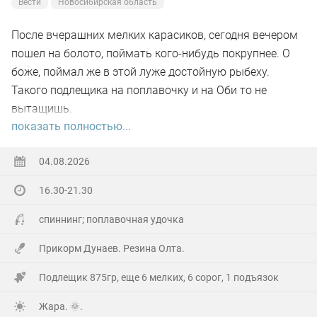
Вести
Новосибирская область
После вчерашних мелких карасиков, сегодня вечером
пошел на болото, поймать кого-нибудь покрупнее. О
боже, поймал же в этой луже достойную рыбеху.
Такого подлещика на поплавочку и на Оби то не
вытащишь.
показать полностью...
Ну а так все как обычно, свои 2.5 кг белой рыбы
поймал.
04.08.2026
16.30-21.30
На заказе еще покидал спиннинг. Поймал 8 наников.
Отпустил, и пошел домой.
спиннинг; поплавочная удочка
Прикорм Дунаев. Резина Олта.
Подлещик 875гр, еще 6 мелких, 6 сорог, 1 подъязок
Жара. 🌞.