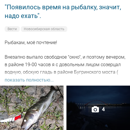
"Появилось время на рыбалку, значит,
надо ехать".
Вести
Новосибирская область
Рыбакам, моё почтение!
Внезапно выпало свободное "окно", и поэтому вечером,
в районе 19-00 часов я с довольным лицом созерцал
водную, обскую гладь в районе Бугринского моста (
правый берег).
показать полностью...
Отдыхающего люда просто тьма, и на берегу ,и на
воде. Сапы, катера, гидроциклы всяких мастей
4
поднимали нехилую волну до самой темноты.
По сути: рыбалил только на спиннинг, помощниками