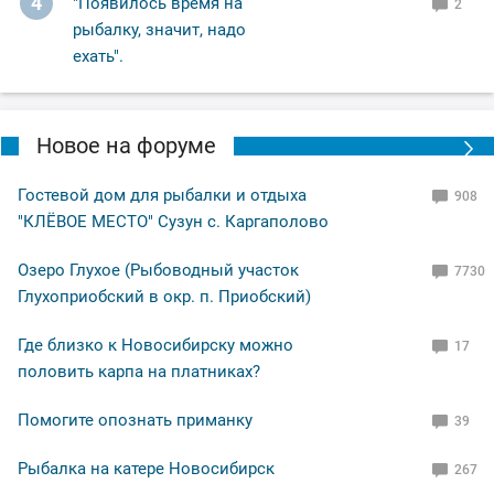
4
"Появилось время на
2
сворачиваться, время было 2-10 ночи,вот на нём я и
рыбалку, значит, надо
завершил (ночное рандеву)!
ехать".
Ну а вам Друзья желаю НХНЧ и клёвых рыбалок!
Новое на форуме
С уважением Шнивовод!🤝
Гостевой дом для рыбалки и отдыха
908
"КЛЁВОЕ МЕСТО" Сузун с. Каргаполово
Озеро Глухое (Рыбоводный участок
7730
Глухоприобский в окр. п. Приобский)
Где близко к Новосибирску можно
17
половить карпа на платниках?
Помогите опознать приманку
39
Рыбалка на катере Новосибирск
267