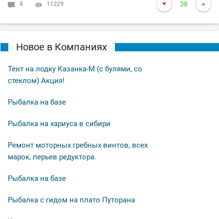
8
11229
38
Поклёвки редкие но меткие, видно слом погоды внёс
свои коррективы в активности рыбы. Максимум
подряд ловил пару увесистых карасей, подошла
Новое в Компаниях
сорога, да какая. У неё все поклевки на утоп поплавка,
много холостых, но свою рыбу все-таки взял.
Тент на лодку Казанка-М (с булями, со
Пробовал другие составы теста, тишина. Ближе к
стеклом) Акция!
обеду клёв сошёл на нет. Итогом рыбалки получилось
поймать 10-ть карасей от 300 до 500 гр. И 10-ть сорог,
Рыбалка на базе
одну кинул мимо садка, пускай растёт. Подводя итог
что могу сказать: - Херабуна рулит !!! Всем добра.
Рыбалка на хариуса в сибири
Ремонт моторных гребных винтов, всех
марок, перьев редуктора.
Рыбалка на базе
Рыбалка с гидом на плато Путорана