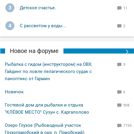
3
Детское счастье.
11
4
С рассветом у воды...
2
Новое на форуме
Рыбалка с гидом (инструктором) на ОВХ.
9
Гайдинг по ловле пелагического судак с
паноптикс от Гармин
Новичок
6
Гостевой дом для рыбалки и отдыха
908
"КЛЁВОЕ МЕСТО" Сузун с. Каргаполово
Озеро Глухое (Рыбоводный участок
7730
Глухоприобский в окр. п. Приобский)