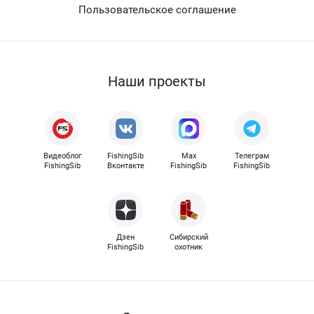
Пользовательское соглашение
Наши проекты
Видеоблог
FishingSib
Max
Телеграм
FishingSib
Вконтакте
FishingSib
FishingSib
Дзен
Сибирский
FishingSib
охотник