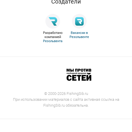
Cоздатели
Разработано
Вакансии в
компанией
Резольвенте
Резольвента
© 2000-2026 FishingSib.ru
При использовании материалов с сайта активная ссылка на
FishingSib.ru обязательна.