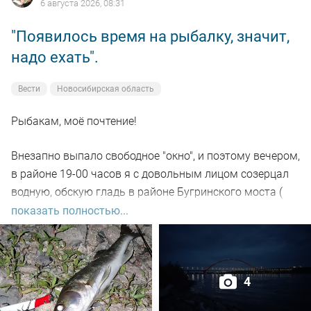
6 августа 2026, 08:31
"Появилось время на рыбалку, значит,
надо ехать".
Вести
Новосибирская область
Рыбакам, моё почтение!
Внезапно выпало свободное "окно", и поэтому вечером,
в районе 19-00 часов я с довольным лицом созерцал
водную, обскую гладь в районе Бугринского моста (
правый берег).
показать полностью...
Отдыхающего люда просто тьма, и на берегу ,и на
воде. Сапы, катера, гидроциклы всяких мастей
4
поднимали нехилую волну до самой темноты.