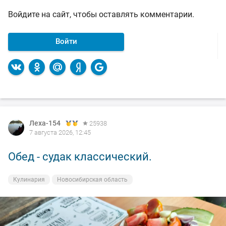
Войдите на сайт, чтобы оставлять комментарии.
Войти
Леха-154
Леха-154
25938
25938
7 августа 2026, 12:45
7 августа 2026, 00:14
Обед - судак классический.
Вечерка.
Кулинария
На рыбалке
Новосибирская область
Новосибирская область