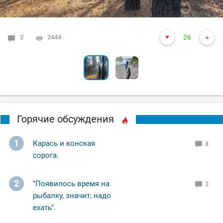
2
6
2444
2270
26
27
Горячие обсуждения
1
Карась и конская
8
сорога.
2
"Появилось время на
3
рыбалку, значит, надо
ехать".