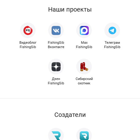
Наши проекты
Видеоблог
FishingSib
Max
Телеграм
FishingSib
Вконтакте
FishingSib
FishingSib
Дзен
Сибирский
FishingSib
охотник
Cоздатели