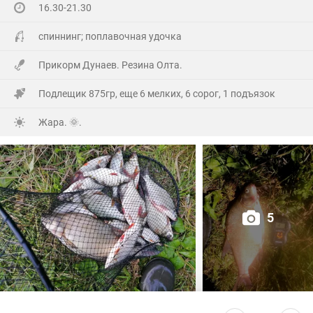
16.30-21.30
На заказе еще покидал спиннинг. Поймал 8 наников.
Отпустил, и пошел домой.
спиннинг; поплавочная удочка
Прикорм Дунаев. Резина Олта.
Подлещик 875гр, еще 6 мелких, 6 сорог, 1 подъязок
Жара. 🌞.
5