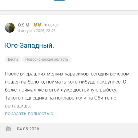
O.S.M.
66407
4 августа 2026, 23:45
Юго-Западный.
Вести
Новосибирская область
После вчерашних мелких карасиков, сегодня вечером
пошел на болото, поймать кого-нибудь покрупнее. О
боже, поймал же в этой луже достойную рыбеху.
Такого подлещика на поплавочку и на Оби то не
вытащишь.
показать полностью...
Ну а так все как обычно, свои 2.5 кг белой рыбы
поймал.
04.08.2026