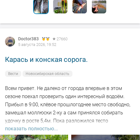
Doctor383
27660
5 августа 2026, 19:52
Карась и конская сорога.
Вести
Новосибирская область
Всем привет. Не далеко от города впервые в этом
сезоне поехал проверить один интересный водоём.
Прибыл в 9:00, клёвое прошлогоднее место свободно,
замешал моллюски 2-ку а сам принялся собирать
удочку в росте 5,4м. Пока разложился тесто
показать полностью...
настоялось, 5-ть закормочных забросов и в бой.
Заброс за забросом, рыба кормится, видно по