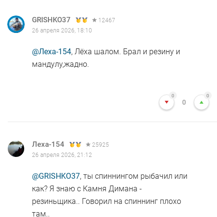
GRISHKO37
12467
26 апреля 2026, 18:10
@Леха-154
, Лёха шалом. Брал и резину и
мандулу,жадно.
0
0
0
Леха-154
25925
26 апреля 2026, 21:12
@GRISHKO37
, ты спиннингом рыбачил или
как? Я знаю с Камня Димана -
резиньщика.. Говорил на спиннинг плохо
там..