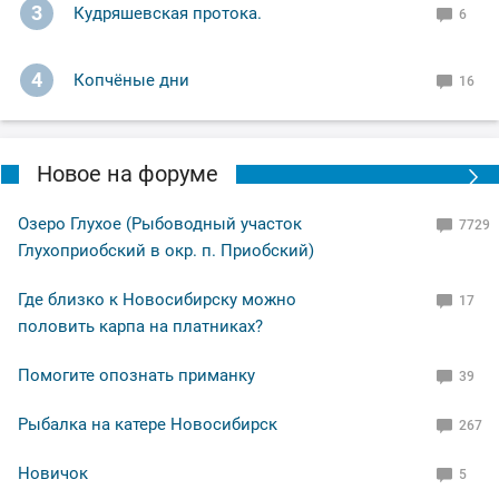
3
Кудряшевская протока.
6
4
Копчёные дни
16
Новое на форуме
Озеро Глухое (Рыбоводный участок
7729
Глухоприобский в окр. п. Приобский)
Где близко к Новосибирску можно
17
половить карпа на платниках?
Помогите опознать приманку
39
Рыбалка на катере Новосибирск
267
Новичок
5