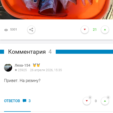
5301
21
Комментария
4
Леха-154
25925
26 апреля 2026, 15:35
Привет. На резину?
0
0
ОТВЕТОВ
3
0