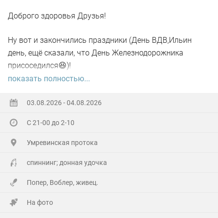
Доброго здоровья Друзья!
Ну вот и закончились праздники (День ВДВ,Ильин
день, ещё сказали, что День Железнодорожника
присоседился😆)!
показать полностью...
А самое главное отметил своё День рождения!🥳
03.08.2026 - 04.08.2026
Хоть и не Юбилей,а гульнули на Славу!
С 21-00 до 2-10
Гостей понаехало(со всех Волостей),сюрприз устроили
Умревинская протока
кумовья из Бердска!😲
спиннинг; донная удочка
Далековато ехать,но они ничего не сказав,не зная
Попер, Воблер, живец.
точного адреса (потому как первый раз приехали)по
навигатору, полвосьмого утра уже сигналили под
На фото
окнами!