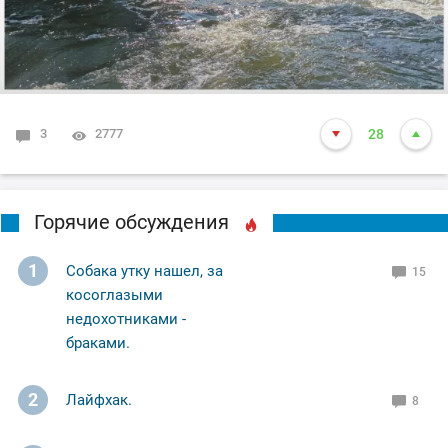
3
2777
28
Горячие обсуждения
1
Собака утку нашел, за
15
косоглазыми
недохотниками -
браками.
2
Лайфхак.
8