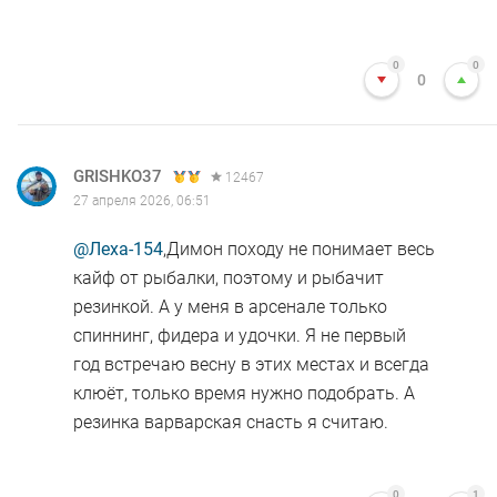
0
0
0
GRISHKO37
12467
27 апреля 2026, 06:51
@Леха-154
,Димон походу не понимает весь
кайф от рыбалки, поэтому и рыбачит
резинкой. А у меня в арсенале только
спиннинг, фидера и удочки. Я не первый
год встречаю весну в этих местах и всегда
клюёт, только время нужно подобрать. А
резинка варварская снасть я считаю.
0
1