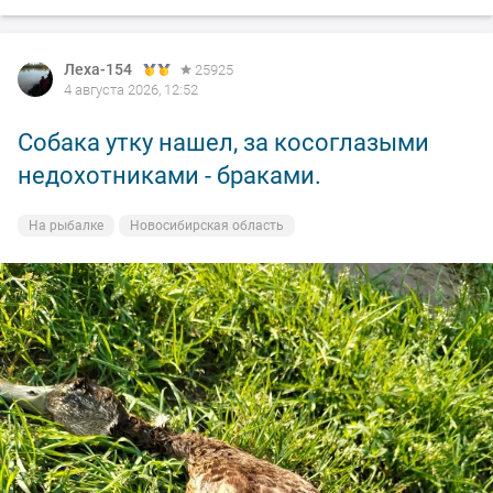
Леха-154
25925
4 августа 2026, 12:52
Собака утку нашел, за косоглазыми
недохотниками - браками.
На рыбалке
Новосибирская область