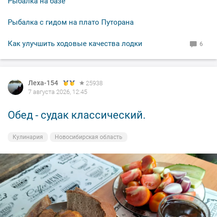
Рыбалка на базе
Рыбалка с гидом на плато Путорана
Как улучшить ходовые качества лодки
6
Леха-154
Леха-154
25938
25938
7 августа 2026, 12:45
7 августа 2026, 00:14
Обед - судак классический.
Вечерка.
Кулинария
На рыбалке
Новосибирская область
Новосибирская область