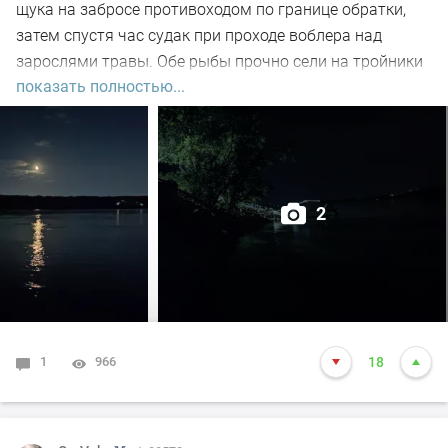
щука на забросе противоходом по границе обратки,
затем спустя час судак при проходе воблера над
зарослями травы. Обе рыбы прочно сели на тройники
показать полностью...
и при чистке оказались с пустыми желудками. Ждем
дальнейших поклёвок.
2
1
966
18