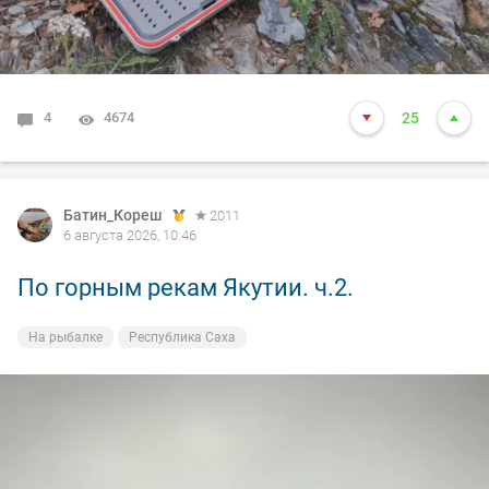
4
4674
25
Батин_Кореш
2011
6 августа 2026, 10:46
По горным рекам Якутии. ч.2.
На рыбалке
Республика Саха