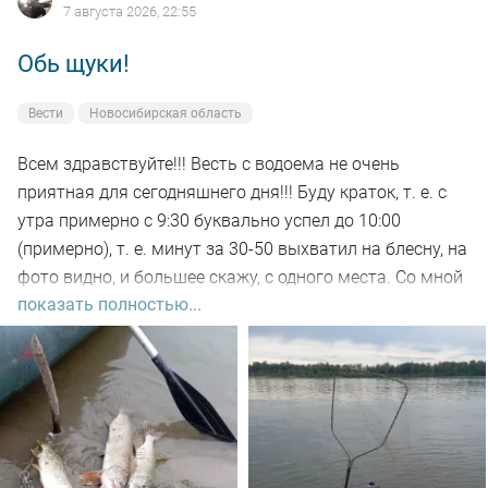
7 августа 2026, 22:55
Обь щуки!
Вести
Новосибирская область
Всем здравствуйте!!! Весть с водоема не очень
приятная для сегодняшнего дня!!! Буду краток, т. е. с
утра примерно с 9:30 буквально успел до 10:00
(примерно), т. е. минут за 30-50 выхватил на блесну, на
фото видно, и большее скажу, с одного места. Со мной
показать полностью...
был рыбак, который рыбачил с берега, т. е. я его увез
на остров на белую рыбу, а сам дальше, как обычно, по
корягам. Уже много написал)))). Так вот, сегодня
долбил до вечера выхода не как от слова совсем!!! Но
произошло не которое событие. Я предупредил деда
т.е собирайся домой, а сам от него 100м. И в отвес
между бревен я опустил блесну и понятно толи зацеп,