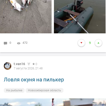
толи рыба, да оказалось опять дур махина, но я думаю
14-15 это точно. Так вот она меня помучила и я ее в
подскак, сильно ударила и в сплеск. Как так
получилось что в посадке осталась одна блесна. Ну и
как всегда вам нхнч!!!
0
472
9
t.van16
0
7 августа 2026, 21:48
Ловля окуня на пилькер
На рыбалке
Новосибирская область