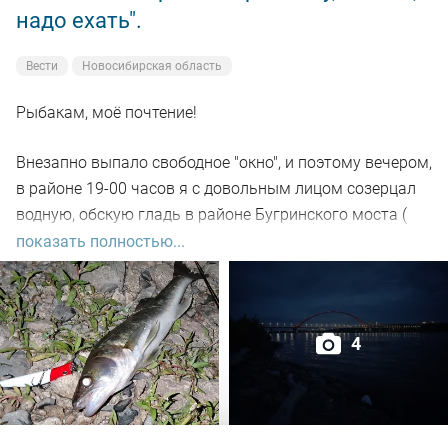
надо ехать".
Вести
Новосибирская область
Рыбакам, моё почтение!
Внезапно выпало свободное "окно", и поэтому вечером,
в районе 19-00 часов я с довольным лицом созерцал
водную, обскую гладь в районе Бугринского моста (
правый берег).
показать полностью...
Отдыхающего люда просто тьма, и на берегу ,и на
воде. Сапы, катера, гидроциклы всяких мастей
4
поднимали нехилую волну до самой темноты.
По сути: рыбалил только на спиннинг, помощниками
выступили "вертушки" и воблера.