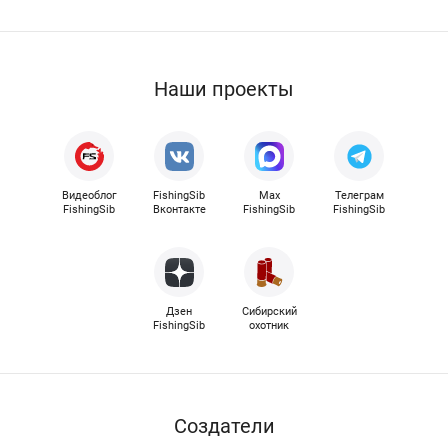
Наши проекты
Видеоблог
FishingSib
Max
Телеграм
FishingSib
Вконтакте
FishingSib
FishingSib
Дзен
Сибирский
FishingSib
охотник
Cоздатели