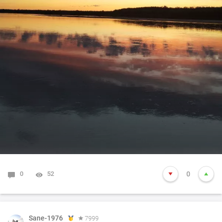
0
52
0
Sane-1976
7999