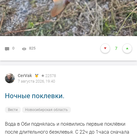
0
825
7
CerVak
22578
7 августа 2026, 19:40
Ночные поклевки.
Вести
Новосибирская область
Вода в Оби поднялась и появились первые поклёвки
после длительного безклевья. С 22ч до 1часа сначала