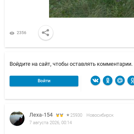
2356
Войдите на сайт, чтобы оставлять комментарии.
Войти
Леха-154
Леха-154
25930
25930
Новосибирск
Новосибирск
7 августа 2026, 00:14
4 августа 2026, 12:52