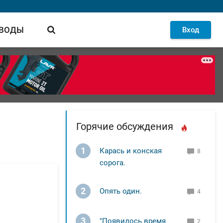
 ВОДЫ
Вход
Горячие обсуждения
1
Карась и конская
8
сорога.
2
Опять один.
4
3
"Появилось время
2