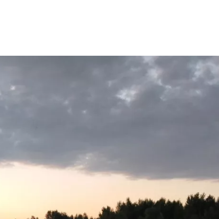
зыми недохотниками - браками.