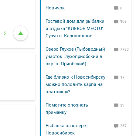
Новичок
6
Гостевой дом для рыбалки
908
и отдыха "КЛЁВОЕ МЕСТО"
5
Сузун с. Каргаполово
Озеро Глухое (Рыбоводный
7730
участок Глухоприобский в
окр. п. Приобский)
Где близко к Новосибирску
17
можно половить карпа на
платниках?
Помогите опознать
39
приманку
Рыбалка на катере
267
Новосибирск