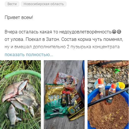
Вести
Новосибирская область
Привет всем!
Вчера осталась какая то недоудовлетворённость😁😅
от улова. Поехал в Затон. Состав корма чуть поменял,
ну и вмешал дополнительно 2 пузырька концентрата
шоколадного (🤭).
показать полностью...
Рып нашёл на 35 метрах в ямке с лёгкой обраткой. На
опарика - уклейка.
Психанул. Решил дубинить на кукурузу.
Ну да, сидеть скушно, но результат меня порадовал.
Помимо содержимого подсачка - несколько сходов и
оторванных поводков. Леска 0.148 🤗. На поклёвках с
загибом не сильно то и помогало. Грызёт...грызёт...