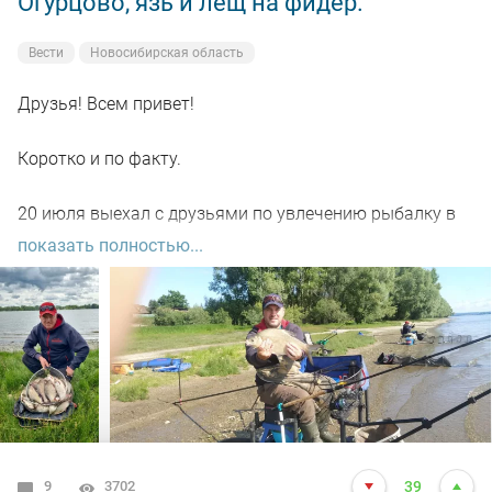
Огурцово, язь и лещ на фидер.
Вести
Новосибирская область
Друзья! Всем привет!
Коротко и по факту.
20 июля выехал с друзьями по увлечению рыбалку в
место под названием ОГУРЦОВо .
показать полностью...
К водоему приехали 05.00 утра
Пока поговорили, настроили снасти! начали ловить
уже часов в 07.00 рыбка клевало хорошо Язь , Лещ
собственно все видно на фото.
Товарищ подловил хорошего Леща!
9
3702
39