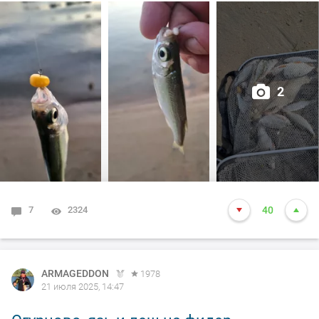
42.
На дальней - на остатки мотылька - мелкоподлещик ,
упёрся в неё но ничего путнего не приехало.
Перепрыгнул на ближнюю . Уклейка, окунишка, сорога ,
2
подлещик покрупней . Много зацепов (4 кормушки
подарил) и отрезы поводка
Потом подцепил чей то шнур, но вытянуть до конца не
удалось.
Как то так, всем добра и НХНЧ.
7
2324
40
#DUNAEV
#dunaevmedia
#DunaevНовосибирск
ARMAGEDDON
1978
21 июля 2025, 14:47