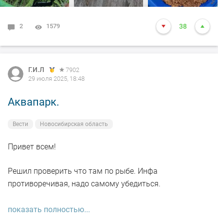
пааехал.😂
2
1579
38
Как то так. Всем добра и НХНЧ.
#DUNAEV
#dunaevmedia
#DunaevНовосибирск
.
Г.И.Л
7902
29 июля 2025, 18:48
Аквапарк.
Вести
Новосибирская область
Привет всем!
Решил проверить что там по рыбе. Инфа
противоречивая, надо самому убедиться.
Приехал с рассветом . Закормил две точки, 54 метра и
показать полностью...