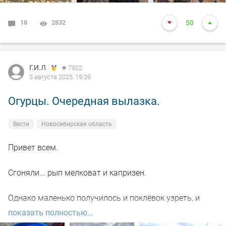
#DUNAEV
#dunaevmedia
#DunaevНовосибирск
18
2832
50
Г.И.Л
7902
5 августа 2025, 19:39
Огурцы. Очередная вылазка.
Вести
Новосибирская область
Привет всем.
Сгоняли... рып мелковат и капризен.
Однако маленько получилось и поклёвок узреть, и
отрывы были.
показать полностью...