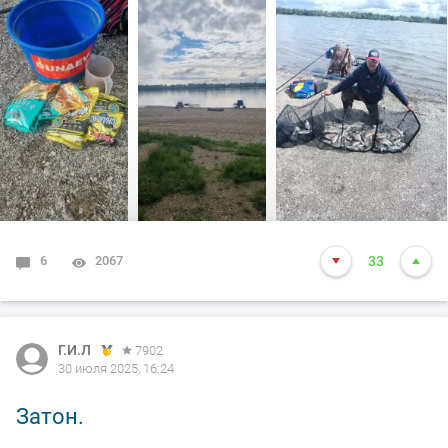
Нежданно негаданно - два окушка и судачишко. Ну и
лешчик самый
жёлтый - кило четыресто с небольшим. В корм лил
концентраты,
все что есть в наличии. Клёв подстёгивает, но особой
разницы не заметил.
Как то так. Всем добра и НХНЧ.
6
2067
33
#DUNAEV
#dunaevmedia
#DunaevНовосибирск
.
Г.И.Л
7902
30 июля 2025, 16:24
Затон.