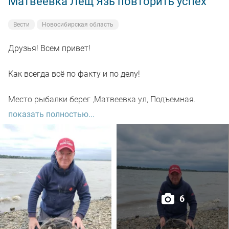
Матвеевка Лещ Язь повторить успех
Вести
Новосибирская область
Друзья! Всем привет!
Как всегда всё по факту и по делу!
Место рыбалки берег ,Матвеевка ул, Подъемная.
показать полностью...
Число 24.06.2025 .
На берег приехал к пяти часам утра, рыбаки уже были
но мало.
Закончил рыбачить в 11.00.
6
Прикормку замешал один пакет, с собой взял зерновой
микс горох , перловка , пшено все это добавлял в