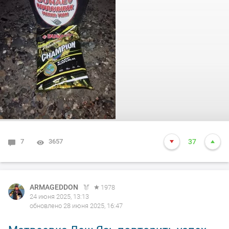
#DUNAEV
#dunaevmedia
#DunaevНовосибирск
7
3657
37
ARMAGEDDON
1978
24 июня 2025, 13:13
обновлено 28 июня 2025, 16:47