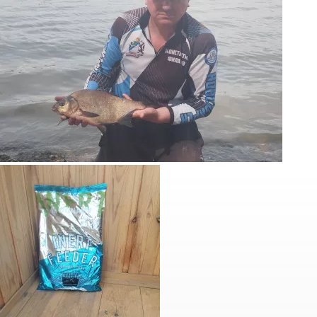
Новосибирского производителя!
Дистанция 68 метров.
Вроде ничего не упустил!
Вся рыба была отпущена!
Всем добра 🤝 и чистого неба над головой
#DUNAEV
#dunaevmedia
#DunaevНовосибирск