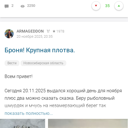
ых отпускал восвояси, взял парочку домой.
2
2250
35
Всем добра, мирного неба над головой!
#DUNAEV
#dunaevmedia
#DunaevНовосибирск
ARMAGEDDON
1978
20 ноября 2025, 20:35
Броня! Крупная плотва.
Вести
Новосибирская область
Всем привет!
Сегодня 20.11.2025 выдался хороший день для ноября
плюс два можно сказать сказка. Беру рыболовный
шмурдяк и мчусь на незамерзающий берег так
называемый в народе (Броня)
показать полностью...
С собой беру насадку опарыша , мотыля прикормки от