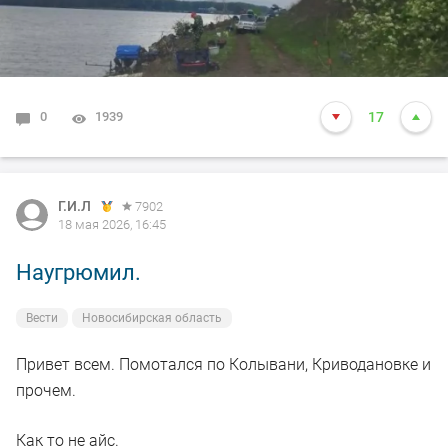
0
1939
17
Г.И.Л
7902
18 мая 2026, 16:45
Наугрюмил.
Вести
Новосибирская область
Привет всем. Помотался по Колывани, Криводановке и
прочем.
Как то не айс.