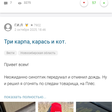
7
3275
57
Г.И.Л
7902
2 октября 2025, 18:46
Три карпа, карась и кот.
Вести
Новосибирская область
Привет всем!
Неожиданно синоптик передумал и отменил дождь. Ну
и решил я сгонять по следам товарища, на Плёс.
Приехали. Уже с инструкциями😆😅😆. Замешался,
показать полностью...
закормились. Сидим.