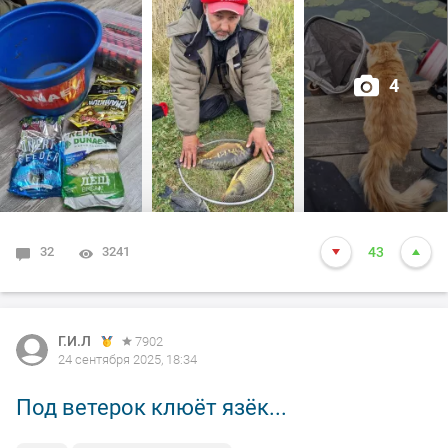
Теребонькает по тихоньку переодически кто то..
Шумит осока. Утки плавают.
4
Кот притопал. Посмотрел в пустой садок, "рррмяяу"...
потёрся об руку и свалил по своим делам.
Сидим. Перезабрасываем. Нагибаюсь к сумке(а теперь
и не помню зачем), и боковым зрением вижу загиб.
32
3241
43
Через чёрт его сколь времени - первый голыш в садке..
Ну, думаю.😄
А не надо думать. Вредно.
Г.И.Л
7902
24 сентября 2025, 18:34
Второго (сарбоянца) только через пару часов вывел.
Под ветерок клюёт язёк...
Потом товарищ карася поймал. Сидим дальше. И -
палка поехала. Дважды повезло. Соседей не было. И