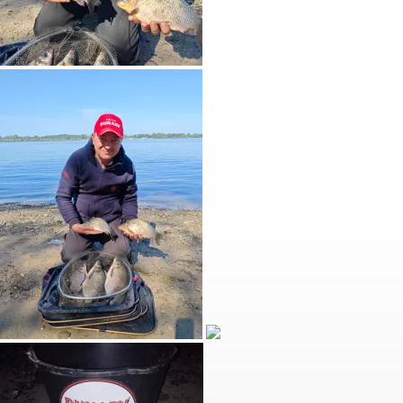
Номер крючка №8.
Прикормка российского производства «ДУНАЕВ».
Рыбка клевала неплохо 👍
Мелкую рыбу сразу отпускал,в садок не складывал,
чтобы более крупная рыба мелочь не подавила.
Иногда поклёвывал карась, были сходы с крючка
карася прямо под берегом.
Всем добра! Чистого неба над головой.
Сегодня попробую под Бугринским мостом посидеть
пару часиков.
Вечером отпишусь 😉