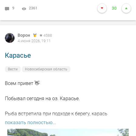
500.
9
2361
30
Но - язь на резанку откликнулся , и порезвиться
удалось всё же. Садок не мочил, отпускал сразу.
Ворон
4588
4 июня 2026, 19:11
Как то так, всем добра и НХНЧ.
Карасье
#DUNAEV
#DunaevНовосибирск
#dunaevmedia
Вести
Новосибирская область
Всем привет 👋
Побывал сегодня на оз. Карасье.
Рыба встретила при подходе к берегу, карась
плескался прямо под ногами и особо не боялся.
показать полностью...