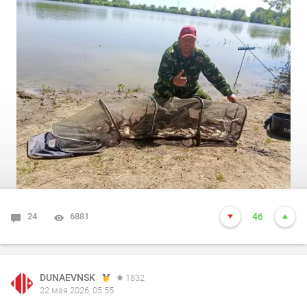
Ловил на фидер и поплавок, кормил кормом от
компании Дунаев, карп натурал, карп черный
Фадеевской серии. Через пару кормушек начался клев,
а когда точки были раскормлены карась клевал как из
пулемета, с двумя палками справиться было сложно.
Наживку ел как ни в себя, причем ему было все равно
что есть.. опарыш, червяк, пуфы.. другое я не брал, но
думаю он бы начал есть все что ему дадут. Карась не
крупный, но бой давал серьезный, одно удовольствие
вываживать.
Через пару часов активной рыбалки корм закончился,
да и "рука бойца колоть врага устала", ещё и жара.. В
24
6881
46
общем рыбалку закончил..
Всем добра и такого же клёва как и у меня сегодня.
DUNAEVNSK
1832
22 мая 2026, 05:55
#DUNAEV
#dunaevmedia
#DunaevНовосибирск