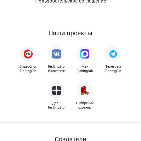
Пользовательское соглашение
Наши проекты
Видеоблог
FishingSib
Max
Телеграм
FishingSib
Вконтакте
FishingSib
FishingSib
Дзен
Сибирский
FishingSib
охотник
Cоздатели