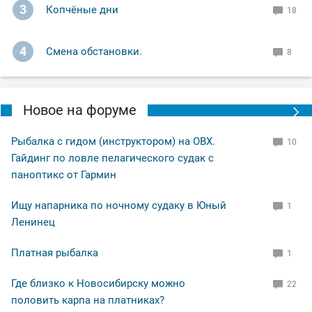
3
Копчёные дни
18
4
Смена обстановки.
8
Новое на форуме
Рыбалка с гидом (инструктором) на ОВХ.
10
Гайдинг по ловле пелагического судак с
паноптикс от Гармин
Ищу напарника по ночному судаку в Юный
1
Ленинец
Платная рыбалка
1
Где близко к Новосибирску можно
22
половить карпа на платниках?