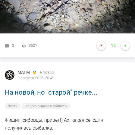
на более позднее, но стоять до 3 ночи - просто не
вывожу))) Кто в тех краях ночью выходит искать
судака - подскажите как у вас результат в этом сезоне?
2
3521
15
MATM
16855
9 августа 2026, 20:49
На новой, но "старой" речке...
Вести
Новосибирская область
Фишингсибовцы, привет!) Ах, какая сегодня
получилась рыбалка...