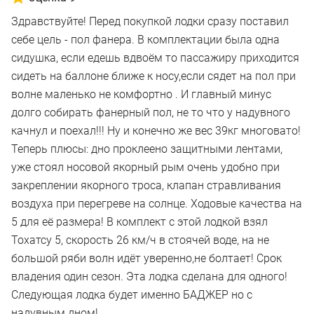
Здравствуйте! Перед покупкой лодки сразу поставил
себе цель - пол фанера. В комплектации была одна
сидушка, если едешь вдвоём то пассажиру приходится
сидеть на баллоне ближе к носу,если сядет на пол при
волне маленько не комфортно . И главный минус
долго собирать фанерный пол, не то что у надувного
качнул и поехал!!! Ну и конечно же вес 39кг многовато!
Теперь плюсы: дно проклеено защитными лентами,
уже стоял носовой якорный рым очень удобно при
закреплении якорного троса, клапан стравливания
воздуха при перегреве на солнце. Ходовые качества на
5 для её размера! В комплект с этой лодкой взял
Тохатсу 5, скорость 26 км/ч в стоячей воде, на не
большой ряби волн идёт уверенно,не болтает! Срок
владения один сезон. Эта лодка сделана для одного!
Следующая лодка будет именно БАДЖЕР но с
надувным дном!