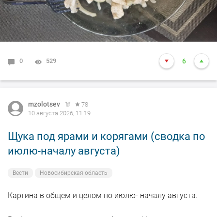
0
529
6
mzolotsev
78
10 августа 2026, 11:19
Щука под ярами и корягами (сводка по
июлю-началу августа)
Вести
Новосибирская область
Картина в общем и целом по июлю- началу августа.