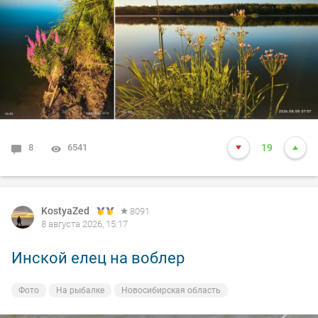
8
6541
19
KostyaZed
8091
8 августа 2026, 15:17
Инской елец на воблер
Фото
На рыбалке
Новосибирская область