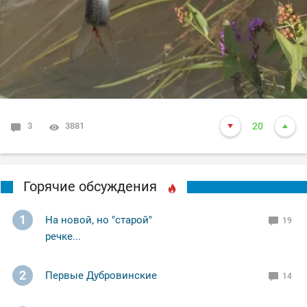
3
3881
20
Горячие обсуждения
1
На новой, но "старой"
19
речке...
2
Первые Дубровинские
14