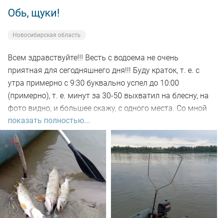
Обь, щуки!
Новосибирская область
Всем здравствуйте!!! Весть с водоема не очень
приятная для сегодняшнего дня!!! Буду краток, т. е. с
утра примерно с 9:30 буквально успел до 10:00
(примерно), т. е. минут за 30-50 выхватил на блесну, на
фото видно, и большее скажу, с одного места. Со мной
показать полностью...
был рыбак, который рыбачил с берега, т. е. я его увез
на остров на белую рыбу, а сам дальше, как обычно, по
корягам. Уже много написал)))). Так вот, сегодня
долбил до вечера выхода не как от слова совсем!!! Но
произошло не которое событие. Я предупредил деда
т.е собирайся домой, а сам от него 100м. И в отвес
между бревен я опустил блесну и понятно толи зацеп,
толи рыба, да оказалось опять дур махина, но я думаю