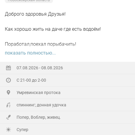
Новосибирская область
Доброго здоровья Друзья!
Как хорошо жить на даче где есть водоём!
Поработал,поехал порыбачить!
показать полностью...
Вот так я и поступил вчера, сначала
поработал"цирюльником" 😂в теплицах!
07.08.2026 - 08.08.2026
С 21-00 до 2-00
А вечером захотелось повторить предыдущее "ночное
рандеву"!
Умревинская протока
Прибыл на берег в девять часов,и что я вижу 😲,
спиннинг; донная удочка
уровень поднялся см.40-50!!!
Попер, Воблер, живец.
По поверхности плывёт мусор(ветки,трава и иногда
Супер