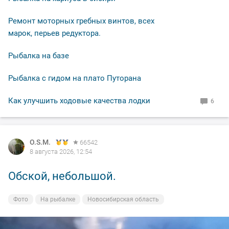
Ремонт моторных гребных винтов, всех
марок, перьев редуктора.
Рыбалка на базе
Рыбалка с гидом на плато Путорана
Как улучшить ходовые качества лодки
6
O.S.M.
O.S.M.
O.S.M.
O.S.M.
66542
66542
66542
66542
8 августа 2026, 12:54
8 августа 2026, 12:50
7 августа 2026, 12:05
7 августа 2026, 11:14
Обской, небольшой.
На закате дня.
"Малек" сороковой в работе.
Вечерело.
Фото
Фото
Фото
Фото
На рыбалке
На рыбалке
Снасти
На рыбалке
Новосибирская область
Новосибирская область
Новосибирская область
Новосибирская область