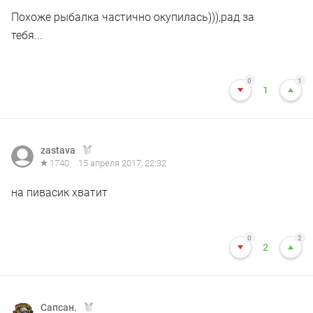
Похоже рыбалка частично окупилась))),рад за
тебя...
0
1
1
zastava
1740
15 апреля 2017, 22:32
на пивасик хватит
0
2
2
Сапсан.