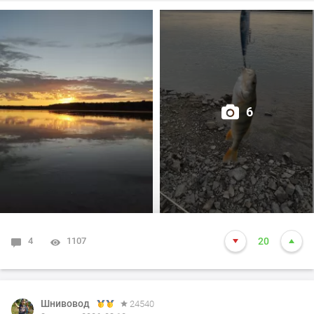
целые пласты засохшей тины)🫣
С мальком проблем не было,сразу зарядил донку и
вдруг окунь начал гонять малька!😳
А спиннинг ещё даже не в "строю"🤨
6
Оперативно привожу его в рабочее состояние и вот Он
(кайф),когда окунь атакует Поппер!🤫
Сей момент длился около сорока минут, но
поклёвками насладился сполна!🤗
Даже один шнурок (300гр.)атаковал поппер,но
4
1107
20
промахнулся и вылетел из воды наверное на
полметра!😆
С наступлением сумерек пошла в ход тяжёлая
Шнивовод
24540