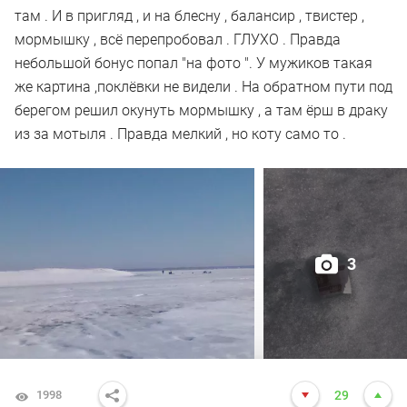
там . И в пригляд , и на блесну , балансир , твистер ,
мормышку , всё перепробовал . ГЛУХО . Правда
небольшой бонус попал "на фото ". У мужиков такая
же картина ,поклёвки не видели . На обратном пути под
берегом решил окунуть мормышку , а там ёрш в драку
из за мотыля . Правда мелкий , но коту само то .
3
1998
29