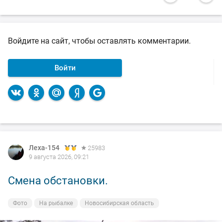
Войдите на сайт, чтобы оставлять комментарии.
Войти
Леха-154
Леха-154
Леха-154
25983
25983
25983
9 августа 2026, 09:21
8 августа 2026, 20:55
7 августа 2026, 12:45
Смена обстановки.
По выходным не клюёт.
Обед - судак классический.
Фото
Фото
Фото
На рыбалке
На рыбалке
Кулинария
Новосибирская область
Новосибирская область
Новосибирская область