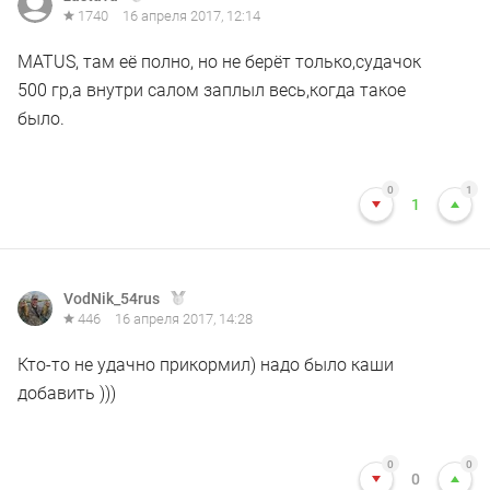
1740
16 апреля 2017, 12:14
MATUS, там её полно, но не берёт только,судачок
500 гр,а внутри салом заплыл весь,когда такое
было.
0
1
1
VodNik_54rus
446
16 апреля 2017, 14:28
Кто-то не удачно прикормил) надо было каши
добавить )))
0
0
0