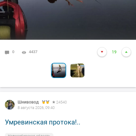
0
0
4437
3301
19
9
Шнивовод
24540
8 августа 2026, 09:40
Умревинская протока!..