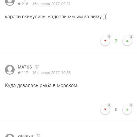
216
16 апреля 2017, 09:32
караси скинулись, надоели мы им за зиму )))
0
2
2
MATUS
117
16 апреля 2017, 10:58
Куда девалась рыба в морском!
0
0
0
zastava