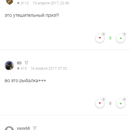
3112
15 апреля 2017, 22:36
это утешительный приз!!!
0
3
3
80
415
16 апреля 2017, 07:02
во это рыбалка+++
0
0
0
vasy68