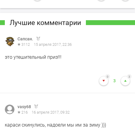
Лучшие комментарии
Сапсан.
3112
15 апреля 2017, 22:36
это утешительный приз!!!
0
3
3
vasy68
216
16 апреля 2017, 09:32
караси скинулись, надоели мы им за зиму )))