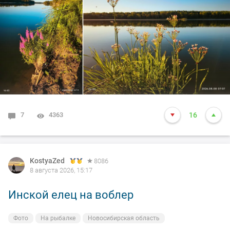
7
4363
16
KostyaZed
8086
8 августа 2026, 15:17
Инской елец на воблер
Фото
На рыбалке
Новосибирская область