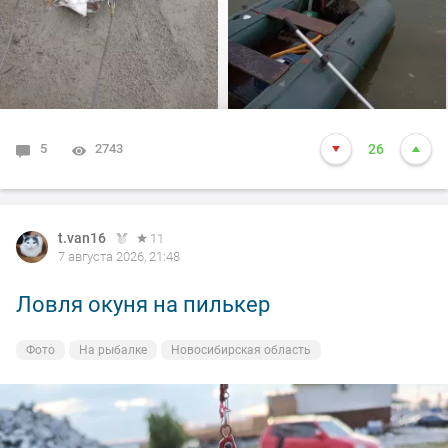
14-15 это точно. Так вот она меня помучила и я ее в
подсак, сильно ударила и в сплеск. Как так получилось
что в подсаке осталась одна блесна. Ну и как всегда
вам нхнч!!!
5
2743
26
t.van16
11
7 августа 2026, 21:48
Ловля окуня на пилькер
Фото
На рыбалке
Новосибирская область