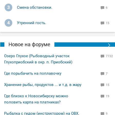
И всё равно остался доволен, поклёвками
3
Смена обстановки.
6
насладился,рыбу поймал,закат был волшебный!
4
Утренний гость.
15
Ну а вам Друзья желаю НХНЧ и чтобы от рыболовного
процесса вы получали только приятные впечатления!
С уважением Шнивовод!🤝
Новое на форуме
Озеро Глухое (Рыбоводный участок
7732
Глухоприобский в окр. п. Приобский)
Где порыбачить на поплавочку
7
Хранение рыбы, продуктов ... и т.д. в жару
15
Где близко к Новосибирску можно
19
половить карпа на платниках?
Рыбалка с гидом (инструктором) на ОВХ.
9