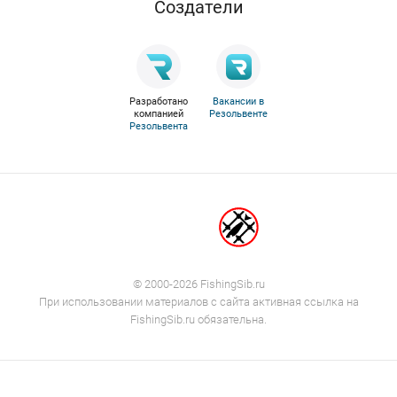
Cоздатели
Разработано
Вакансии в
компанией
Резольвенте
Резольвента
© 2000-2026 FishingSib.ru
При использовании материалов с сайта активная ссылка на
FishingSib.ru обязательна.