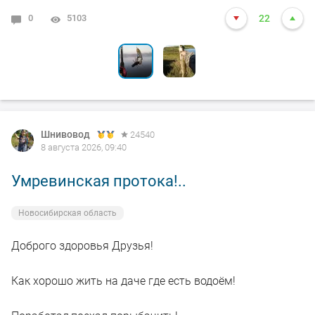
0
0
5103
3598
22
11
Шнивовод
24540
8 августа 2026, 09:40
Умревинская протока!..
Новосибирская область
Доброго здоровья Друзья!
Как хорошо жить на даче где есть водоём!