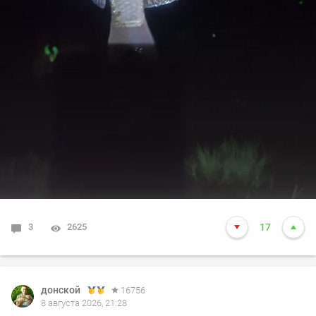
3
2625
17
донской
16756
8 августа 2026, 21:28