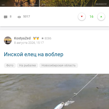
8
5017
16
KostyaZed
8086
8 августа 2026, 15:17
Инской елец на воблер
Фото
На рыбалке
Новосибирская область