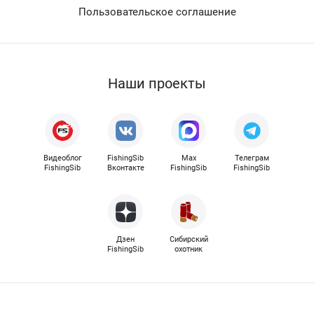
Пользовательское соглашение
Наши проекты
Видеоблог
FishingSib
Max
Телеграм
FishingSib
Вконтакте
FishingSib
FishingSib
Дзен
Сибирский
FishingSib
охотник