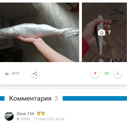
7
3075
30
Комментария
3
Леха-154
25938
12 мая 2026, 06:54