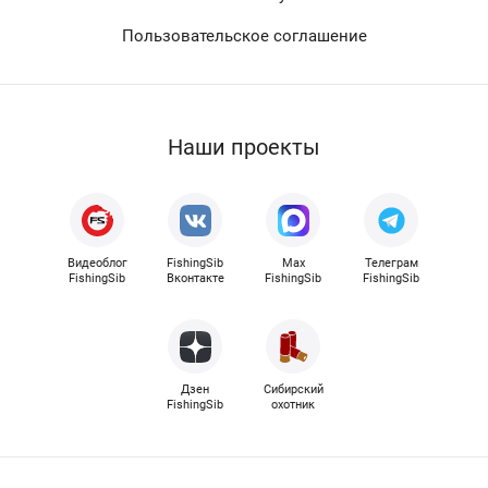
Пользовательское соглашение
Наши проекты
Видеоблог
FishingSib
Max
Телеграм
FishingSib
Вконтакте
FishingSib
FishingSib
Дзен
Сибирский
FishingSib
охотник