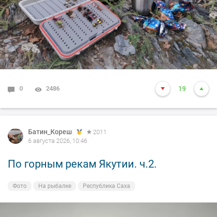
0
2486
19
Батин_Кореш
2011
6 августа 2026, 10:46
По горным рекам Якутии. ч.2.
Фото
На рыбалке
Республика Саха