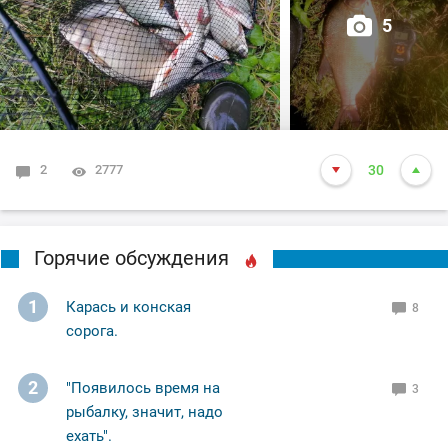
5
2
2777
30
Горячие обсуждения
1
Карась и конская
8
сорога.
2
"Появилось время на
3
рыбалку, значит, надо
ехать".