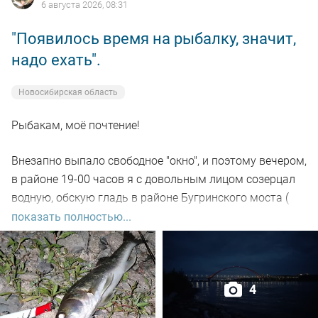
6 августа 2026, 08:31
"Появилось время на рыбалку, значит,
надо ехать".
Новосибирская область
Рыбакам, моё почтение!
Внезапно выпало свободное "окно", и поэтому вечером,
в районе 19-00 часов я с довольным лицом созерцал
водную, обскую гладь в районе Бугринского моста (
правый берег).
показать полностью...
Отдыхающего люда просто тьма, и на берегу ,и на
воде. Сапы, катера, гидроциклы всяких мастей
4
поднимали нехилую волну до самой темноты.