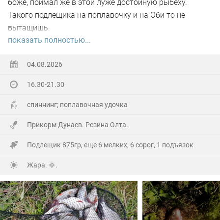
боже, поймал же в этой луже достойную рыбеху.
Такого подлещика на поплавочку и на Оби то не
вытащишь.
показать полностью...
Ну а так все как обычно, свои 2.5 кг белой рыбы
поймал.
04.08.2026
16.30-21.30
На заказе еще покидал спиннинг. Поймал 8 наников.
Отпустил, и пошел домой.
спиннинг; поплавочная удочка
Прикорм Дунаев. Резина Олта.
Подлещик 875гр, еще 6 мелких, 6 сорог, 1 подъязок
Жара. 🌞.