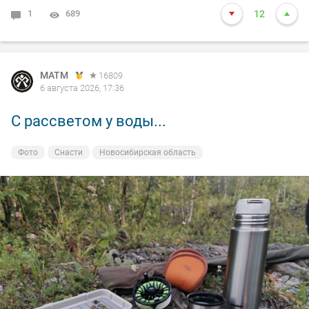
1
689
12
MATM
16809
6 августа 2026, 17:36
С рассветом у воды...
Фото
Снасти
Новосибирская область