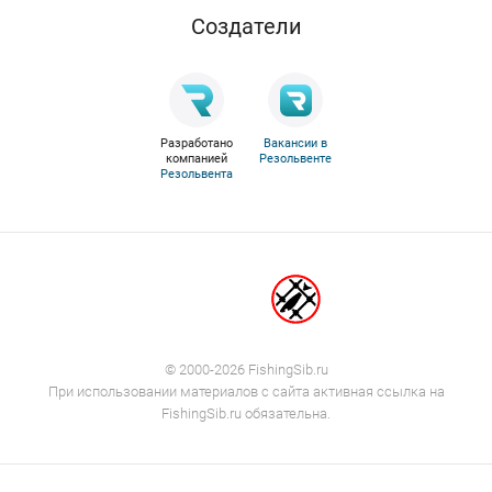
Cоздатели
Разработано
Вакансии в
компанией
Резольвенте
Резольвента
© 2000-2026 FishingSib.ru
При использовании материалов с сайта активная ссылка на
FishingSib.ru обязательна.