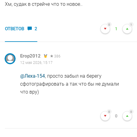
Хм, судак в стрейче что то новое..
0
1
ОТВЕТОВ
2
1
Егор2012
386
12 мая 2026, 15:17
@Леха-154
, просто забыл на берегу
сфотографировать а так что бы не думали
что вру)
0
0
0