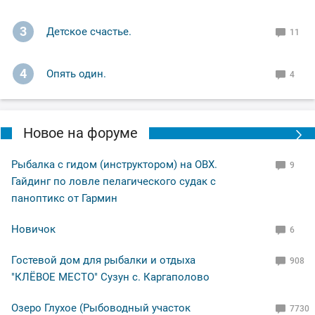
3
Детское счастье.
11
4
Опять один.
4
Новое на форуме
Рыбалка с гидом (инструктором) на ОВХ.
9
Гайдинг по ловле пелагического судак с
паноптикс от Гармин
Новичок
6
Гостевой дом для рыбалки и отдыха
908
"КЛЁВОЕ МЕСТО" Сузун с. Каргаполово
Озеро Глухое (Рыбоводный участок
7730