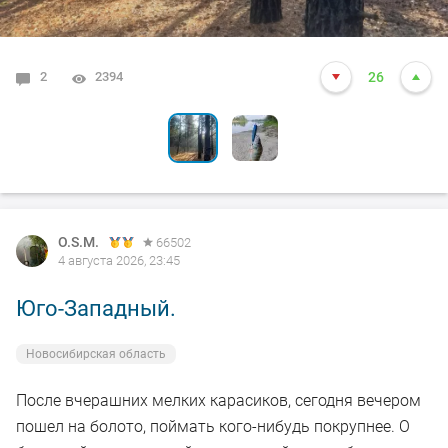
2
6
2394
2220
26
26
O.S.M.
66502
4 августа 2026, 23:45
Юго-Западный.
Новосибирская область
После вчерашних мелких карасиков, сегодня вечером
пошел на болото, поймать кого-нибудь покрупнее. О