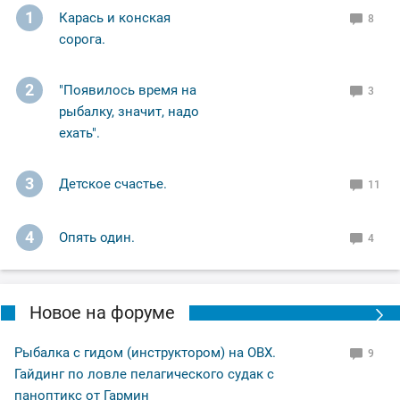
1
Карась и конская
8
сорога.
2
"Появилось время на
3
рыбалку, значит, надо
ехать".
3
Детское счастье.
11
4
Опять один.
4
Новое на форуме
Рыбалка с гидом (инструктором) на ОВХ.
9
Гайдинг по ловле пелагического судак с
паноптикс от Гармин