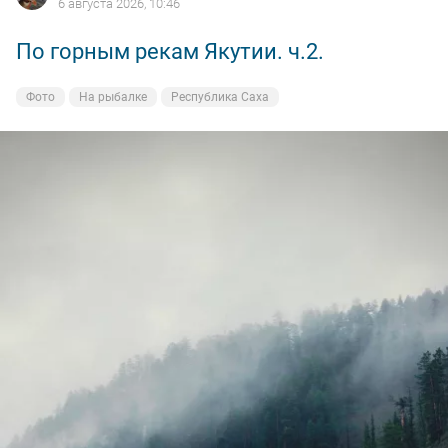
6 августа 2026, 10:46
По горным рекам Якутии. ч.2.
Фото
На рыбалке
Республика Саха