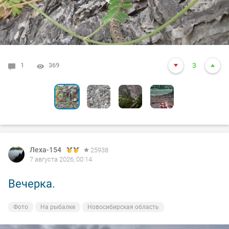
1
0
0
0
0
369
313
309
314
300
3
1
1
1
0
Леха-154
25938
7 августа 2026, 00:14
Вечерка.
Фото
На рыбалке
Новосибирская область