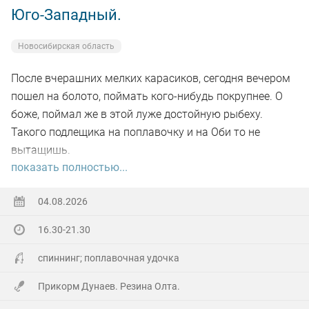
Юго-Западный.
Новосибирская область
После вчерашних мелких карасиков, сегодня вечером
пошел на болото, поймать кого-нибудь покрупнее. О
боже, поймал же в этой луже достойную рыбеху.
Такого подлещика на поплавочку и на Оби то не
вытащишь.
показать полностью...
Ну а так все как обычно, свои 2.5 кг белой рыбы
поймал.
04.08.2026
16.30-21.30
На заказе еще покидал спиннинг. Поймал 8 наников.
Отпустил, и пошел домой.
спиннинг; поплавочная удочка
Прикорм Дунаев. Резина Олта.