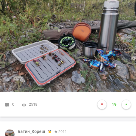
0
2518
19
Батин_Кореш
2011