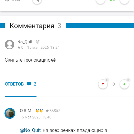
Комментария
3
No_Quit
0
15 мая 2026, 13:24
Скиньте геолокацию😂
0
0
ОТВЕТОВ
2
0
O.S.M.
66502
15 мая 2026, 13:40
@No_Quit
, нв всех речках впадающих в