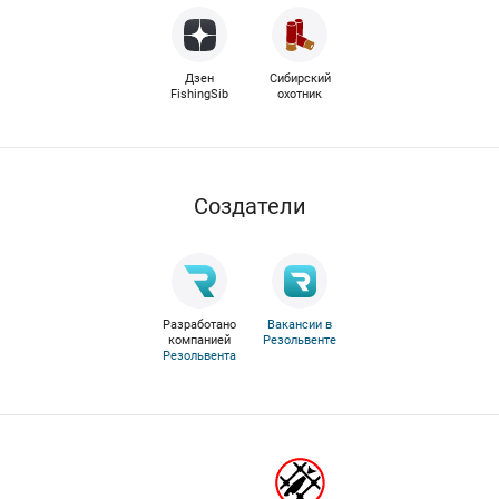
Дзен
Сибирский
FishingSib
охотник
Cоздатели
Разработано
Вакансии в
компанией
Резольвенте
Резольвента