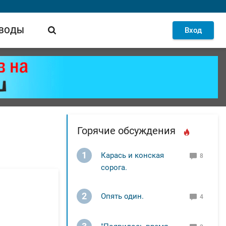
 ВОДЫ
Вход
Горячие обсуждения
1
Карась и конская
8
сорога.
2
Опять один.
4