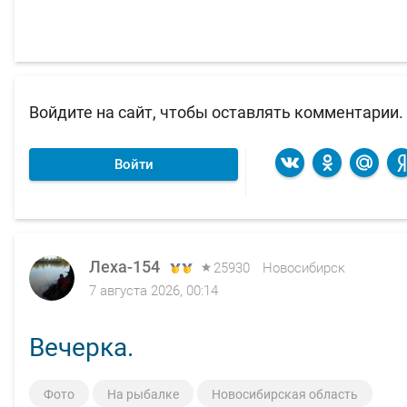
Войдите на сайт, чтобы оставлять комментарии.
Войти
Леха-154
Леха-154
25930
25930
Новосибирск
Новосибирск
7 августа 2026, 00:14
4 августа 2026, 12:52
Вечерка.
Собака утку нашел, за косогла
Фото
Фото
На рыбалке
На рыбалке
Новосибирская область
Новосибирская область