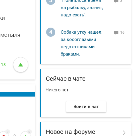
3
"Появилось время
2
на рыбалку, значит,
надо ехать".
ки
4
Собака утку нашел,
16
а мотыля
за косоглазыми
недохотниками -
браками.
18
Сейчас в чате
Никого нет
Войти в чат
Новое на форуме
0
0