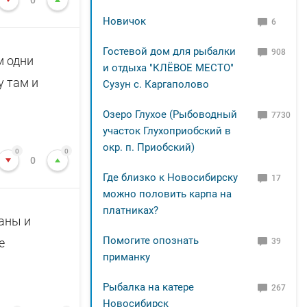
0
Новичок
6
Гостевой дом для рыбалки
908
м одни
и отдыха "КЛЁВОЕ МЕСТО"
у там и
Сузун с. Каргаполово
Озеро Глухое (Рыбоводный
7730
участок Глухоприобский в
окр. п. Приобский)
0
0
0
Где близко к Новосибирску
17
можно половить карпа на
платниках?
аны и
Помогите опознать
е
39
приманку
Рыбалка на катере
267
Новосибирск