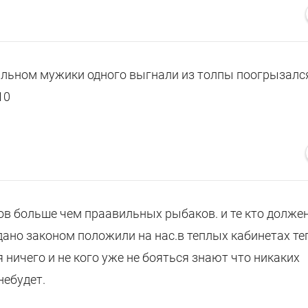
альном мужики одного выгнали из толпы поогрызалс
10
в больше чем праавильных рыбаков. и те кто должен
дано законом положили на нас.в теплых кабинетах те
я ничего и не кого уже не бояться знают что никаких
небудет.