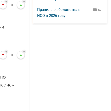
0
0
0
Правила рыболовства в
67
НСО в 2026 году
яи
0
0
0
 их
пее чем