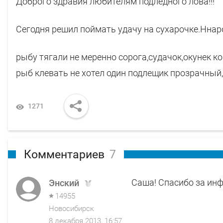
Доброго здравия любителям подледного лова!!!
Сегодня решил поймать удачу на сухарочке.Нна
рыбу тягали не меренно сорога,судачок,окунек ко
рыб клевать не хотел один подлещик прозрачный,
1271
Комментариев
7
Саша! Спасибо за инф
Энский
14955
Новосибирск
8 декабря 2013, 16:57