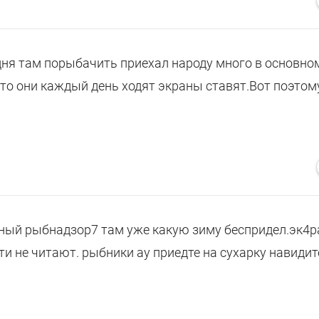
дня там порыбачить приехал народу много в основно
что они каждый день ходят экраны ставят.Вот поэтом
нный рыбнадзор7 там уже какую зиму беспридел.эк4р
ти не читают. рыбники ау приедте на сухарку навидит