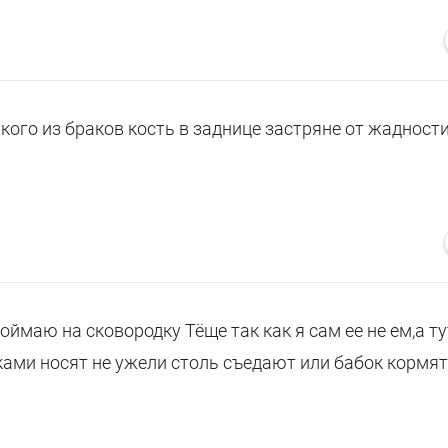
 кого из браков кость в заднице застряне от жадност
оймаю на сковородку Тёще так как я сам ее не ем,а ту
ами носят не ужели столь съедают или бабок кормят