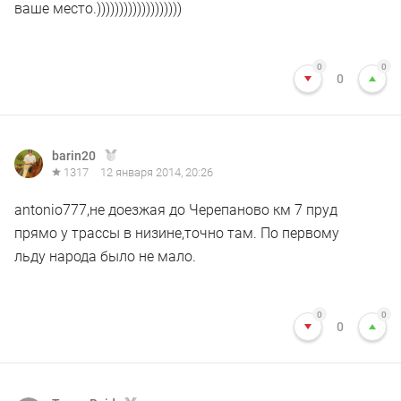
ваше место.)))))))))))))))))))
0
0
0
barin20
1317
12 января 2014, 20:26
antonio777,не доезжая до Черепаново км 7 пруд
прямо у трассы в низине,точно там. По первому
льду народа было не мало.
0
0
0