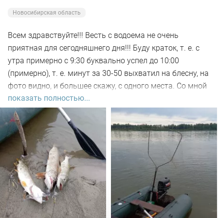
Новосибирская область
Всем здравствуйте!!! Весть с водоема не очень
приятная для сегодняшнего дня!!! Буду краток, т. е. с
утра примерно с 9:30 буквально успел до 10:00
(примерно), т. е. минут за 30-50 выхватил на блесну, на
фото видно, и большее скажу, с одного места. Со мной
показать полностью...
был рыбак, который рыбачил с берега, т. е. я его увез
на остров на белую рыбу, а сам дальше, как обычно, по
корягам. Уже много написал)))). Так вот, сегодня
долбил до вечера выхода не как от слова совсем!!! Но
произошло не которое событие. Я предупредил деда
т.е собирайся домой, а сам от него 100м. И в отвес
между бревен я опустил блесну и понятно толи зацеп,
толи рыба, да оказалось опять дур махина, но я думаю
14-15 это точно. Так вот она меня помучила и я ее в
подскак, сильно ударила и в сплеск. Как так