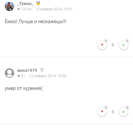
_Туман_
12194
12 января 2014, 19:51
Ёмко! Лучше и нескажешь!!!
0
0
0
жека1979
61
12 января 2014, 19:53
умер от курения(
0
0
0