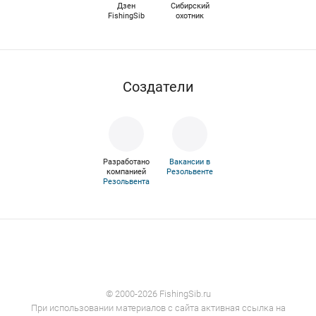
Дзен
Сибирский
FishingSib
охотник
Cоздатели
Разработано
Вакансии в
компанией
Резольвенте
Резольвента
© 2000-2026 FishingSib.ru
При использовании материалов с сайта активная ссылка на