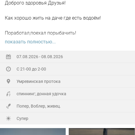
Доброго здоровья Друзья!
Как хорошо жить на даче где есть водоём!
Поработал,поехал порыбачить!
показать полностью...
Вот так я и поступил вчера, сначала
поработал"цирюльником" 😂в теплицах!
07.08.2026 - 08.08.2026
С 21-00 до 2-00
А вечером захотелось повторить предыдущее "ночное
рандеву"!
Умревинская протока
Прибыл на берег в девять часов,и что я вижу 😲,
спиннинг; донная удочка
уровень поднялся см.40-50!!!
Попер, Воблер, живец.
По поверхности плывёт мусор(ветки,трава и иногда
Супер
целые пласты засохшей тины)🫣