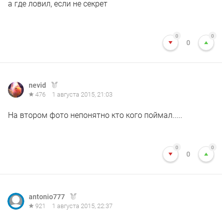
а где ловил, если не секрет
0
0
0
nevid
476
1 августа 2015, 21:03
На втором фото непонятно кто кого поймал.....
0
0
0
antonio777
921
1 августа 2015, 22:37