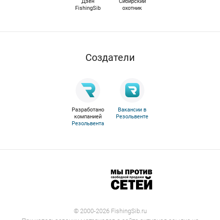
Дзен
Сибирский
FishingSib
охотник
Cоздатели
Разработано
Вакансии в
компанией
Резольвенте
Резольвента
© 2000-2026 FishingSib.ru