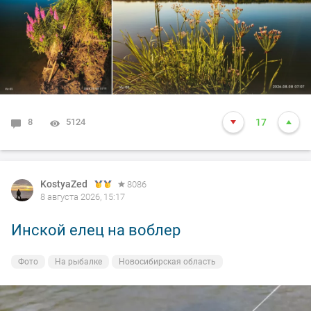
8
5124
17
KostyaZed
8086
8 августа 2026, 15:17
Инской елец на воблер
Фото
На рыбалке
Новосибирская область