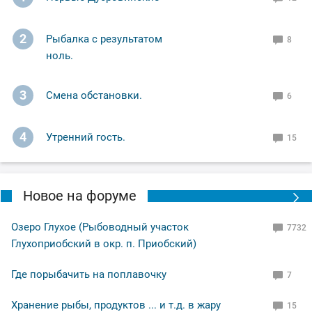
Но в этот вечер ни одной поклёвки на них я не
получил,а вот на донку поймал две щучки,и две
2
Рыбалка с результатом
8
судаковые поклёвки, но поторопился!🥴
ноль.
И всё равно остался доволен, поклёвками
3
Смена обстановки.
6
насладился,рыбу поймал,закат был волшебный!
4
Утренний гость.
15
Ну а вам Друзья желаю НХНЧ и чтобы от рыболовного
процесса вы получали только приятные впечатления!
С уважением Шнивовод!🤝
Новое на форуме
Озеро Глухое (Рыбоводный участок
7732
Глухоприобский в окр. п. Приобский)
Где порыбачить на поплавочку
7
Хранение рыбы, продуктов ... и т.д. в жару
15