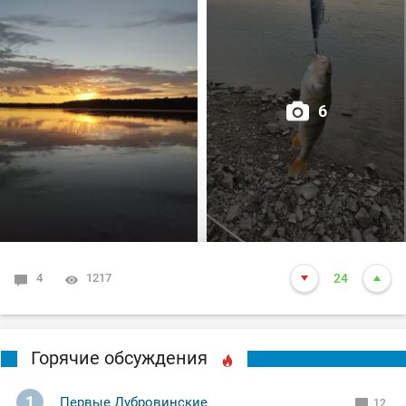
С мальком проблем не было,сразу зарядил донку и
вдруг окунь начал гонять малька!😳
А спиннинг ещё даже не в "строю"🤨
6
Оперативно привожу его в рабочее состояние и вот Он
(кайф),когда окунь атакует Поппер!🤫
Сей момент длился около сорока минут, но
поклёвками насладился сполна!🤗
Даже один шнурок (300гр.)атаковал поппер,но
4
1217
24
промахнулся и вылетел из воды наверное на
полметра!😆
Горячие обсуждения
С наступлением сумерек пошла в ход тяжёлая
артиллерия (воблера)!
1
Первые Дубровинские
12