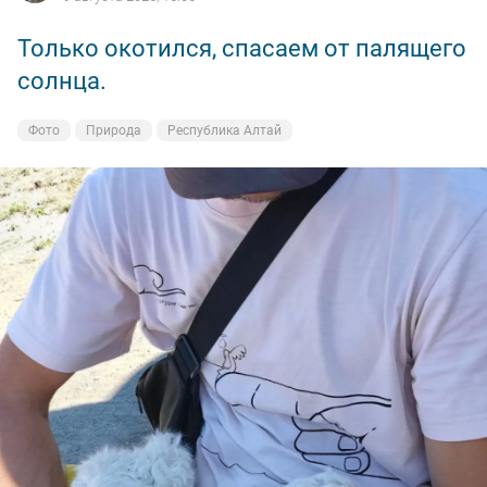
Только окотился, спасаем от палящего
Юнец
Рогатые
Горные растения
Горные растения
солнца.
Фото
Фото
Фото
Фото
Природа
Природа
Природа
Природа
Республика Алтай
Республика Алтай
Республика Алтай
Республика Алтай
Фото
Природа
Республика Алтай