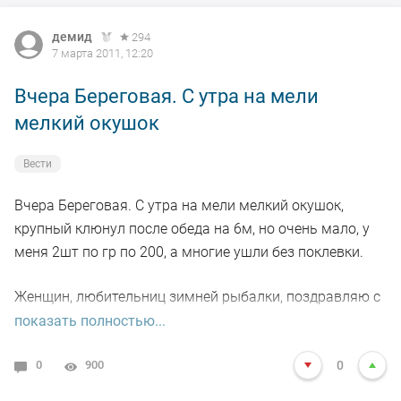
демид
294
7 марта 2011, 12:20
Вчера Береговая. С утра на мели
мелкий окушок
Вести
Вчера Береговая. С утра на мели мелкий окушок,
крупный клюнул после обеда на 6м, но очень мало, у
меня 2шт по гр по 200, а многие ушли без поклевки.
Женщин, любительниц зимней рыбалки, поздравляю с
их праздником!
показать полностью...
0
900
0