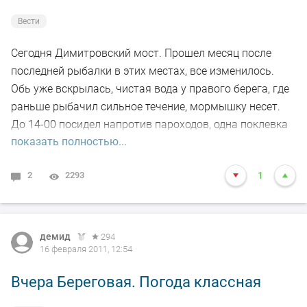
Вести
Сегодня Димитровский мост. Прошел месяц после
последней рыбалки в этих местах, все изменилось.
Обь уже вскрылась, чистая вода у правого берега, где
раньше рыбачил сильное течение, мормышку несет.
До 14-00 посидел напротив пароходов, одна поклевка
показать полностью...
окунь на 100гр и все.
2
2293
1
демид
294
16 февраля 2011, 12:54
Вчера Береговая. Погода классная