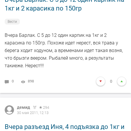
1кг и 2 карасика по 150гр
Вести
Вчера Барлак. С 5 до 12 один карпик на 1кг и 2
карасика по 150гр. Похоже идет нерест, вся трава у
берега ходит ходуном, а временами идет такая возня,
что брызги веером. Рыбалей много, а результаты
такиеже. Нерест!!!
0
898
0
демид
294
30 мая 2011, 12:13
Вчера разъезд Иня, 4 подъязка до 1кг и