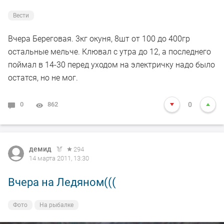
Вести
Вчера Береговая. 3кг окуня, 8шт от 100 до 400гр
остальные мельче. Клювал с утра до 12, а последнего
поймал в 14-30 перед уходом на электричку надо было
остатся, но не мог.
0
862
0
демид
294
14 марта 2011, 13:30
Вчера на Ледяном(((
Фото
На рыбалке