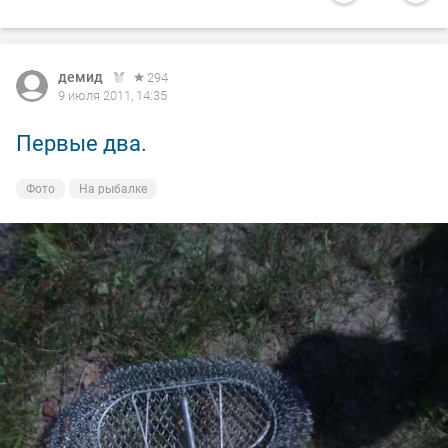
демид
294
9 июля 2011, 14:35
Первые два.
Фото
На рыбалке