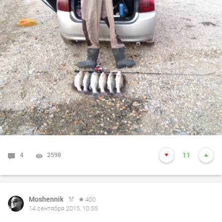
4
2598
11
Moshennik
400
14 сентября 2015, 10:55