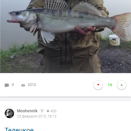
0
2212
16
Moshennik
400
25 февраля 2015, 18:12
Телецкое