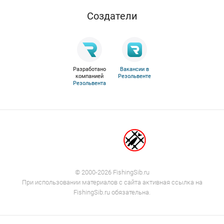
Cоздатели
Разработано
Вакансии в
компанией
Резольвенте
Резольвента
© 2000-2026 FishingSib.ru
При использовании материалов с сайта активная ссылка на
FishingSib.ru обязательна.