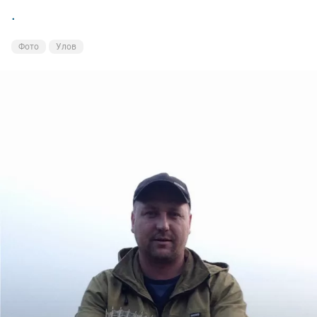
.
Фото
Улов