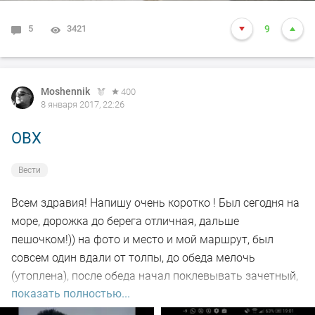
5
3421
9
Moshennik
400
8 января 2017, 22:26
ОВХ
Вести
Всем здравия! Напишу очень коротко ! Был сегодня на
море, дорожка до берега отличная, дальше
пешочком!)) на фото и место и мой маршрут, был
совсем один вдали от толпы, до обеда мелочь
(утоплена), после обеда начал поклевывать зачетный,
показать полностью...
результат тоже на фото! Отпишитесь как в толпе
отловились? А то тут некоторые говорят пусто совсем