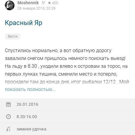
Moshennik
400
26 января 2016, 20:29
Красный Яр
Вести
Спустились нормально, а вот обратную дорогу
завалили снегом пришлось немного поискать выезд!
На льду в 8.30 , уходили влево к островам за торос, на
первых лунках тишина, сменили место и поперло,
просидели там до конца дня, итог рыбалки 12/12 . Мой
показать полностью...
улов на фото!
26.01.2016
8.30-16.00
зимняя удочка