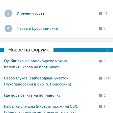
3
Утренний гость.
11
4
Первые Дубровинские
4
Новое на форуме
Где близко к Новосибирску можно
19
половить карпа на платниках?
Озеро Глухое (Рыбоводный участок
7731
Глухоприобский в окр. п. Приобский)
Где порыбачить на поплавочку
2
Рыбалка с гидом (инструктором) на ОВХ.
9
Гайдинг по ловле пелагического судак с