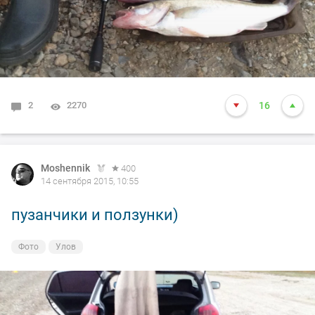
2
2270
16
Moshennik
400
14 сентября 2015, 10:55
пузанчики и ползунки)
Фото
Улов