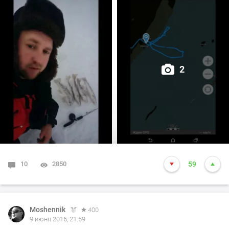
сегодня было))) всем удачи !
2
10
2850
59
Moshennik
400
9 июня 2016, 21:59