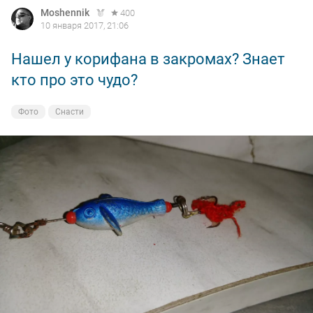
Moshennik
400
10 января 2017, 21:06
Нашел у корифана в закромах? Знает
кто про это чудо?
Фото
Снасти