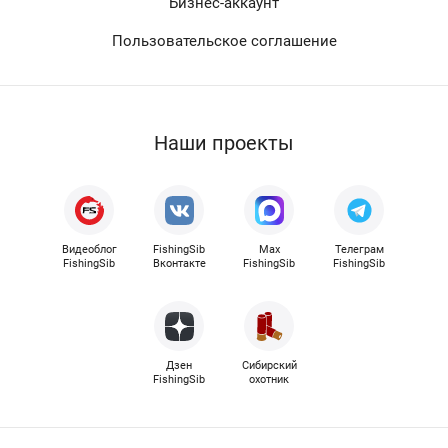
Бизнес-аккаунт
Пользовательское соглашение
Наши проекты
Видеоблог
FishingSib
Max
Телеграм
FishingSib
Вконтакте
FishingSib
FishingSib
Дзен
Сибирский
FishingSib
охотник