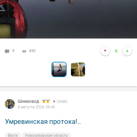
0
0
432
415
6
3
Шнивовод
24483
8 августа 2026, 09:40
Умревинская протока!..
Вести
Новосибирская область