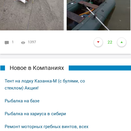
14-15 это точно. Так вот она меня помучила и я ее в
подскак, сильно ударила и в сплеск. Как так
получилось что в посадке осталась одна блесна. Ну и
как всегда вам нхнч!!!
1
1397
22
Новое в Компаниях
Тент на лодку Казанка-М (с булями, со
стеклом) Акция!
Рыбалка на базе
Рыбалка на хариуса в сибири
Ремонт моторных гребных винтов, всех