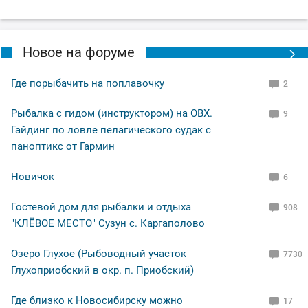
Новое на форуме
Где порыбачить на поплавочку
2
Рыбалка с гидом (инструктором) на ОВХ.
9
Гайдинг по ловле пелагического судак с
паноптикс от Гармин
Новичок
6
Гостевой дом для рыбалки и отдыха
908
"КЛЁВОЕ МЕСТО" Сузун с. Каргаполово
Озеро Глухое (Рыбоводный участок
7730
Глухоприобский в окр. п. Приобский)
Где близко к Новосибирску можно
17