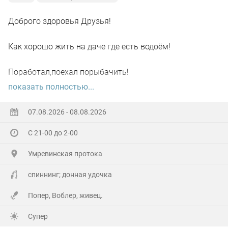
Доброго здоровья Друзья!
Как хорошо жить на даче где есть водоём!
Поработал,поехал порыбачить!
показать полностью...
Вот так я и поступил вчера, сначала
поработал"цирюльником" 😂в теплицах!
07.08.2026 - 08.08.2026
С 21-00 до 2-00
А вечером захотелось повторить предыдущее "ночное
рандеву"!
Умревинская протока
Прибыл на берег в девять часов,и что я вижу 😲,
спиннинг; донная удочка
уровень поднялся см.40-50!!!
Попер, Воблер, живец.
По поверхности плывёт мусор(ветки,трава и иногда
Супер
целые пласты засохшей тины)🫣