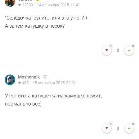
12003
14 сентября 2015, 11:41
"Селёдочка" рулит... или это утюг? +
А зачем катушку в песок?
0
0
0
Moshennik
400
15 сентября 2015, 22:01
Утюг это, а катушечка на камушке лежит,
нормально все)
0
0
0