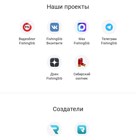
Наши проекты
Видеоблог
FishingSib
Max
Телеграм
FishingSib
Вконтакте
FishingSib
FishingSib
Дзен
Сибирский
FishingSib
охотник
Cоздатели