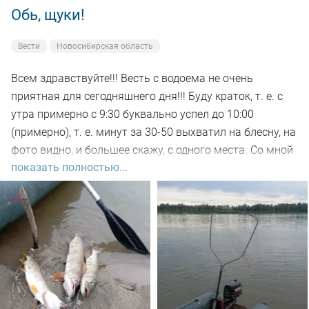
Обь, щуки!
Вести
Новосибирская область
Всем здравствуйте!!! Весть с водоема не очень
приятная для сегодняшнего дня!!! Буду краток, т. е. с
утра примерно с 9:30 буквально успел до 10:00
(примерно), т. е. минут за 30-50 выхватил на блесну, на
фото видно, и большее скажу, с одного места. Со мной
показать полностью...
был рыбак, который рыбачил с берега, т. е. я его увез
на остров на белую рыбу, а сам дальше, как обычно, по
корягам. Уже много написал)))). Так вот, сегодня
долбил до вечера выхода не как от слова совсем!!! Но
произошло не которое событие. Я предупредил деда
т.е собирайся домой, а сам от него 100м. И в отвес
между бревен я опустил блесну и понятно толи зацеп,
толи рыба, да оказалось опять дур махина, но я думаю