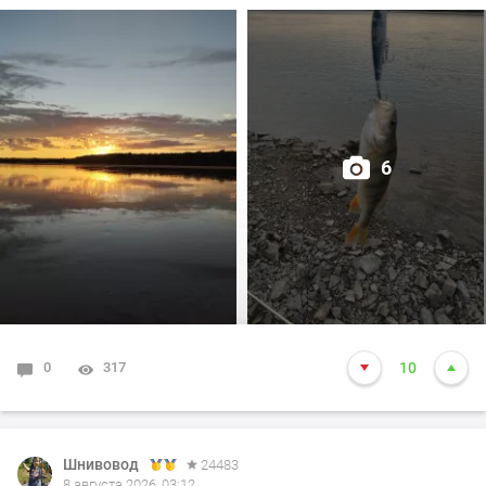
С мальком проблем не было,сразу зарядил донку и
вдруг окунь начал гонять малька!😳
А спиннинг ещё даже не в "строю"🤨
6
Оперативно привожу его в рабочее состояние и вот Он
(кайф),когда окунь атакует Поппер!🤫
Сей момент длился около сорока минут, но
поклёвками насладился сполна!🤗
Даже один шнурок (300гр.)атаковал поппер,но
0
317
10
промахнулся и вылетел из воды наверное на
полметра!😆
С наступлением сумерек пошла в ход тяжёлая
Шнивовод
24483
8 августа 2026, 03:12