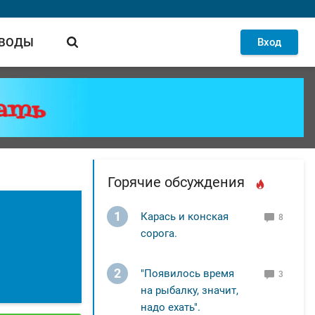
 ВОДЫ
Вход
Горячие обсуждения
1
Карась и конская
8
сорога.
2
"Появилось время
3
на рыбалку, значит,
надо ехать".