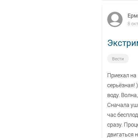
Ерм
8 ок
Экстрим
Вести
Приехал на 
серьёзная! 
воду. Волна
Сначала уше
час бесплод
сразу. Проц
двигаться н