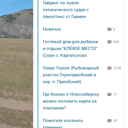
Гайдинг по ловле
пелагического судак с
паноптикс от Гармин
Новичок
6
Гостевой дом для рыбалки
908
и отдыха "КЛЁВОЕ МЕСТО"
Сузун с. Каргаполово
Озеро Глухое (Рыбоводный
7730
участок Глухоприобский в
окр. п. Приобский)
Где близко к Новосибирску
17
можно половить карпа на
платниках?
Помогите опознать
39
приманку