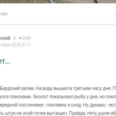
1553
олай
3439
ктября 2018, 21:11
т...
 Бердский залив. На воду вышел в третьем часу дня. 
лся поисками. Эхолот показывал рыбу у дна, но покл
ередной постановке - поклевка и сход. Ну, думаю, - ес
ть штук на этой точке вытащил. Правда, пять ушли об