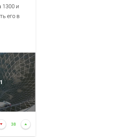
а 1300 и
ть его в
о
, решил
1
38