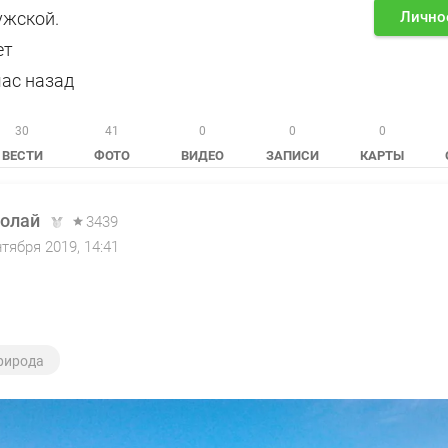
мужской.
Лично
ет
час назад
30
41
0
0
0
ВЕСТИ
ФОТО
ВИДЕО
ЗАПИСИ
КАРТЫ
олай
3439
нтября 2019, 14:41
рирода