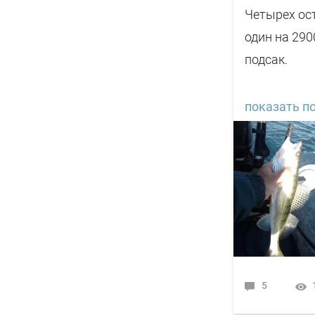
Четырех ост
один на 290
подсак.
PS. Друзья,
показать по
капронового
забрать. С 
5