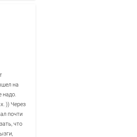
т
вышел на
е надо.
. )) Через
зал почти
зать, что
ызги,