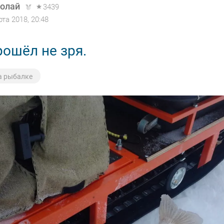
олай
3439
рта 2018, 20:48
рошёл не зря.
а рыбалке