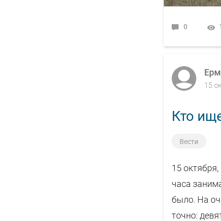
0
Ерм
15 о
Кто ище
Вести
15 октября,
часа занима
было. На оч
точно: девя