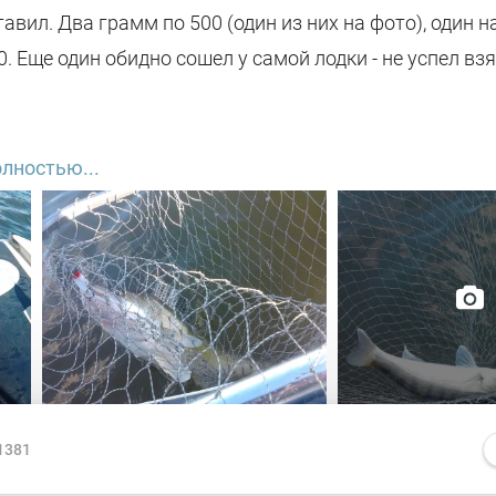
авил. Два грамм по 500 (один из них на фото), один н
0. Еще один обидно сошел у самой лодки - не успел взя
 кто оставил на берегу у Лазурного садок ( из зеленог
лностью...
 шнура) - он у меня, уезжал с этого места последним
удовольствием верну владельцу.
1381