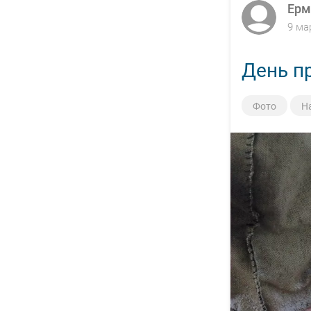
Ерм
9 ма
День п
Фото
Н