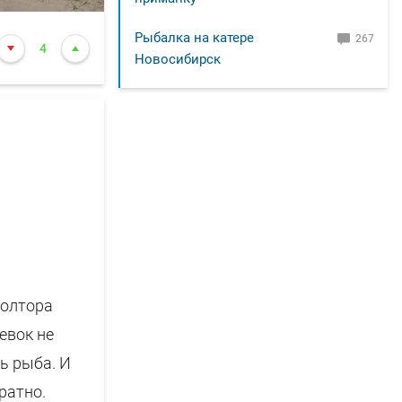
Рыбалка на катере
267
4
Новосибирск
Полтора
евок не
ть рыба. И
ратно.