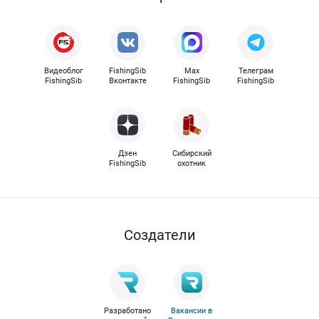
Видеоблог
FishingSib
Max
Телеграм
FishingSib
Вконтакте
FishingSib
FishingSib
Дзен
Сибирский
FishingSib
охотник
Cоздатели
Разработано
Вакансии в