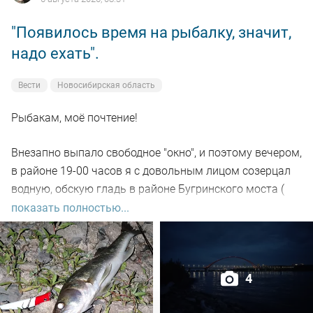
"Появилось время на рыбалку, значит,
надо ехать".
Вести
Новосибирская область
Рыбакам, моё почтение!
Внезапно выпало свободное "окно", и поэтому вечером,
в районе 19-00 часов я с довольным лицом созерцал
водную, обскую гладь в районе Бугринского моста (
правый берег).
показать полностью...
Отдыхающего люда просто тьма, и на берегу ,и на
воде. Сапы, катера, гидроциклы всяких мастей
4
поднимали нехилую волну до самой темноты.