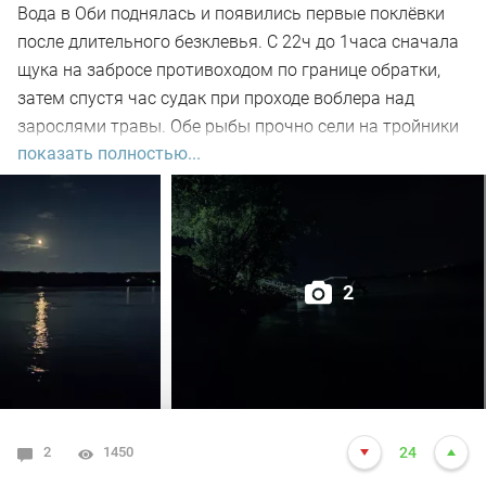
Вода в Оби поднялась и появились первые поклёвки
после длительного безклевья. С 22ч до 1часа сначала
щука на забросе противоходом по границе обратки,
затем спустя час судак при проходе воблера над
зарослями травы. Обе рыбы прочно сели на тройники
показать полностью...
и при чистке оказались с пустыми желудками. Ждем
дальнейших поклёвок.
2
2
1450
24