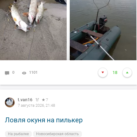
т.е собирайся домой, а сам от него 100м. И в отвес
между бревен я опустил блесну и понятно толи зацеп,
толи рыба, да оказалось опять дур махина, но я думаю
14-15 это точно. Так вот она меня помучила и я ее в
подскак, сильно ударила и в сплеск. Как так
получилось что в посадке осталась одна блесна. Ну и
как всегда вам нхнч!!!
0
1101
18
t.van16
7
7 августа 2026, 21:48
Ловля окуня на пилькер
На рыбалке
Новосибирская область