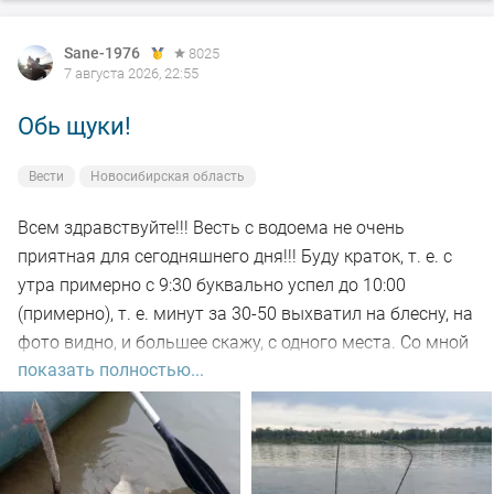
Sane-1976
8025
7 августа 2026, 22:55
Обь щуки!
Вести
Новосибирская область
Всем здравствуйте!!! Весть с водоема не очень
приятная для сегодняшнего дня!!! Буду краток, т. е. с
утра примерно с 9:30 буквально успел до 10:00
(примерно), т. е. минут за 30-50 выхватил на блесну, на
фото видно, и большее скажу, с одного места. Со мной
показать полностью...
был рыбак, который рыбачил с берега, т. е. я его увез
на остров на белую рыбу, а сам дальше, как обычно, по
корягам. Уже много написал)))). Так вот, сегодня
долбил до вечера выхода не как от слова совсем!!! Но
произошло не которое событие. Я предупредил деда