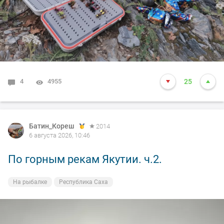
4
4955
25
Батин_Кореш
2014
6 августа 2026, 10:46
По горным рекам Якутии. ч.2.
На рыбалке
Республика Саха