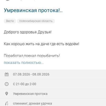
Умревинская протока!..
Вести
Новосибирская область
Доброго здоровья Друзья!
Как хорошо жить на даче где есть водоём!
Поработал,поехал порыбачить!
показать полностью...
Вот так я и поступил вчера, сначала
поработал"цирюльником" 😂в теплицах!
07.08.2026 - 08.08.2026
С 21-00 до 2-00
А вечером захотелось повторить предыдущее "ночное
рандеву"!
Умревинская протока
Прибыл на берег в девять часов,и что я вижу 😲,
спиннинг; донная удочка