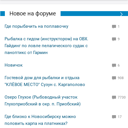
рад.
Новое на форуме
По уровню воды всё путём, особых спадов и скачков
не наблюдал. Малёк в изобилии, плавает вольготно.
Где порыбачить на поплавочку
1
Рыбалка с гидом (инструктором) на ОВХ.
9
Рыбакам, НХНЧ и рыбацких дней!
Гайдинг по ловле пелагического судак с
паноптикс от Гармин
Новичок
6
Гостевой дом для рыбалки и отдыха
908
"КЛЁВОЕ МЕСТО" Сузун с. Каргаполово
Озеро Глухое (Рыбоводный участок
7730
Глухоприобский в окр. п. Приобский)
Где близко к Новосибирску можно
17
половить карпа на платниках?