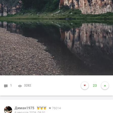
1
3282
23
Диман1975
76014
6 августа 2026, 08:31