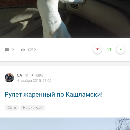
5
2915
11
СА
4395
4 ноября 2015, 21:06
Рулет жаренный по Кашламски!
Фото
Наши люди