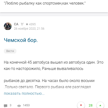
"Люблю рыбалку как спортсмен,как человек."
СА
4395
26 ноября 2020, 21:56
Чемской бор.
Вести
На конечной 45 автобуса вышел из автобуса один. Это
как-то насторожило, Раньше вываливалось
рыбаков до десятка. На часах было около восьми
.Только светало. Первого рыбака еле разглядел
показать полностью...
далеко впереди уже от будки МЧС, который шел прямо
,забирая чуть правее. Рванул за ним по его следам.
3
1453
28