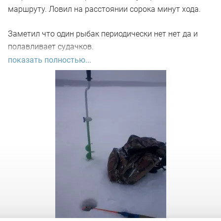
маршруту. Ловил на расстоянии сорока минут хода.
Заметил что один рыбак периодически нет нет да и
полавливает судачков.
показать полностью...
Надо отдать Ему должное=отпускал их обратно в
лунку.
После очередного пойманного им судачка , его лунка
почему-то оказалась рядом со моей.))
На мой вопрос на что он ловит,показал мне блесну ,на
которой было написано Судачья.
И тут мне все стало ясно, почему у меня не клюёт
судак . У меня на блесне нет этой надписи!