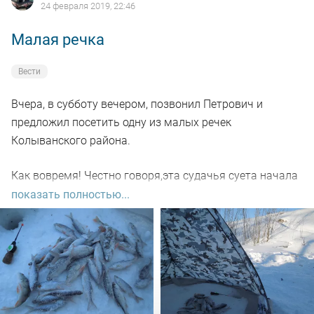
24 февраля 2019, 22:46
оказалась полезной!
Малая речка
Вести
Вчера, в субботу вечером, позвонил Петрович и
предложил посетить одну из малых речек
Колыванского района.
Как вовремя! Честно говоря,эта судачья суета начала
понемногу приедаться.
показать полностью...
Эти гонки за толпой, а потом и вместе с ней за
единичными поклевками незачетных судачков стали
напрягать.
На место приехали в девять часов. Я пробурил ВСЕГО