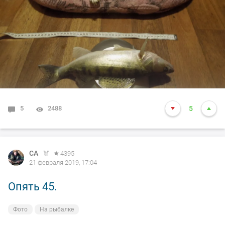
5
2488
5
СА
4395
21 февраля 2019, 17:04
Опять 45.
Фото
На рыбалке