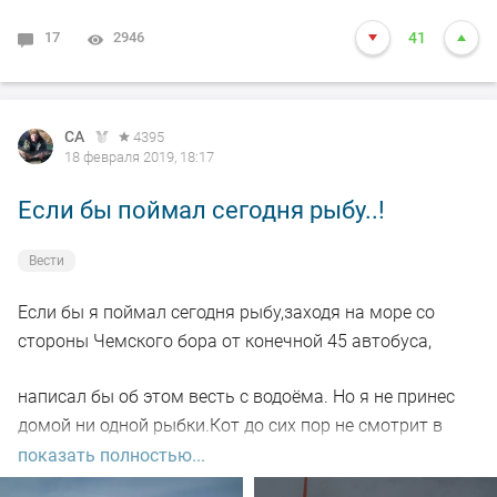
Откуда же ему знать ,что моя блесна тоже для него!
17
2946
41
Его ответ о стоимости блесны заставил меня
задуматься .Дороговато.. до пенсии ещё далеко.
СА
4395
Весь вечер эта надпись не выходила у меня из головы.
18 февраля 2019, 18:17
А что , если самому подписать свои блесны?
Если бы поймал сегодня рыбу..!
Шилом на вертикальной блесне ,купленной ещё 30 лет
Вести
назад на Ленинском рынке, написал : Судачья!
Если бы я поймал сегодня рыбу,заходя на море со
На своем любимом кастмастере на писал : Окунёвая.
стороны Чемского бора от конечной 45 автобуса,
Не забыл даже Толстолобика . Вон на Ине уже ловят!
написал бы об этом весть с водоёма. Но я не принес
домой ни одной рыбки.Кот до сих пор не смотрит в
И вот сегодня 20 февраля с середины бора конечной
мою сторону).
показать полностью...
45 автобуса от первой бровки с 9 часов утра