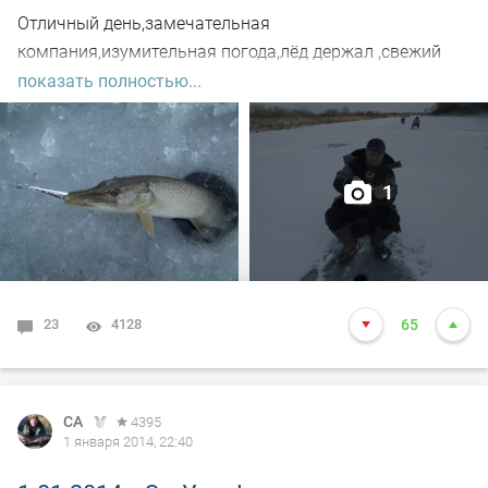
Отличный день,замечательная
компания,изумительная погода,лёд держал ,свежий
воздух! Рыбка поклевывала.
показать полностью...
Чего Вам всем и желаю!
1
23
4128
65
СА
4395
1 января 2014, 22:40