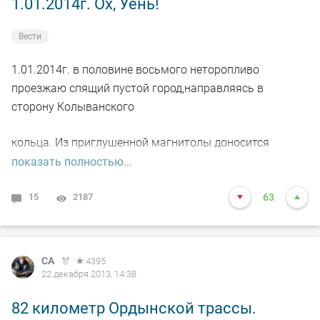
1.01.2014г. Ох, Уень!
Вести
1.01.2014г. в половине восьмого неторопливо
проезжаю спящий пустой город,направляясь в
сторону Колыванского
кольца. Из приглушенной магнитолы доносится
"..Вояж Вояж"
показать полностью...
- Нет!, думаю, в Оёш я сегоня не поеду, уверенно
15
2187
63
поворачивая напаво на развилке.
И вот они-легендарные штаны.Время на часах около
СА
4395
девяти.Вдоль дороги припаркованы полтора десятка
22 декабря 2013, 14:38
автомобилей. Народу на льду человек тридцать.Народ
82 километр Ордынской трассы.
разбился на групки по интересам.