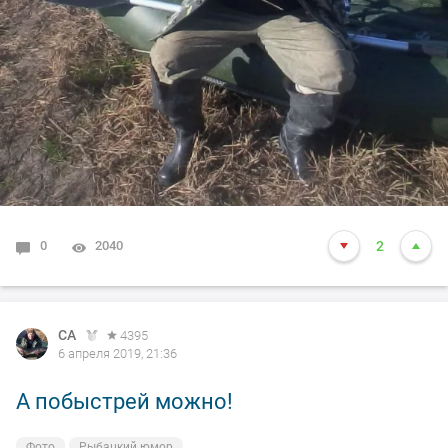
0
2040
2
СА
4395
6 апреля 2019, 21:36
А побыстрей можно!
Фото
Рыбацкий юмор