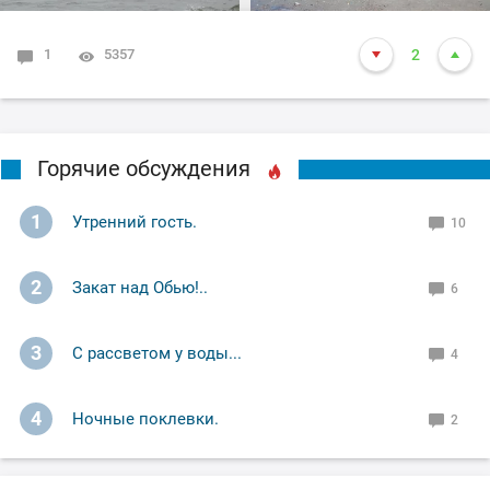
1
5357
2
Горячие обсуждения
1
Утренний гость.
10
2
Закат над Обью!..
6
3
С рассветом у воды...
4
4
Ночные поклевки.
2