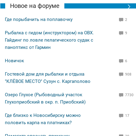
Новое на форуме
Где порыбачить на поплавочку
2
Рыбалка с гидом (инструктором) на ОВХ.
9
Гайдинг по ловле пелагического судак с
паноптикс от Гармин
Новичок
6
Гостевой дом для рыбалки и отдыха
908
"КЛЁВОЕ МЕСТО" Сузун с. Каргаполово
Озеро Глухое (Рыбоводный участок
7730
Глухоприобский в окр. п. Приобский)
Где близко к Новосибирску можно
17
половить карпа на платниках?