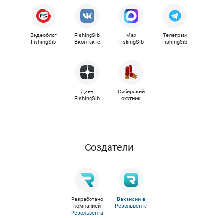
Видеоблог
FishingSib
Max
Телеграм
FishingSib
Вконтакте
FishingSib
FishingSib
Дзен
Сибирский
FishingSib
охотник
Cоздатели
Разработано
Вакансии в
компанией
Резольвенте
Резольвента