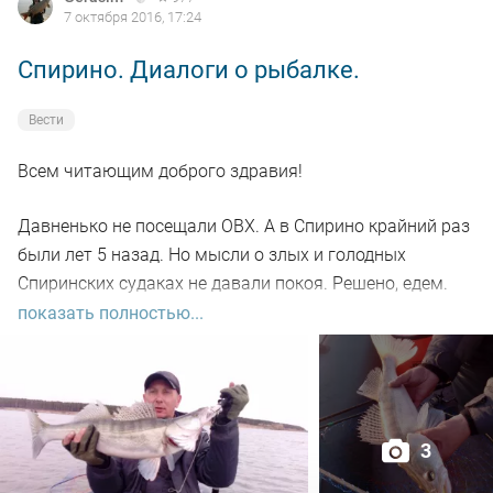
7 октября 2016, 17:24
Спирино. Диалоги о рыбалке.
Вести
Всем читающим доброго здравия!
Давненько не посещали ОВХ. А в Спирино крайний раз
были лет 5 назад. Но мысли о злых и голодных
Спиринских судаках не давали покоя. Решено, едем.
показать полностью...
И так, в среду 5.10.16г стартуем из города в 4 утра по
ордынской трассе.
На берегу около 6-ти. Свежо. Наливаем чай, бурханим.
3
Надуваем лодки и на воду. На воде туман, ветра почти
нет.