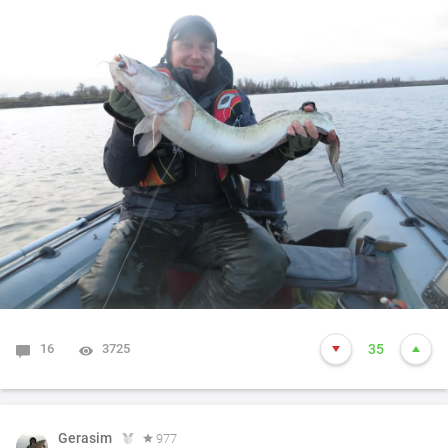
Ближе к обеду опять попалась пара щучек 3 и 4 кг. В
два часа дня решили собираться домой.
Результатом двухдневной рыбалки на двоих стало
около 30 шт. судака,5 щук и один окунище.
Закрытие получилось на славу, чего и всем желаю!
P/S Тем, кто сезон еще не закрыл советую это сделать
до субботы, погодку теплую обещают.
16
3725
35
Gerasim
977