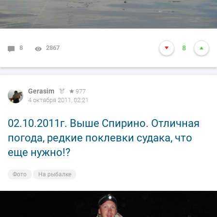
8
2867
8
Gerasim
977
4 октября 2011, 02:21
02.10.2011г. Выше Спирино. Отличная
погода, редкие поклевки судака, что
еще нужно!?
Фото
На рыбалке