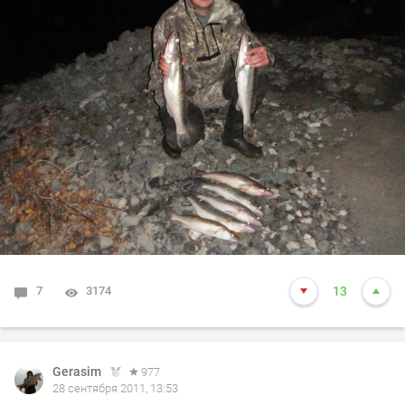
7
3174
13
Gerasim
977
28 сентября 2011, 13:53