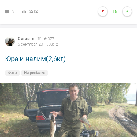
9
3212
18
Gerasim
977
5 сентября 2011, 03:12
Юра и налим(2,6кг)
Фото
На рыбалке