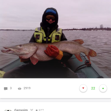
3
2919
22
Gerasim
977