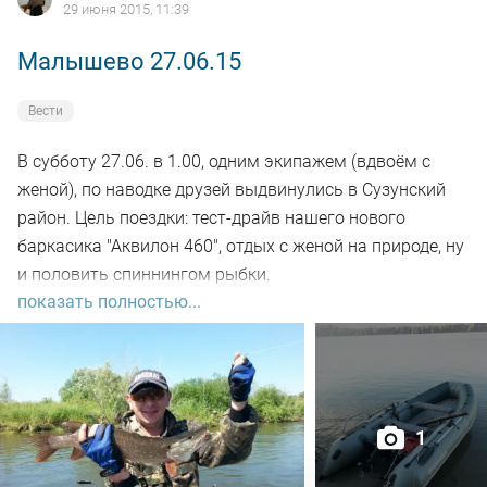
29 июня 2015, 11:39
Малышево 27.06.15
Вести
В субботу 27.06. в 1.00, одним экипажем (вдвоём с
женой), по наводке друзей выдвинулись в Сузунский
район. Цель поездки: тест-драйв нашего нового
баркасика "Аквилон 460", отдых с женой на природе, ну
и половить спиннингом рыбки.
показать полностью...
В 5.00 на воде, мчим в сторону "заломной". Сказать
что рыбаков там много-ни чего не сказать. Но и
водоем, надо сказать прилично зарыбленный. Эхолот
постоянно рисует передвижение стай рыб, да ее и так
1
видно-всплески то тут, то там. Причем рыба видимо
адаптировалась к шуму моторов, практически не