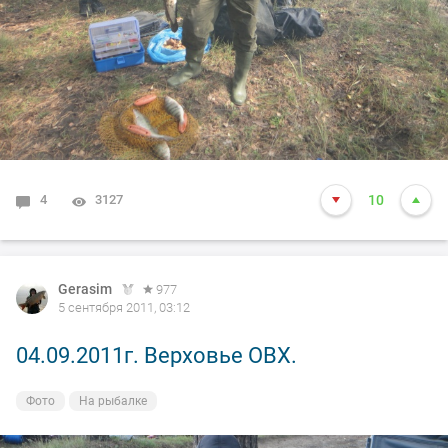
4
3127
10
Gerasim
977
5 сентября 2011, 03:12
04.09.2011г. Верховье ОВХ.
Фото
На рыбалке