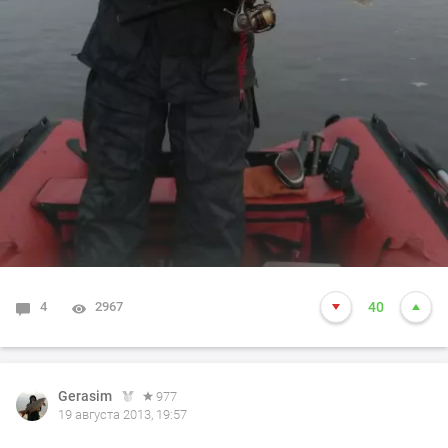
4
2967
40
Gerasim
977
19 августа 2013, 19:57