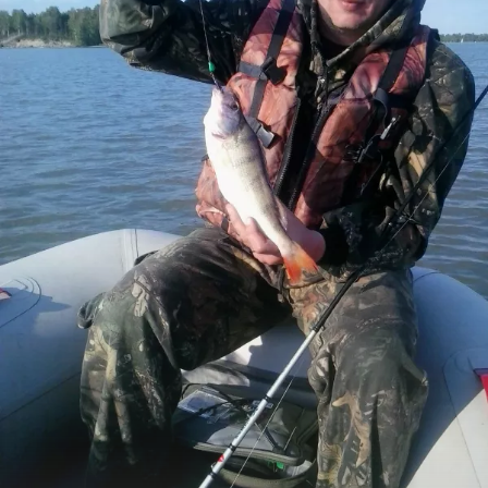
Результатом нашей рыбалки до трёх часов дня стали
несколько щук, околодвушечного размера. Отдыхом
остались довольны, даже гнус не сильно донимал.
Лодка тоже очень понравилась.
Спасибо за внимание, и до встречи на водоемах!