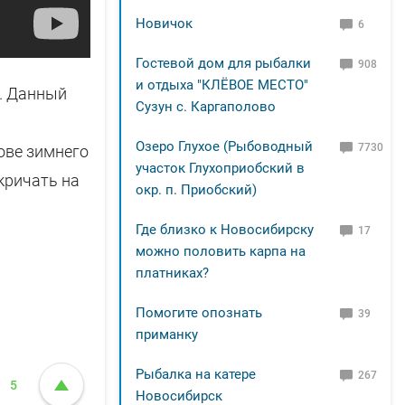
Новичок
6
Гостевой дом для рыбалки
908
и отдыха "КЛЁВОЕ МЕСТО"
а. Данный
Сузун с. Каргаполово
Озеро Глухое (Рыбоводный
7730
лове зимнего
участок Глухоприобский в
акричать на
окр. п. Приобский)
Где близко к Новосибирску
17
можно половить карпа на
платниках?
Помогите опознать
39
приманку
Рыбалка на катере
267
5
Новосибирск