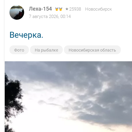
Леха-154
Леха-154
25938
25938
Новосибирск
Новосибирск
7 августа 2026, 00:14
4 августа 2026, 12:52
Вечерка.
Собака утку нашел, за косогла
Фото
Фото
На рыбалке
На рыбалке
Новосибирская область
Новосибирская область