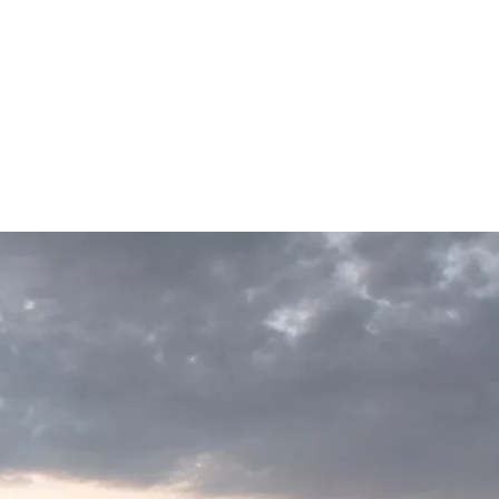
зыми недохотниками - браками.