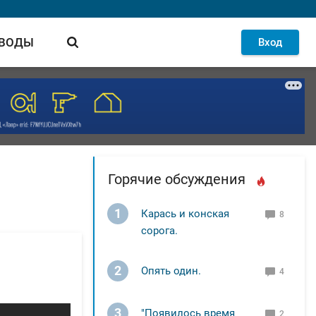
 ВОДЫ
Вход
Горячие обсуждения
1
Карась и конская
8
сорога.
2
Опять один.
4
3
"Появилось время
2