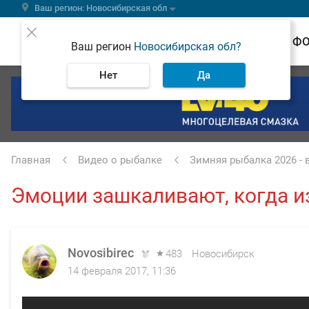
Ваш регион: Новосибирская обл
ВЕСТИ
Ф
Ваш регион
Новосибирская обл?
Нет
Да
Главная
Видео о рыбалке
Зимняя рыбалка 2026 -
Эмоции зашкаливают, когда и
Novosibirec
483
Новосибирск
14 февраля 2017, 11:36