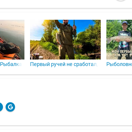
!Рыбалка с сыном!
Первый ручей не сработал, зато на втор
Рыболовн