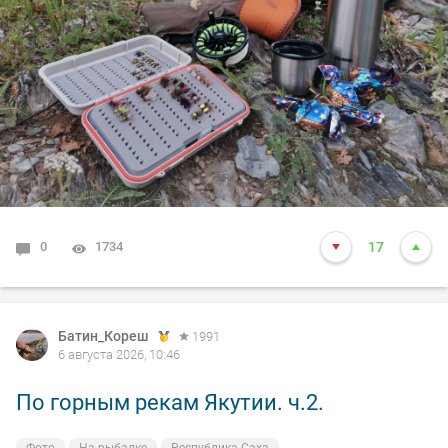
0
1734
17
Батин_Кореш
1991
6 августа 2026, 10:46
По горным рекам Якутии. ч.2.