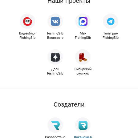
Наши проекты
Видеоблог
FishingSib
Max
Телеграм
FishingSib
Вконтакте
FishingSib
FishingSib
Дзен
Сибирский
FishingSib
охотник
Cоздатели
Разработано
Вакансии в