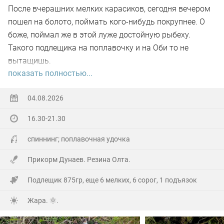
После вчерашних мелких карасиков, сегодня вечером
пошел на болото, поймать кого-нибудь покрупнее. О
боже, поймал же в этой луже достойную рыбеху.
Такого подлещика на поплавочку и на Оби то не
вытащишь.
показать полностью...
Ну а так все как обычно, свои 2.5 кг белой рыбы
поймал.
04.08.2026
16.30-21.30
На заказе еще покидал спиннинг. Поймал 8 наников.
Отпустил, и пошел домой.
спиннинг; поплавочная удочка
Прикорм Дунаев. Резина Олта.
Подлещик 875гр, еще 6 мелких, 6 сорог, 1 подъязок
Жара. 🌞.