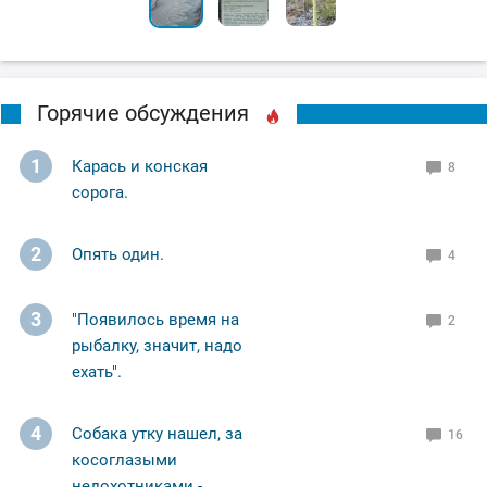
Горячие обсуждения
1
Карась и конская
8
сорога.
2
Опять один.
4
3
"Появилось время на
2
рыбалку, значит, надо
ехать".
4
Собака утку нашел, за
16
косоглазыми
недохотниками -