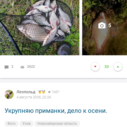
5
2
2622
30
Леопольд
7457
4 августа 2026, 22:26
Укрупняю приманки, дело к осени.
Фото
Улов
Новосибирская область