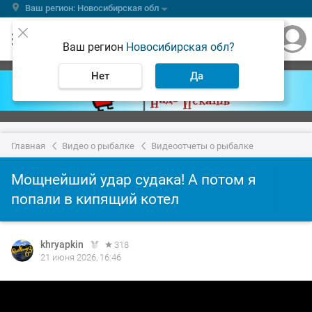
Ваш регион: Новосибирская обл
Ваш регион
Новосибирская обл?
Нет
Да
Главная
Видео о рыбалке
Видеоотчеты о рыбалке
Мощнейший удар судака! А потом я
попали в кипящий котел
khryapkin
318
21 июня 2026, 16:46