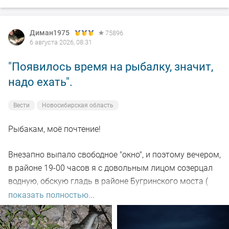
Диман1975
75896
6 августа 2026, 08:31
"Появилось время на рыбалку, значит,
надо ехать".
Вести
Новосибирская область
Рыбакам, моё почтение!
Внезапно выпало свободное "окно", и поэтому вечером,
в районе 19-00 часов я с довольным лицом созерцал
водную, обскую гладь в районе Бугринского моста (
правый берег).
показать полностью...
Отдыхающего люда просто тьма, и на берегу ,и на