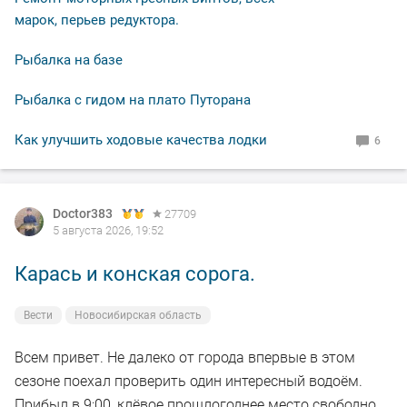
не было.
марок, перьев редуктора.
Рыбалка на базе
В общем свободное "окно" закрыл рыбалкой, чему и
рад.
Рыбалка с гидом на плато Путорана
По уровню воды всё путём, особых спадов и скачков
Как улучшить ходовые качества лодки
6
не наблюдал. Малёк в изобилии, плавает вольготно.
Рыбакам, НХНЧ и рыбацких дней!
Doctor383
27709
5 августа 2026, 19:52
Карась и конская сорога.
Вести
Новосибирская область
Всем привет. Не далеко от города впервые в этом
сезоне поехал проверить один интересный водоём.
Прибыл в 9:00, клёвое прошлогоднее место свободно,