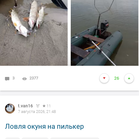
произошло не которое событие. Я предупредил деда
т.е собирайся домой, а сам от него 100м. И в отвес
между бревен я опустил блесну и понятно толи зацеп,
толи рыба, да оказалось опять дур махина, но я думаю
14-15 это точно. Так вот она меня помучила и я ее в
подсак, сильно ударила и в сплеск. Как так получилось
что в подсаке осталась одна блесна. Ну и как всегда
вам нхнч!!!
3
2377
26
t.van16
11
7 августа 2026, 21:48
Ловля окуня на пилькер