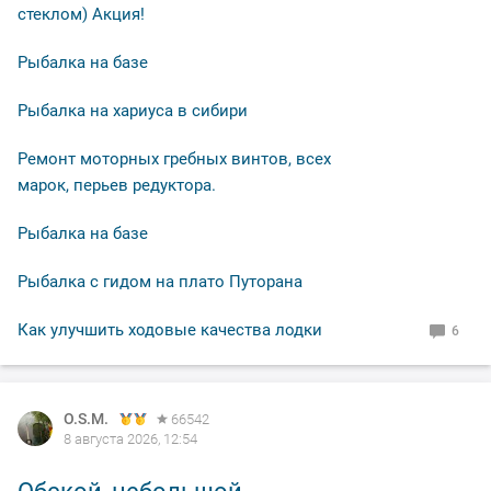
стеклом) Акция!
Рыбалка на базе
Рыбалка на хариуса в сибири
Ремонт моторных гребных винтов, всех
марок, перьев редуктора.
Рыбалка на базе
Рыбалка с гидом на плато Путорана
Как улучшить ходовые качества лодки
6
O.S.M.
O.S.M.
O.S.M.
O.S.M.
66542
66542
66542
66542
8 августа 2026, 12:54
8 августа 2026, 12:50
7 августа 2026, 12:05
7 августа 2026, 11:14