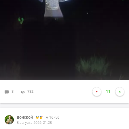
3
732
11
донской
16756
8 августа 2026, 21:28