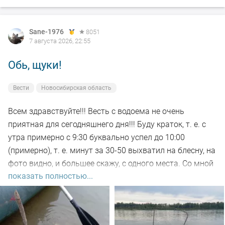
Sane-1976
8051
7 августа 2026, 22:55
Обь, щуки!
Вести
Новосибирская область
Всем здравствуйте!!! Весть с водоема не очень
приятная для сегодняшнего дня!!! Буду краток, т. е. с
утра примерно с 9:30 буквально успел до 10:00
(примерно), т. е. минут за 30-50 выхватил на блесну, на
фото видно, и большее скажу, с одного места. Со мной
показать полностью...
был рыбак, который рыбачил с берега, т. е. я его увез
на остров на белую рыбу, а сам дальше, как обычно, по
корягам. Уже много написал)))). Так вот, сегодня
долбил до вечера выхода не как от слова совсем!!! Но