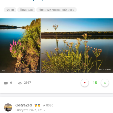
Фото
Природа
Новосибирская область
6
2997
15
KostyaZed
8086
8 августа 2026, 15:17