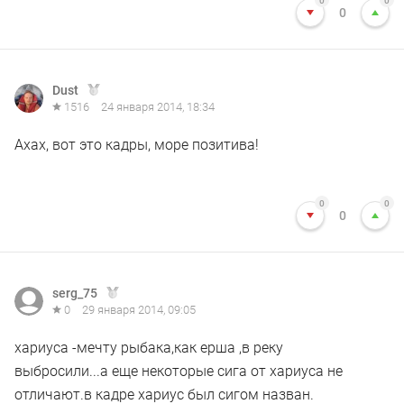
0
0
0
Dust
1516
24 января 2014, 18:34
Ахах, вот это кадры, море позитива!
0
0
0
serg_75
0
29 января 2014, 09:05
хариуса -мечту рыбака,как ерша ,в реку
выбросили...а еще некоторые сига от хариуса не
отличают.в кадре хариус был сигом назван.