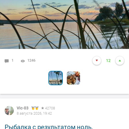
1
4
1246
6659
12
25
Vic-03
42708
8 августа 2026, 19:42
Рыбалка с результатом ноль.