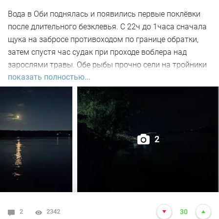
Вода в Оби поднялась и появились первые поклёвки
после длительного безклевья. С 22ч до 1часа сначала
щука на забросе противоходом по границе обратки,
затем спустя час судак при проходе воблера над
зарослями травы. Обе рыбы прочно сели на тройники
показать полностью...
и при чистке оказались с пустыми желудками. Ждем
дальнейших поклёвок.
2
2
2342
30