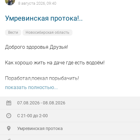
8 августа 2026, 09:40
Умревинская протока!..
Вести
Новосибирская область
Доброго здоровья Друзья!
Как хорошо жить на даче где есть водоём!
Поработал,поехал порыбачить!
показать полностью...
Вот так я и поступил вчера, сначала
поработал"цирюльником" 😂в теплицах!
07.08.2026 - 08.08.2026
С 21-00 до 2-00
А вечером захотелось повторить предыдущее "ночное
рандеву"!
Умревинская протока