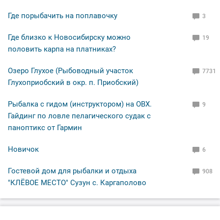
Где порыбачить на поплавочку
3
Где близко к Новосибирску можно
19
половить карпа на платниках?
Озеро Глухое (Рыбоводный участок
7731
Глухоприобский в окр. п. Приобский)
Рыбалка с гидом (инструктором) на ОВХ.
9
Гайдинг по ловле пелагического судак с
паноптикс от Гармин
Новичок
6
Гостевой дом для рыбалки и отдыха
908
"КЛЁВОЕ МЕСТО" Сузун с. Каргаполово