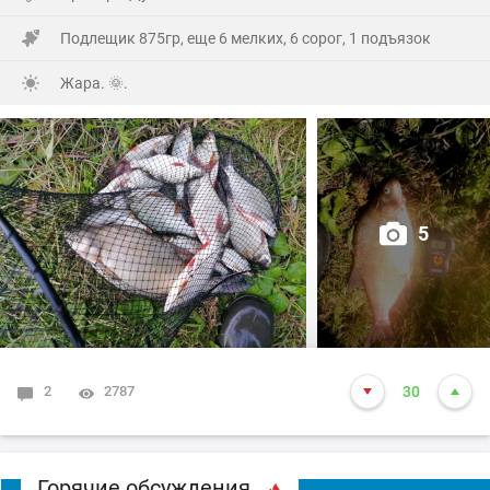
Подлещик 875гр, еще 6 мелких, 6 сорог, 1 подъязок
Жара. 🌞.
5
2
2787
30
Горячие обсуждения