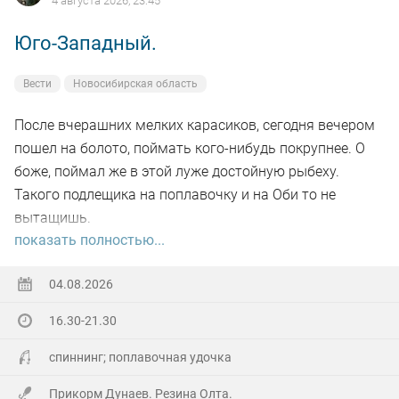
4 августа 2026, 23:45
Юго-Западный.
Вести
Новосибирская область
После вчерашних мелких карасиков, сегодня вечером
пошел на болото, поймать кого-нибудь покрупнее. О
боже, поймал же в этой луже достойную рыбеху.
Такого подлещика на поплавочку и на Оби то не
вытащишь.
показать полностью...
Ну а так все как обычно, свои 2.5 кг белой рыбы
поймал.
04.08.2026
16.30-21.30
На заказе еще покидал спиннинг. Поймал 8 наников.
Отпустил, и пошел домой.
спиннинг; поплавочная удочка
Прикорм Дунаев. Резина Олта.