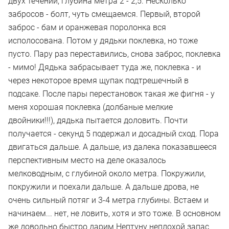
двух течений, глубина метра 2 - 2,5. Несколько
забросов - болт, чуть смещаемся. Первый, второй
заброс - бам и оранжевая поролонка вся
исполосована. Потом у дядьки поклевка, но тоже
пусто. Пару раз переставились, снова заброс, поклевка
- мимо! Дядька забрасывает туда же, поклевка - и
через некоторое время щупак подтрешечный в
подсаке. После пары перестановок такая же фигня - у
меня хорошая поклевка (долбаные мелкие
двойники!!!), дядька пытается доловить. Почти
получается - секунд 5 подержал и досадный сход. Пора
двигаться дальше. А дальше, из далека показавшееся
перспективным место на деле оказалось
мелководным, с глубиной около метра. Покружили,
покружили и поехали дальше. А дальше дрова, не
очень сильный потяг и 3-4 метра глубины. Встаем и
начинаем... нет, не ловить, хотя и это тоже. В основном
же довольно быстро дарим Нептуну неплохой запас