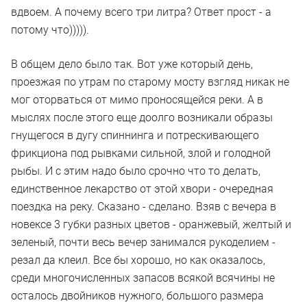
вдвоем. А почему всего три литра? Ответ прост - а
потому что))))).
В общем дело было так. Вот уже который день,
проезжая по утрам по старому мосту взгляд никак не
мог оторваться от мимо проносящейся реки. А в
мыслях после этого еще доолго возникали образы
гнущегося в дугу спиннинга и потрескивающего
фрикциона под рывками сильной, злой и голодной
рыбы. И с этим надо было срочно что то делать,
единственное лекарство от этой хвори - очередная
поездка на реку. Сказано - сделано. Взяв с вечера в
новексе 3 губки разных цветов - оранжевый, желтый и
зеленый, почти весь вечер занимался рукоделием -
резал да клеил. Все бы хорошо, но как оказалось,
среди многочисленных запасов всякой всячины не
осталось двойников нужного, большого размера