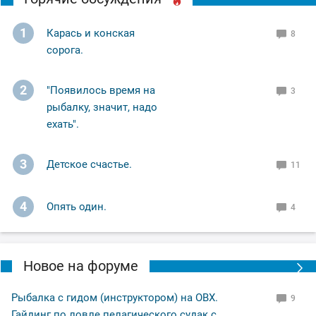
1
Карась и конская
8
сорога.
2
"Появилось время на
3
рыбалку, значит, надо
ехать".
3
Детское счастье.
11
4
Опять один.
4
Новое на форуме
Рыбалка с гидом (инструктором) на ОВХ.
9
Гайдинг по ловле пелагического судак с