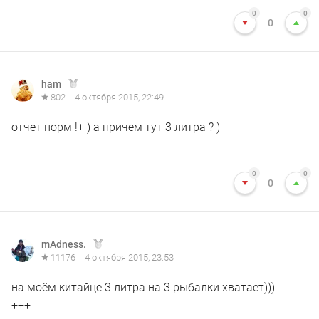
0
0
0
ham
802
4 октября 2015, 22:49
отчет норм !+ ) а причем тут 3 литра ? )
0
0
0
mAdness.
11176
4 октября 2015, 23:53
на моём китайце 3 литра на 3 рыбалки хватает)))
+++