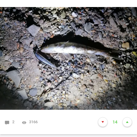
другими рыбаками в дни "тишины")
Размер - обычный, 500гр- 2кг, пару хороших +-3кг
видел, атаковали, одна ушла, одну вытащил еще в
июле. Трофеев нет, но будем ждать))
Вот как то так) А судака как не обнаруживал в июле
так и сейчас не могу разловиться по нему.... Прошлые
годы ловился успешно с 22 до 12 ночи, в этом году
тишина. Может время выхода сместилось с до 0 час
на более позднее, но стоять до 3 ночи - просто не
вывожу))) Кто в тех краях ночью выходит искать
судака - подскажите как у вас результат в этом сезоне?
2
3166
14