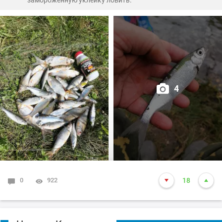
замороженную уклейку ловить.
Завтра попробую туда же... Очень постараюсь!))
С такими ельцами никакая рыба на букву "ХА"... Ну, как
той самой бабке - интернет ваш...
4
0
922
18