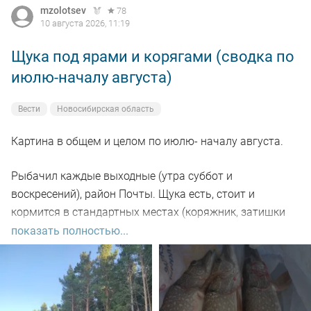
mzolotsev
78
10 августа 2026, 11:19
Щука под ярами и корягами (сводка по
июлю-началу августа)
Вести
Новосибирская область
Картина в общем и целом по июлю- началу августа.
Рыбачил каждые выходные (утра суббот и
воскресений), район Почты. Щука есть, стоит и
кормится в стандартных местах (коряжник, затишки
под глубокими берегами), но халявы нет - приходится
показать полностью...
искать и тогда успех есть и будет).
Замечено - завтрак по расписанию, основные выходы
до 7-30 утра. С сумерек и до этого времени река живет,