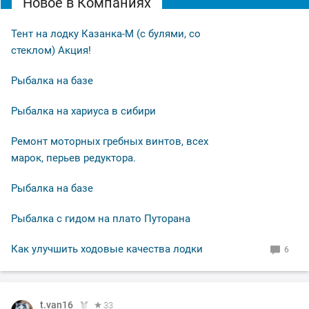
Новое в Компаниях
Тент на лодку Казанка-М (с булями, со
стеклом) Акция!
Рыбалка на базе
Рыбалка на хариуса в сибири
Ремонт моторных гребных винтов, всех
марок, перьев редуктора.
Рыбалка на базе
Рыбалка с гидом на плато Путорана
Как улучшить ходовые качества лодки
6
t.van16
t.van16
t.van16
t.van16
33
33
33
33