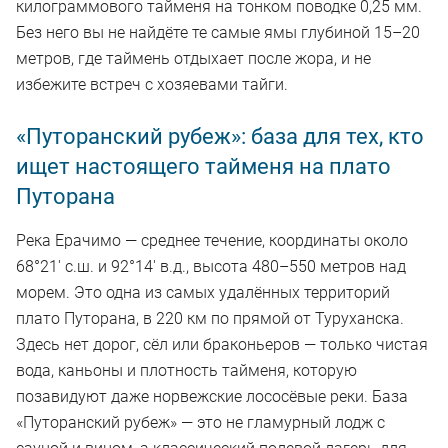
килограммового тайменя на тонком поводке 0,25 мм.
Без него вы не найдёте те самые ямы глубиной 15–20
метров, где таймень отдыхает после жора, и не
избежите встреч с хозяевами тайги.
«Путоранский рубеж»: база для тех, кто
ищет настоящего тайменя на плато
Путорана
Река Ерачимо — среднее течение, координаты около
68°21′ с.ш. и 92°14′ в.д., высота 480–550 метров над
морем. Это одна из самых удалённых территорий
плато Путорана, в 220 км по прямой от Туруханска.
Здесь нет дорог, сёл или браконьеров — только чистая
вода, каньоны и плотность тайменя, которую
позавидуют даже норвежские лососёвые реки. База
«Путоранский рубеж» — это не гламурный лодж с