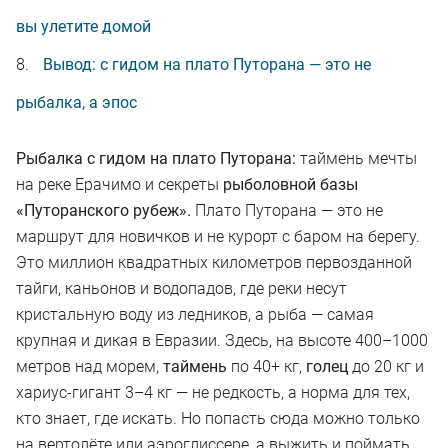
вы улетите домой
Вывод: с гидом на плато Путорана — это не
рыбалка, а эпос
Рыбалка с гидом на плато Путорана:
таймень мечты
на реке Ерачимо и секреты
рыболовной базы
«Путоранского рубеж».
Плато Путорана — это не
маршрут для новичков и не курорт с баром на берегу.
Это миллион квадратных километров первозданной
тайги, каньонов и водопадов, где реки несут
кристальную воду из ледников, а рыба — самая
крупная и дикая в Евразии. Здесь, на высоте 400–1000
метров над морем,
таймень
по 40+ кг,
голец
до 20 кг и
хариус-гигант 3–4 кг — не редкость, а норма для тех,
кто знает, где искать. Но попасть сюда можно только
на вертолёте или аэроглиссере, а выжить и поймать