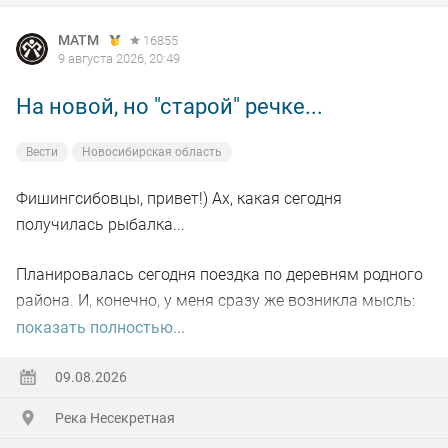
MATM
16855
9 августа 2026, 20:49
На новой, но "старой" речке...
Вести
Новосибирская область
Фишингсибовцы, привет!) Ах, какая сегодня
получилась рыбалка...
Планировалась сегодня поездка по деревням родного
района. И, конечно, у меня сразу же возникла мысль:
пробежаться по небольшой речке, где когда-то давно-
показать полностью...
давно я уже бывал и даже поймал там рыбу на букву
"ХА" (честно отпустил тогда). Сомневался только в
09.08.2026
одном: взять с собой спиннинг или нахлыст... Недолго
Река Несекретная
сомневался)))