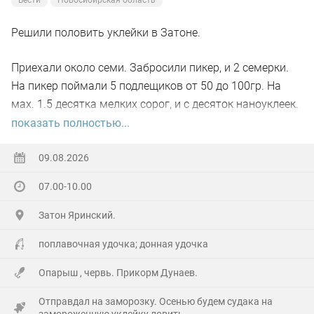
Вести
Новосибирская область
поклевки здесь были настолько необыкновенными...
Даже дыхание перехватывало... А особенно, когда
Решили половить уклейки в Затоне.
рыба всплывёт за мушкой, но в последний момент
Приехали около семи. Забросили пикер, и 2 семерки.
развернётся... Ух, блин...)))
На пикер поймали 5 подлещиков от 50 до 100гр. На
Побродил по речке часа два всего, прошёл только два
мах. 1.5 десятка мелких сорог, и с десяток наноуклеек.
переката. Но столько удовольствий получил от
Дно все зарасло травой,, кормушку 30 гр не протянуть.
показать полностью...
рыбалки!!! И от работы снастью в заросшей наглухо
В десять клёв вообще вырубило.
речушке, и от тишины, нарушаемой только птицами и
09.08.2026
P.S. в общем, до сентября на водозаборе делать
редкими автомобилями где-то вдалеке... И от рыб,
07.00-10.00
нечего. Все всем НХНЧ.
само-собой))
Затон Яринский.
Из интересного: в отличие от суенгинских, местные
поплавочная удочка; донная удочка
ельцы плохо реагировали на крупных мушек. И, как
показалось, на светлые тоже активность была
Опарыш , червь. Прикорм Дунаев.
пониже... Пух какой-то плывёт белый, вроде как, от
Отправдал на заморозку. Осенью будем судака на
репейника...