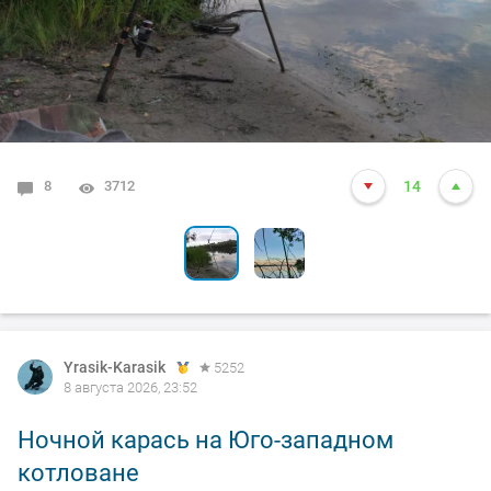
8
1
3712
5204
14
13
Yrasik-Karasik
5252
8 августа 2026, 23:52
Ночной карась на Юго-западном
котловане