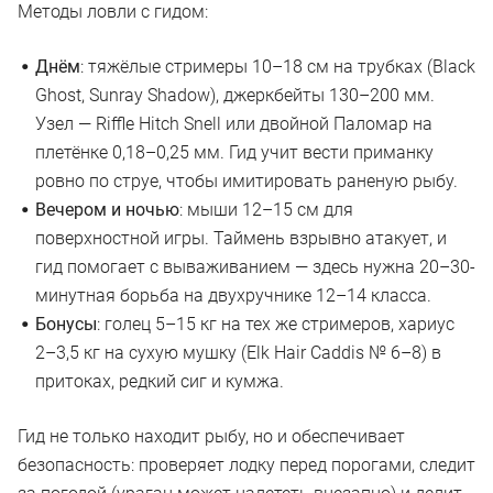
Методы ловли с гидом:
Днём
: тяжёлые стримеры 10–18 см на трубках (Black
Ghost, Sunray Shadow), джеркбейты 130–200 мм.
Узел — Riffle Hitch Snell или двойной Паломар на
плетёнке 0,18–0,25 мм. Гид учит вести приманку
ровно по струе, чтобы имитировать раненую рыбу.
Вечером и ночью
: мыши 12–15 см для
поверхностной игры. Таймень взрывно атакует, и
гид помогает с вываживанием — здесь нужна 20–30-
минутная борьба на двухручнике 12–14 класса.
Бонусы
: голец 5–15 кг на тех же стримеров, хариус
2–3,5 кг на сухую мушку (Elk Hair Caddis № 6–8) в
притоках, редкий сиг и кумжа.
Гид не только находит рыбу, но и обеспечивает
безопасность: проверяет лодку перед порогами, следит