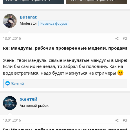
Buterat
Moderator
Команда форума
13.01.2016
#2
Re: Мандулы, рабочие проверенные модели. продам!
Жень, твои мандулы самые мандулатые мандулы в мире!
Если бы сам их не делал, то забрал бы половину. Как на
воде встретимся, надо будет махнуться на стримеры
Р
Жентяй
е
а
к
Жентяй
ц
Активный рыбак
и
и
:
13.01.2016
#3
Re: Мандулы, рабочие проверенные модели. продам!