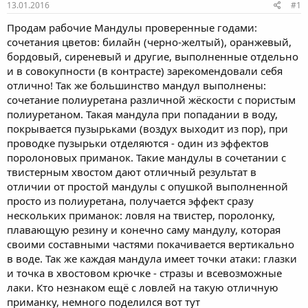
е
ч
13.01.2016
#1
м
а
ы
л
Продам рабочие Мандулы проверенные годами:
а
сочетания цветов: билайн (черно-желтый), оранжевый,
бордовый, сиреневый и другие, выполненные отдельно
и в совокупности (в контрасте) зарекомендовали себя
отлично! Так же большинство мандул выполнены:
сочетание полиуретана различной жёскости с пористым
полиуретаном. Такая мандула при попадании в воду,
покрывается пузырьками (воздух выходит из пор), при
проводке пузырьки отделяются - один из эффектов
поролоновых приманок. Такие мандулы в сочетании с
твистерным хвостом дают отличный результат в
отличии от простой мандулы с опушкой выполненной
просто из полиуретана, получается эффект сразу
нескольких приманок: ловля на твистер, поролонку,
плавающую резину и конечно саму мандулу, которая
своими составными частями покачивается вертикально
в воде. Так же каждая мандула имеет точки атаки: глазки
и точка в хвостовом крючке - стразы и всевозможные
лаки. Кто незнаком ещё с ловлей на такую отличную
приманку, немного поделился вот тут