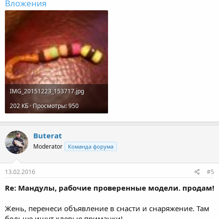
Вложения
IMG_20151223_153717.jpg
202 КБ · Просмотры: 950
Buterat
Moderator
Команда форума
13.02.2016
#5
Re: Мандулы, рабочие проверенные модели. продам!
Жень, перенеси объявление в снасти и снаряжение. Там
больше ищут клевые приманки!