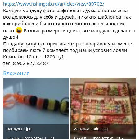
https://www.fishingsib.ru/articles/view/89702/
Каждую мандулу фотографировать думаю нет смысла,
всё делалось для себя и друзей, никаких шаблонов, так
как приболел и было скучно немного перевыполнил
план
Разные размеры и цвета, все мандулы сделаны с
душой.
Продажу вижу так: приезжаете, разговариваем и вместе
подбираем лютый комплект под Ваши условия ловли.
Комплект 10 шт. - 1200 руб.
тел. 8 962 827 82 87
Вложения
мандула 1.jpg
мандула набор.jpg
53.7 КБ · Просмотры: 1 570
165.4 КБ · Просмотры: 1 167