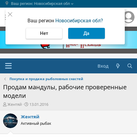
Ваш регион: Новосибирская обл
Ваш регион
Новосибирская обл?
Нет
Да
Вход
Покупка и продажа рыболовных снастей
Продам мандулы, рабочие проверенные
модели
А
Д
Жентяй
13.01.2016
в
а
т
т
Жентяй
о
а
Активный рыбак
р
н
т
а