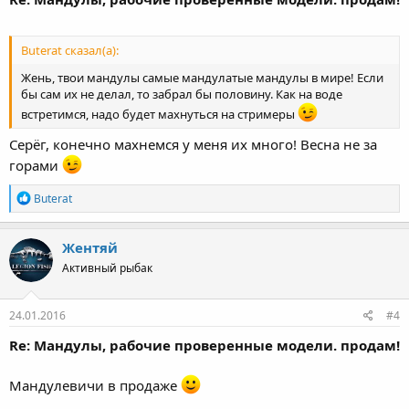
Buterat сказал(а):
Жень, твои мандулы самые мандулатые мандулы в мире! Если
бы сам их не делал, то забрал бы половину. Как на воде
встретимся, надо будет махнуться на стримеры
Серёг, конечно махнемся у меня их много! Весна не за
горами
Р
Buterat
е
а
к
Жентяй
ц
Активный рыбак
и
и
:
24.01.2016
#4
Re: Мандулы, рабочие проверенные модели. продам!
Мандулевичи в продаже