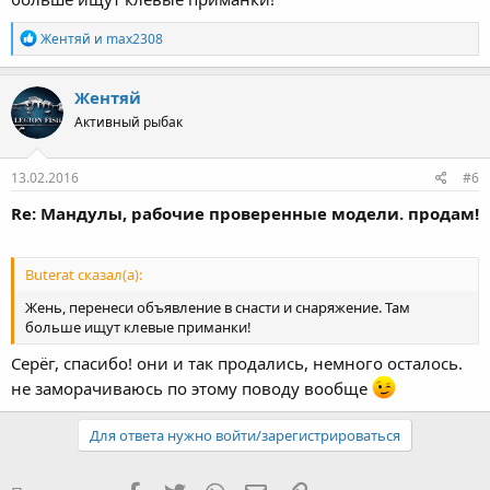
Р
Жентяй
и
max2308
е
а
к
Жентяй
ц
Активный рыбак
и
и
:
13.02.2016
#6
Re: Мандулы, рабочие проверенные модели. продам!
Buterat сказал(а):
Жень, перенеси объявление в снасти и снаряжение. Там
больше ищут клевые приманки!
Серёг, спасибо! они и так продались, немного осталось.
не заморачиваюсь по этому поводу вообще
Для ответа нужно войти/зарегистрироваться