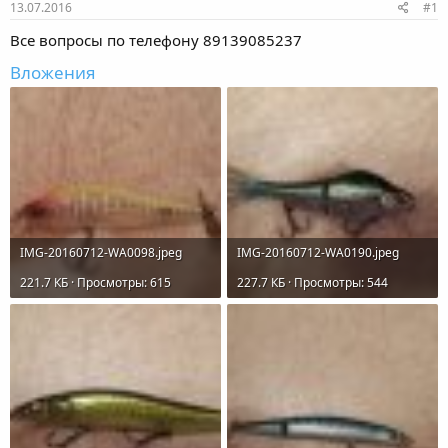
е
ч
13.07.2016
#1
м
а
ы
л
Все вопросы по телефону 89139085237
а
Вложения
IMG-20160712-WA0098.jpeg
IMG-20160712-WA0190.jpeg
221.7 КБ · Просмотры: 615
227.7 КБ · Просмотры: 544