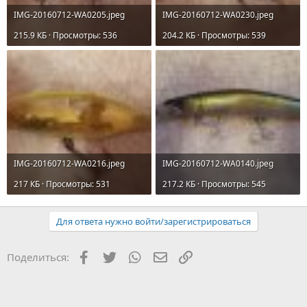
IMG-20160712-WA0205.jpeg
IMG-20160712-WA0230.jpeg
215.9 КБ · Просмотры: 536
204.2 КБ · Просмотры: 539
IMG-20160712-WA0216.jpeg
IMG-20160712-WA0140.jpeg
217 КБ · Просмотры: 531
217.2 КБ · Просмотры: 545
Для ответа нужно войти/зарегистрироваться
Facebook
Twitter
WhatsApp
Электронная почта
Ссылка
Поделиться: