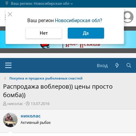
Ваш регион: Новосибирская обл
Ваш регион
Новосибирская обл?
Нет
Да
Вход
Покупка и продажа рыболовных снастей
Распродажа воблеров)) цены просто
бомба))
А
Д
николас
13.07.2016
в
а
т
т
николас
о
а
Активный рыбак
р
н
т
а