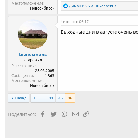
Местоположение
Р
Диман1975
и
Николаевна
Новосибирск
е
а
к
Четверг в 06:17
ц
и
Выходные дни в августе очень во
и
:
biznesmens
Старожил
Регистрация
25.08.2005
Сообщения
1 363
Местоположение
Новосибирск
Назад
1
...
44
45
46
Facebook
Twitter
WhatsApp
Электронная почта
Ссылка
Поделиться: