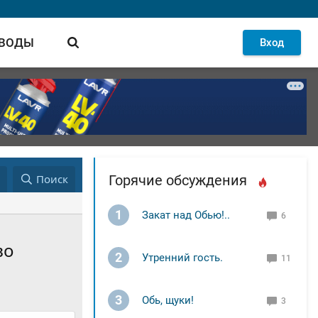
 ВОДЫ
Вход
д
Поиск
Горячие обсуждения
1
Закат над Обью!..
6
во
2
Утренний гость.
11
3
Обь, щуки!
3