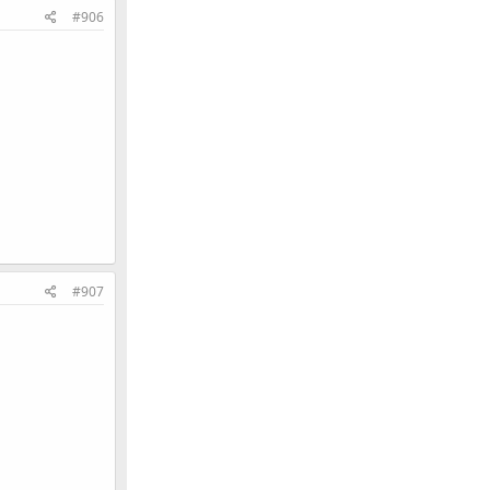
#906
#907