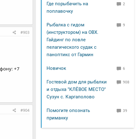
Где порыбачить на
2
поплавочку
Рыбалка с гидом
9
(инструктором) на ОВХ.
#903
Гайдинг по ловле
пелагического судак с
паноптикс от Гармин
фону: +7
Новичок
6
Гостевой дом для рыбалки
908
и отдыха "КЛЁВОЕ МЕСТО"
Сузун с. Каргаполово
Помогите опознать
#904
39
приманку