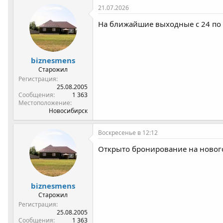
к
21.07.2026
ц
и
На ближайшие выходные с 24 по 
и
:
biznesmens
Старожил
Регистрация
25.08.2005
Сообщения
1 363
Местоположение
Новосибирск
Воскресенье в 12:12
Открыто бронирование на новог
biznesmens
Старожил
Регистрация
25.08.2005
Сообщения
1 363