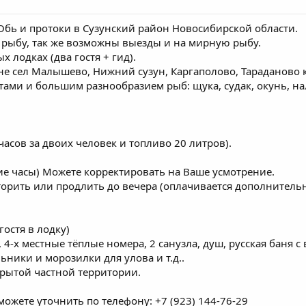
Обь и протоки в Сузунский район Новосибирской области.
рыбу, так же возможны выезды и на мирную рыбу.
 лодках (два гостя + гид).
оне сел Малышево, Нижний сузун, Каргаполово, Тараданово
ами и большим разнообразием рыб: щука, судак, окунь, нал
часов за двоих человек и топливо 20 литров).
е часы) Можете корректировать на Ваше усмотрение.
рить или продлить до вечера (оплачивается дополнительн
гостя в лодку)
 4-х местные тёплые номера, 2 санузла, душ, русская баня с
льники и морозилки для улова и т.д..
крытой частной территории.
ожете уточнить по телефону: +7 (923) 144-76-29