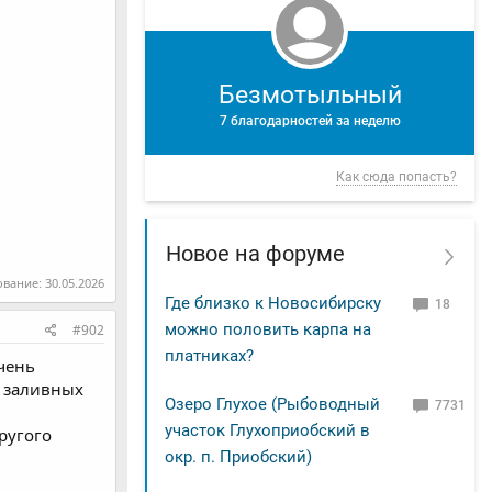
Безмотыльный
7 благодарностей за неделю
Как сюда попасть?
Новое на форуме
ование:
30.05.2026
Где близко к Новосибирску
18
можно половить карпа на
#902
платниках?
очень
з заливных
Озеро Глухое (Рыбоводный
7731
участок Глухоприобский в
ругого
окр. п. Приобский)