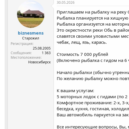
р
н
30.05.2026
т
а
Приглашаем на рыбалку на реку 
е
ч
м
а
Рыбалка планируется на хищную 
ы
л
Рыбалка организуется на моторных
а
Это окрестности реки Обь в рай
biznesmens
славятся своими уловистыми мест
Старожил
чебак, лещ, язь, карась.
Регистрация
25.08.2005
Сообщения
1 363
Стоимость 7 000 рублей
Местоположение
(Включено рыбалка с гидом на 6 
Новосибирск
Начало рыбалки (обычно утренни
По желанию рыбалку можно повто
К вашим услугам:
5 моторных лодок с гидами (по 2 
Комфортное проживание: 2-х, 3-х,
беседка, кухня, гостиная, холоди
Ваш автомобиль паркуется на за
Все интересующие вопросы, Вы, м