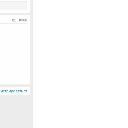
#908
гистрироваться