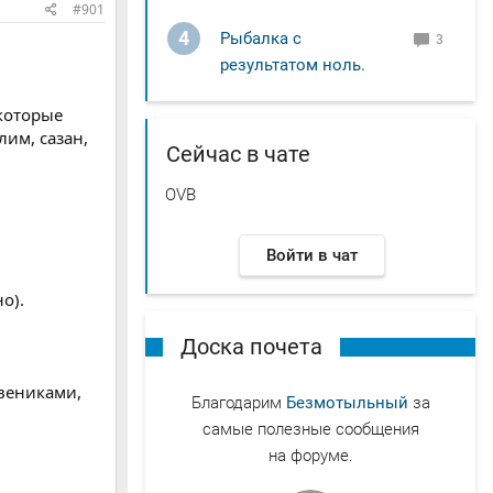
#901
4
Рыбалка с
3
результатом ноль.
 которые
им, сазан,
Сейчас в чате
OVB
Войти в чат
о).
Доска почета
 вениками,
Благодарим
Безмотыльный
за
самые полезные сообщения
на форуме.