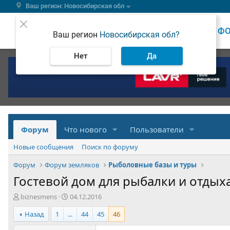
Ваш регион: Новосибирская обл
ВЕСТИ
Ф
Ваш регион
Новосибирская обл?
Нет
Да
Форум
Что нового
Пользователи
Новые сообщения
Поиск по форуму
Форум
Форум земляков
Рыболовные базы и туры
Гостевой дом для рыбалки и отдых
А
Д
biznesmens
04.12.2016
в
а
Назад
1
...
44
45
46
т
т
о
а